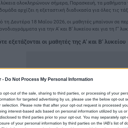
 λύκεια ολοκληρώνουν σήμερα, Παρασκευή, τα μαθήματα γ
δομάδα αρχίζει η εξεταστική διαδικασία για όλες τις τάξ
ό τη Δευτέρα 18 Μαΐου 2026, οι μαθητές μπαίνουν σε π
ονοδιαγράμματα για την Α’ και Β’ λυκείου και για τη Γ’
τε εξετάζονται οι μαθητές της Α’ και Β’ λυκείου
r -
Do Not Process My Personal Information
to opt-out of the sale, sharing to third parties, or processing of your per
formation for targeted advertising by us, please use the below opt-out s
r selection. Please note that after your opt-out request is processed y
eing interest-based ads based on personal information utilized by us or
disclosed to third parties prior to your opt-out. You may separately opt-
losure of your personal information by third parties on the IAB’s list of