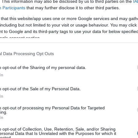
. This information may also be disclosed by us to third parties on the
IA
α την Α’ και Β’ λυκείου, οι προαγωγικές εξετάσεις θα ξε
Participants
that may further disclose it to other third parties.
ρασκευή 12 Ιουνίου 2026.
 that this website/app uses one or more Google services and may gath
τά την ολοκλήρωση των εξετάσεων, θα ακολουθήσει η έ
including but not limited to your visit or usage behaviour. You may click 
ει οριστεί η 19η Ιουνίου 2026.
 to Google and its third-party tags to use your data for below specifi
ogle consent section.
ολεία 2026: Πότε κλείνουν για καλοκαίρι – Όλες οι ημε
l Data Processing Opt Outs
 πρόγραμμα για τη Γ’ λυκείου
o opt-out of the Sharing of my personal data.
 μαθητές και οι μαθήτριες της Γ’ λυκείου θα εξεταστούν 
In
τή την περίπτωση, η έναρξη έχει προγραμματιστεί για τ
o opt-out of the Sale of my Personal Data.
In
to opt-out of processing my Personal Data for Targeted
ing.
In
o opt-out of Collection, Use, Retention, Sale, and/or Sharing
ersonal Data that Is Unrelated with the Purposes for which it
lected.