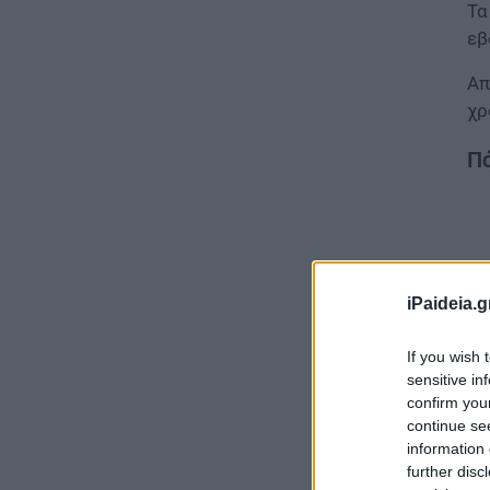
Τα
εβ
Απ
χρ
Πό
iPaideia.g
If you wish 
sensitive in
confirm you
continue se
information 
further disc