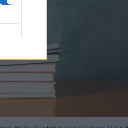
διάρκεια. Θα ολοκληρωθούν τη Δευτέρα 25 Μαΐου 2026, κα