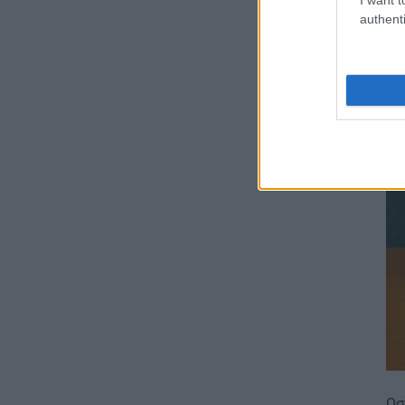
Αλλαγές στην κατανομή της
authenti
επιστημονικής ευθύνης των
Συμβούλων Εκπαίδευσης
05.08.2026 - 15:52
ΠΑΙΔΕΙΑ
Φοιτητές: Πότε έρχεται νέο
κύμα διαγραφών από τα ΑΕΙ
05.08.2026 - 15:39
ΕΙΔΗΣΕΙΣ
Προκήρυξη ΑΣΕΠ για μόνιμες
προσλήψεις στη Δημοτική
Αστυνομία: Τα οριστικά
αποτελέσματα
05.08.2026 - 15:25
ΕΙΔΗΣΕΙΣ
Έλεγχοι σε χιλιάδες
συμβόλαια μεταβιβάσεων
Ωσ