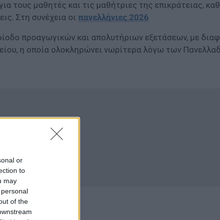
ια τους μαθητές και τις μαθήτριες της επικράτειας, κα
εις. Στη συνέχεια οι
πανελλήνιες 2026
ερίοδο προαγωγικών και απολυτήριων εξετάσεων, με δια
 λυκείου, η οποία ολοκληρώνει νωρίτερα λόγω των Πανελλ
sonal or
ection to
ou may
 personal
out of the
 downstream