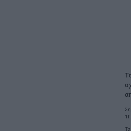
Τ
σ
α
Ση
1Γ
Τα