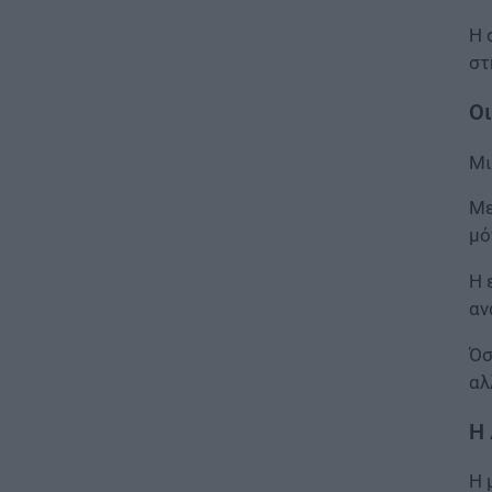
ΕΙΔΗΣΕΙΣ
Προκήρυξη ΑΣΕΠ για μόνιμες
Η 
προσλήψεις στη Δημοτική
στ
Αστυνομία: Τα οριστικά
αποτελέσματα
Οι
05.08.2026 - 15:25
Μι
ΕΙΔΗΣΕΙΣ
Έλεγχοι σε χιλιάδες
Με
συμβόλαια μεταβιβάσεων
μό
ακινήτων – Στο μικροσκόπιο
τα πιστοποιητικά ΕΝΦΙΑ
Η 
05.08.2026 - 14:40
αν
ΕΙΔΗΣΕΙΣ
Όσ
Σχολή Μονίμων
αλ
Υπαξιωματικών Αεροπορίας:
Πρόσκληση κατάταξης
Η 
εισακτέων
05.08.2026 - 14:22
Η 