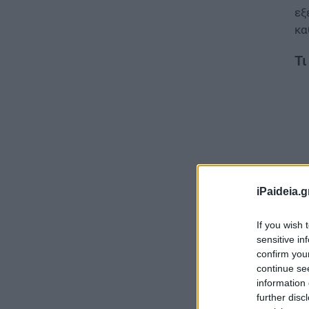
εξ
κα
Τι
iPaideia.g
If you wish 
sensitive in
confirm you
continue se
Η 
information 
αν
further disc