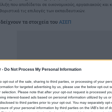
έλιξη που αποδίδεται σε οικονομικούς, εργασιακούς και
θοριστικά τις επιλογές των εκπαιδευτικών.
 δείχνουν τα στοιχεία του
ΑΣΕΠ
r -
Do Not Process My Personal Information
to opt-out of the sale, sharing to third parties, or processing of your per
formation for targeted advertising by us, please use the below opt-out s
r selection. Please note that after your opt-out request is processed y
eing interest-based ads based on personal information utilized by us or
ολοκλήρωση της υποβολής των ηλεκτρονικών αιτήσεων γ
disclosed to third parties prior to your opt-out. You may separately opt-
έδειξε μια εικόνα που δεν μπορεί να περάσει απαρατήρητ
losure of your personal information by third parties on the IAB’s list of