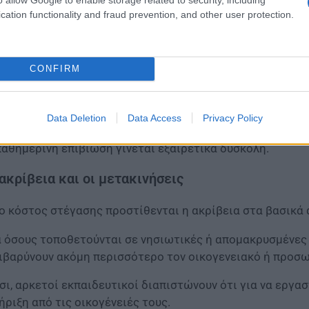
cation functionality and fraud prevention, and other user protection.
 κόστος στέγασης, ιδιαίτερα σε τουριστικές περιοχές, νη
μαντικά.
CONFIRM
ταγγελίες ΟΙΕΛΕ για σκάνδαλο τύπου ΟΠΕΚΕΠΕ στην ιδι
ρωπαϊκά κονδύλια
Data Deletion
Data Access
Privacy Policy
αν από έναν καθαρό μηνιαίο μισθό περίπου 850 έως 950 
καθημερινή επιβίωση γίνεται εξαιρετικά δύσκολη.
ακρίβεια και οι μετακινήσεις
ο κόστος στέγασης προστίθενται η ακρίβεια στα βασικά α
α όσους τοποθετούνται σε νησιωτικές ή απομακρυσμένες 
ιβαρύνουν ακόμη περισσότερο τον οικογενειακό ή προσ
σι, αρκετοί εκπαιδευτικοί διαπιστώνουν ότι για να εργ
ήριξη από τις οικογένειές τους.