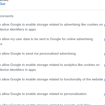
έναντι στην προοπτική εργασίας ως αναπληρωτές.
Out
 οικονομικό αδιέξοδο των αναπληρωτών
consents
ας από τους βασικούς λόγους που φαίνεται να απομακρύνε
o allow Google to enable storage related to advertising like cookies on
evice identifiers in apps.
κονομικό βάρος της εργασίας μακριά από τον τόπο κατοι
o allow my user data to be sent to Google for online advertising
μισθός ενός νεοδιόριστου ή αναπληρωτή εκπαιδευτικού σ
s.
άγκες διαβίωσης.
to allow Google to send me personalized advertising.
o allow Google to enable storage related to analytics like cookies on
evice identifiers in apps.
o allow Google to enable storage related to functionality of the website
o allow Google to enable storage related to personalization.
o allow Google to enable storage related to security, including