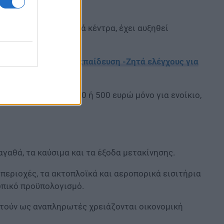
σιά και μεγάλα αστικά κέντρα, έχει αυξηθεί
ωτική προσχολική εκπαίδευση -Ζητά ελέγχους για
ευρώ απαιτούνται 400 ή 500 ευρώ μόνο για ενοίκιο,
γαθά, τα καύσιμα και τα έξοδα μετακίνησης.
περιοχές, τα ακτοπλοϊκά και αεροπορικά εισιτήρια
ωπικό προϋπολογισμό.
αστούν ως αναπληρωτές χρειάζονται οικονομική