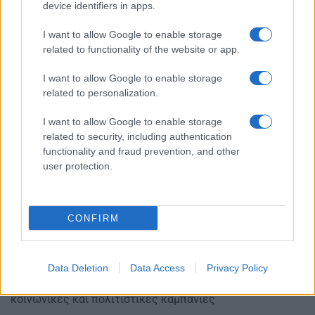
device identifiers in apps.
Fact-checking και αξιολόγησης πηγών
Υπεύθυνης χρήσης εργαλείων Τεχνητής Νοημοσύνης
I want to allow Google to enable storage
related to functionality of the website or app.
Εκπαίδευση μαθητών/-τριών σε σύγχρονα εργαλεία
δημιουργίας περιεχομένου
I want to allow Google to enable storage
related to personalization.
Οι μαθητές/-τριες θα εκπαιδεύονται στη χρήση
επαγγελματικών εργαλείων παραγωγής περιεχομένου
I want to allow Google to enable storage
και εξοπλισμού για:
related to security, including authentication
functionality and fraud prevention, and other
podcasts και videocasts
user protection.
μαθητικά ρεπορτάζ
ντοκιμαντέρ μικρού μήκους
ψηφιακή αφήγηση
CONFIRM
φωτογραφικά projects
σχολικά newsletters
blogs
Data Deletion
Data Access
Privacy Policy
infographics
κοινωνικές και πολιτιστικές καμπάνιες