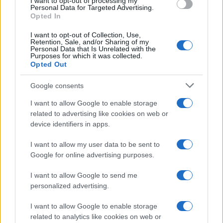
I want to opt-out of processing my
Personal Data for Targeted Advertising.
Opted In
I want to opt-out of Collection, Use,
Retention, Sale, and/or Sharing of my
Personal Data that Is Unrelated with the
Δημιουργούνται ειδικά διαμορφωμένοι χώροι
Purposes for which it was collected.
δημιουργίας και παραγωγής περιεχομένου,
Opted Out
εξοπλισμένοι με σύγχρονα εργαλεία ήχου, εικόνας,
Google consents
βίντεο και ψηφιακής παραγωγής, σε 500 δημόσια
σχολεία όλης της χώρας.
I want to allow Google to enable storage
related to advertising like cookies on web or
Επιμόρφωση εκπαιδευτικών
device identifiers in apps.
Περισσότεροι από 1.000 εκπαιδευτικοί θα
I want to allow my user data to be sent to
επιμορφωθούν σε θέματα ψηφιακού γραμματισμού και
Google for online advertising purposes.
ειδικότερα:
I want to allow Google to send me
Media Literacy
personalized advertising.
Δημιουργίας περιεχομένου
I want to allow Google to enable storage
Podcast και Video Podcast Production
related to analytics like cookies on web or
Ψηφιακής αφήγησης