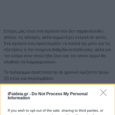
Στόχος μας είναι ένα σχολείο που δεν παρακολουθεί
απλώς τις αλλαγές, αλλά συμμετέχει ενεργά σε αυτές.
Ένα σχολείο που προετοιμάζει τα παιδιά όχι μόνο για τις
εξετάσεις ή την επόμενη βαθμίδα εκπαίδευσης, αλλά για
τον κόσμο στον οποίο ήδη ζουν και τον οποίο αύριο θα
κληθούν να διαμορφώσουν».
Το πρόγραμμα αναπτύσσεται σε χρονικό ορίζοντα τριών
(3) ετών και περιλαμβάνει:
500 σύγχρονα σχολικά Media Labs
iPaideia.gr -
Do Not Process My Personal
Information
If you wish to opt-out of the sale, sharing to third parties, or