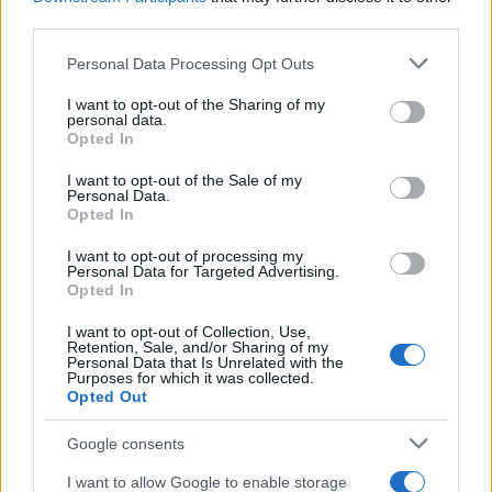
third parties.
Please note that this website/app uses one or more Google
Personal Data Processing Opt Outs
γ. στις Σποράδες και την Εύβοια από το βράδυ της
services and may gather and store information including but
Παρασκευής έως και τις προμεσημβρινές ώρες του
not limited to your visit or usage behaviour. You may click to
I want to opt-out of the Sharing of my
personal data.
grant or deny consent to Google and its third-party tags to
Σαββάτου,
Opted In
use your data for below specified purposes in below Google
consent section.
δ. στην ανατολική Στερεά σήμερα Παρασκευή από τις
I want to opt-out of the Sale of my
Personal Data.
απογευματινές έως τις βραδινές ώρες,
Opted In
ε. στη Θράκη από τις απογευματινές ώρες της
I want to opt-out of processing my
Παρασκευής μέχρι τις πρωινές ώρες του Σαββάτου,
Personal Data for Targeted Advertising.
Opted In
I want to opt-out of Collection, Use,
Retention, Sale, and/or Sharing of my
Personal Data that Is Unrelated with the
Purposes for which it was collected.
Opted Out
Google consents
I want to allow Google to enable storage