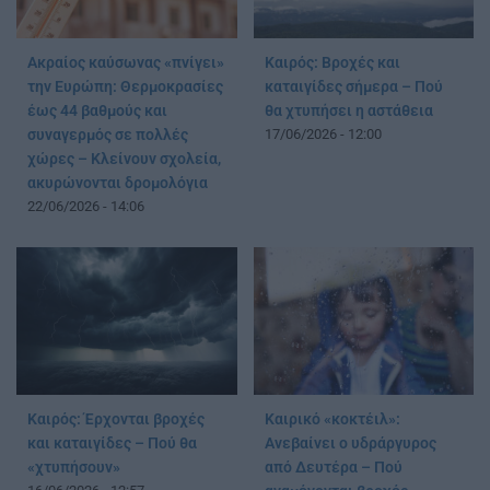
Ακραίος καύσωνας «πνίγει»
Καιρός: Βροχές και
την Ευρώπη: Θερμοκρασίες
καταιγίδες σήμερα – Πού
έως 44 βαθμούς και
θα χτυπήσει η αστάθεια
συναγερμός σε πολλές
17/06/2026 - 12:00
χώρες – Κλείνουν σχολεία,
ακυρώνονται δρομολόγια
22/06/2026 - 14:06
Καιρός: Έρχονται βροχές
Καιρικό «κοκτέιλ»:
και καταιγίδες – Πού θα
Ανεβαίνει ο υδράργυρος
«χτυπήσουν»
από Δευτέρα – Πού