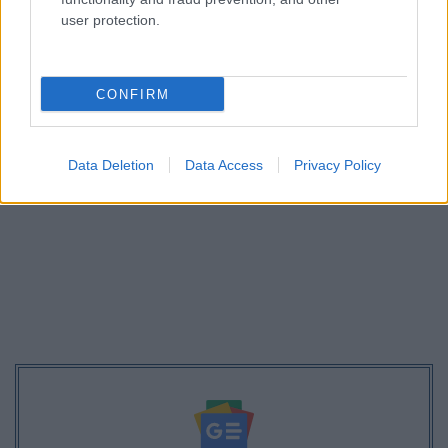
στ. στα νησιά του βορειοανατολικού Αιγαίου (κυρίως
user protection.
περιοχή Λήμνου) από το βράδυ της Παρασκευής μέχρι
τις πρωινές ώρες του Σαββάτου.
CONFIRM
Data Deletion
Data Access
Privacy Policy