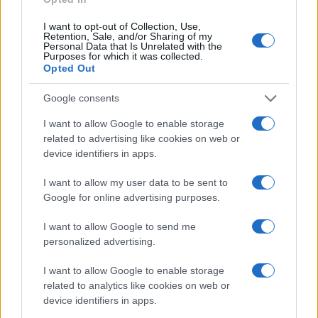
Το θέμα δεν εμφανίζεται για πρώτη φορά. Ο Συνήγορος
του Πολίτη έχει δεχθεί και στο παρελθόν καταγγελίες
I want to opt-out of Collection, Use,
Retention, Sale, and/or Sharing of my
και αιτήματα διαμεσολάβησης για παιδιά με αναπηρίες ή
Personal Data that Is Unrelated with the
Purposes for which it was collected.
ειδικές εκπαιδευτικές ανάγκες, τα οποία είτε ζητούσαν
Opted Out
να εγγραφούν είτε ήδη φοιτούσαν σε ιδιωτικά σχολεία.
Από τη διερεύνηση τέτοιων υποθέσεων είχαν προκύψει
Google consents
επισημάνσεις για παραβιάσεις της ισχύουσας
I want to allow Google to enable storage
νομοθεσίας και ανάγκη ουσιαστικών παρεμβάσεων.
related to advertising like cookies on web or
device identifiers in apps.
Καταγγελίες για απαγόρευση εγγραφής ή διαγραφή
παιδιών με μαθησιακές δυσκολίες και αναπηρία φέρεται
I want to allow my user data to be sent to
να έχει δεχθεί και η ΟΙΕΛΕ, η οποία έχει ζητήσει
Google for online advertising purposes.
επανειλημμένα την εντατικοποίηση των ελέγχων και
την άμεση διερεύνηση κάθε σχετικής υπόθεσης.
I want to allow Google to send me
personalized advertising.
I want to allow Google to enable storage
related to analytics like cookies on web or
device identifiers in apps.