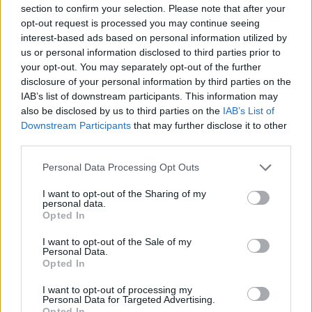
section to confirm your selection. Please note that after your
opt-out request is processed you may continue seeing
interest-based ads based on personal information utilized by
us or personal information disclosed to third parties prior to
your opt-out. You may separately opt-out of the further
disclosure of your personal information by third parties on the
IAB’s list of downstream participants. This information may
also be disclosed by us to third parties on the
IAB’s List of
Downstream Participants
that may further disclose it to other
third parties.
Ιδιαίτερο βάρος δίνεται και στον τρόπο με τον οποίο
Please note that this website/app uses one or more Google
Personal Data Processing Opt Outs
φέρεται να χειρίστηκε την υπόθεση η διοίκηση. Αντί να
services and may gather and store information including but
υπάρξει αυτόνομη διερεύνηση, η αρμόδια υπηρεσία του
not limited to your visit or usage behaviour. You may click to
I want to opt-out of the Sharing of my
personal data.
Υπουργείου Παιδείας φέρεται να διαβίβασε στο ίδιο το
grant or deny consent to Google and its third-party tags to
Opted In
use your data for below specified purposes in below Google
ιδιωτικό σχολείο έγγραφο του Συνηγόρου του Πολίτη
consent section.
που είχε χαρακτηριστεί εμπιστευτικό. Στη συνέχεια, η
I want to opt-out of the Sale of my
Personal Data.
υπηρεσία φέρεται να περιορίστηκε στη διαβίβαση της
Opted In
απάντησης της διεύθυνσης του σχολείου προς τον
I want to opt-out of processing my
Συνήγορο του Πολίτη.
Personal Data for Targeted Advertising.
Opted In