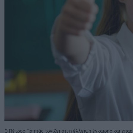
Ο Πέτρος Παππάς τονίζει ότι η έλλειψη έγκαιρης και επα