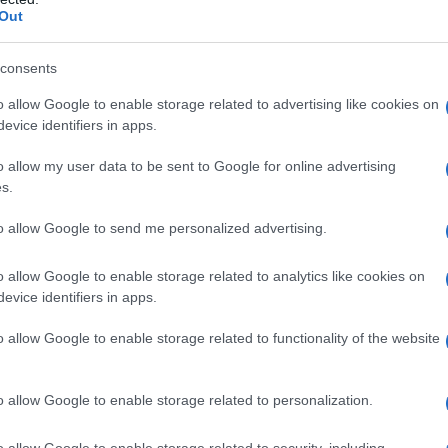
Out
consents
o allow Google to enable storage related to advertising like cookies on
evice identifiers in apps.
o allow my user data to be sent to Google for online advertising
 τελικό ποσό της επιδότησης διαφοροποιείται ανάλογα μ
s.
ιοι είναι οι δικαιούχοι
to allow Google to send me personalized advertising.
καίωμα συμμετοχής έχουν εργαζόμενοι με εξαρτημένη σχ
o allow Google to enable storage related to analytics like cookies on
evice identifiers in apps.
ους δικαιούχους περιλαμβάνονται επίσης ασφαλισμένοι 
νεχόμενης ανεργίας.
o allow Google to enable storage related to functionality of the website
o allow Google to enable storage related to personalization.
o allow Google to enable storage related to security, including