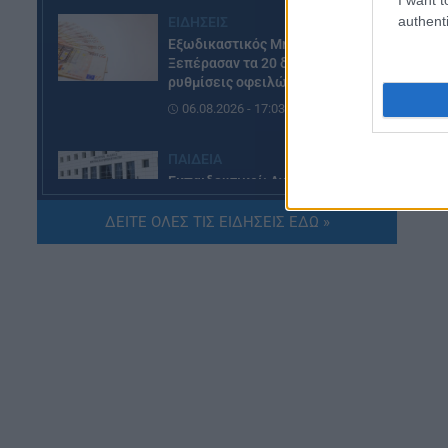
authenti
ΕΙΔΗΣΕΙΣ
Εξωδικαστικός Μηχανισμός:
Ξεπέρασαν τα 20 δισ. ευρώ οι
ρυθμίσεις οφειλών
06.08.2026 - 17:03
ΠΑΙΔΕΙΑ
Εκπαιδευτικοί: Ανακλήθηκαν
Κο
αποσπάσεις για τα σχολικά έτη
2026-2029
ΔΕΙΤΕ ΟΛΕΣ ΤΙΣ ΕΙΔΗΣΕΙΣ ΕΔΩ »
06.08.2026 - 16:03
ΕΙΔΗΣΕΙΣ
Ιός Δυτικού Νείλου:
Αυξάνονται τα κρούσματα, σε
ποιες περιοχές της Αττικής
έχουν εντοπιστεί
06.08.2026 - 15:31