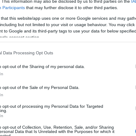
. This information may also be disclosed by us to third parties on the
IA
Participants
that may further disclose it to other third parties.
 that this website/app uses one or more Google services and may gath
including but not limited to your visit or usage behaviour. You may click 
 to Google and its third-party tags to use your data for below specifi
ogle consent section.
διάρκεια υλοποίησης του προγράμματος ορίζεται από τις
l Data Processing Opt Outs
α τα παιδιά με αναπηρία προβλέπεται δυνατότητα παράτ
o opt-out of the Sharing of my personal data.
 καλύπτει το voucher
In
 voucher καλύπτει το κόστος φιλοξενίας των παιδιών σε
o opt-out of the Sale of my Personal Data.
In
ΠΑ: Πού ανοίγουν 900 θέσεις εργασίας
to opt-out of processing my Personal Data for Targeted
ing.
In
o opt-out of Collection, Use, Retention, Sale, and/or Sharing
ersonal Data that Is Unrelated with the Purposes for which it
lected.