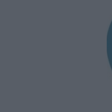
ΠΑΙΔΕΙΑ
Διορισμοί εκπαιδευτικών
2026: Δείτε μέχρι ποια σειρά
ΑΣΕΠ έγιναν οι περσινοί
διορισμοί ΠΕ70
06.08.2026 - 14:46
ΠΑΙΔΕΙΑ
ΑΣΕΠ: Το χρονοδιάγραμμα για
πίνακες, διορισμούς και
προσλήψεις αναπληρωτών
06.08.2026 - 14:26
ΠΑΙΔΕΙΑ
Διορισμοί εκπαιδευτικών –
ΟΠΣΥΔ: Αυτά πρέπει να
προσέξετε πριν δηλώσετε
περιοχές
06.08.2026 - 13:52