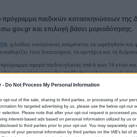
ο πρόγραμμα παιδικών κατασκηνώσεων της ΔΥ
έσω gov.gr και επιλογή βάσει μοριοδότησης.
ΥΠΑ
: χιλιάδες οικογένειες αναμένεται να ωφεληθούν κα
υ καθορίζει τους δικαιούχους, τα κριτήρια και τη διάρκε
 πρόγραμμα αφορά παιδιά ηλικίας από 6 έως 16 ετών και
ucher και αιτήσεις που θα υποβληθούν ηλεκτρονικά μέσω 
r -
Do Not Process My Personal Information
τε υλοποιείται το πρόγραμμα
to opt-out of the sale, sharing to third parties, or processing of your per
formation for targeted advertising by us, please use the below opt-out s
r selection. Please note that after your opt-out request is processed y
eing interest-based ads based on personal information utilized by us or
disclosed to third parties prior to your opt-out. You may separately opt-
losure of your personal information by third parties on the IAB’s list of