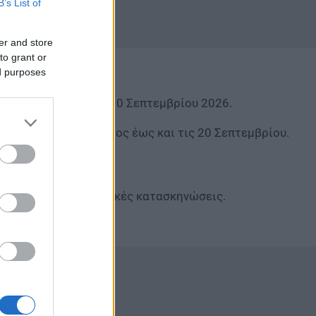
B’s List of
er and store
to grant or
ed purposes
 15 Ιουνίου έως τις 10 Σεπτεμβρίου 2026.
ασης του προγράμματος έως και τις 20 Σεπτεμβρίου.
 συμβεβλημένες παιδικές κατασκηνώσεις.