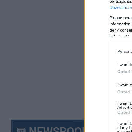
participants
Downstream 
Please note
information 
deny consent
in below Go
Η 
Persona
Γι
I want t
Τι
Opted 
Το
I want t
Opted 
ΔΥ
I want 
Advertis
Opted 
I want t
NEWSROOM
of my P
was col