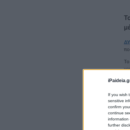
Τ
μ
Δ
πο
Το
vo
iPaideia.g
Πό
If you wish 
sensitive in
confirm you
continue se
information 
further disc