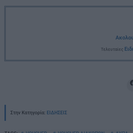
Ακολου
Ειδ
Tελευταίες
Στην Κατηγορία:
ΕΙΔΗΣΕΙΣ