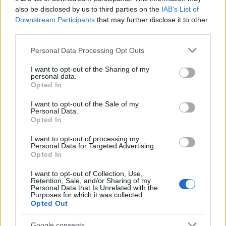
also be disclosed by us to third parties on the
IAB’s List of
Downstream Participants
that may further disclose it to other
third parties.
Please note that this website/app uses one or more Google
Personal Data Processing Opt Outs
services and may gather and store information including but
not limited to your visit or usage behaviour. You may click to
I want to opt-out of the Sharing of my
personal data.
grant or deny consent to Google and its third-party tags to
Opted In
use your data for below specified purposes in below Google
consent section.
I want to opt-out of the Sale of my
Personal Data.
Opted In
I want to opt-out of processing my
Personal Data for Targeted Advertising.
Opted In
I want to opt-out of Collection, Use,
Retention, Sale, and/or Sharing of my
Personal Data that Is Unrelated with the
Purposes for which it was collected.
Opted Out
Google consents