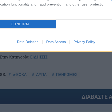
Ειδήσεις
Tελευταίες
για την Παιδεία 
cation functionality and fraud prevention, and other user protection.
CONFIRM
Data Deletion
Data Access
Privacy Policy
Στην Κατηγορία:
ΕΙΔΗΣΕΙΣ
e-ΕΦΚΑ
ΔΥΠΑ
ΠΛΗΡΩΜΕΣ
GS:
ΔΙΑΒΑΣΤΕ 