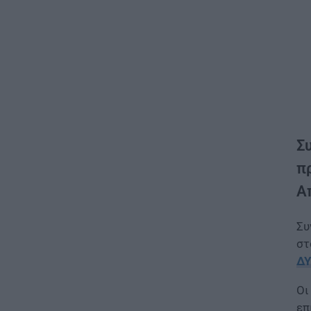
Σ
π
Α
Συ
στ
Δ
Οι
επ