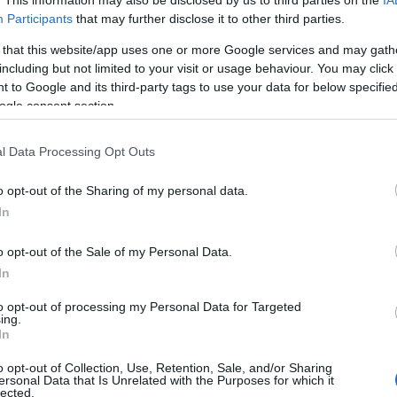
. This information may also be disclosed by us to third parties on the
IA
ό τις 18 Μαΐου έως τις 22 Μαΐου θα καταβληθούν 14.000
Participants
that may further disclose it to other third parties.
οφάσεων εφάπαξ.
 that this website/app uses one or more Google services and may gath
including but not limited to your visit or usage behaviour. You may click 
ό την ΔΥΠΑ θα γίνουν οι εξής καταβολές:
 to Google and its third-party tags to use your data for below specifi
ogle consent section.
l Data Processing Opt Outs
o opt-out of the Sharing of my personal data.
In
o opt-out of the Sale of my Personal Data.
In
to opt-out of processing my Personal Data for Targeted
ing.
In
.000.000 ευρώ σε 27.000 δικαιούχους για καταβολή επι
000.000 ευρώ σε 1.500 μητέρες για επιδοτούμενη άδεια 
o opt-out of Collection, Use, Retention, Sale, and/or Sharing
ersonal Data that Is Unrelated with the Purposes for which it
.000.000 ευρώ σε 16.000 δικαιούχους στο πλαίσιο επι
lected.