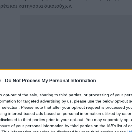
ρέα και κατηγορία δικαιούχων.
r -
Do Not Process My Personal Information
to opt-out of the sale, sharing to third parties, or processing of your per
τά την περίοδο 18 Μαΐου έως 22 Μαΐου, θα καταβληθούν 
formation for targeted advertising by us, please use the below opt-out s
αίσιο των προγραμματισμένων καταβολών του e- ΕΦΚΑ κ
r selection. Please note that after your opt-out request is processed y
eing interest-based ads based on personal information utilized by us or
δικότερα από τον e-ΕΦΚΑ:
disclosed to third parties prior to your opt-out. You may separately opt-
losure of your personal information by third parties on the IAB’s list of
ις 21 Μαΐου θα καταβληθούν 16.850.000 ευρώ σε 36.600 