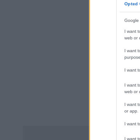
Opted 
σχολεία: Οι νέοι κανόνες για
ΔΥ
μαθητές και εκπαιδευτικούς –
Τι απαγορεύεται
Google 
07.08.2026 - 15:45
I want t
web or d
ΕΙΔΗΣΕΙΣ
Δεκαπενταύγουστος 2026:
I want t
Πώς αμείβονται όσοι
purpose
εργαστούν – Τι ισχύει για
πενθήμερο, εξαήμερο και
I want 
άδεια
07.08.2026 - 14:30
I want t
web or d
ΠΑΙΔΕΙΑ
Παιδικοί σταθμοί ΕΣΠΑ 2026 –
I want t
2027: Δείτε πότε αναμένονται
or app.
τα προσωρινά αποτελέσματα
για τα voucher
I want t
07.08.2026 - 13:52
I want t