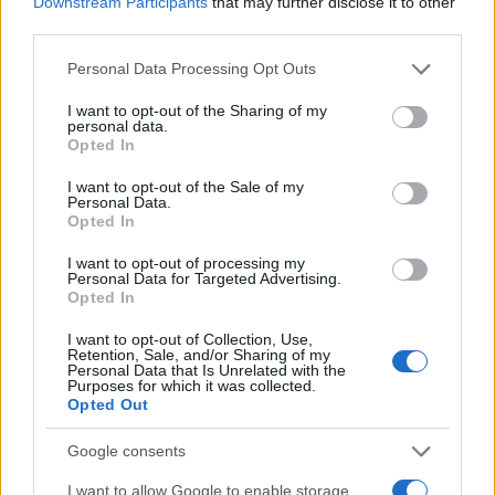
Downstream Participants
that may further disclose it to other
third parties.
Please note that this website/app uses one or more Google
Personal Data Processing Opt Outs
services and may gather and store information including but
not limited to your visit or usage behaviour. You may click to
I want to opt-out of the Sharing of my
personal data.
grant or deny consent to Google and its third-party tags to
Opted In
use your data for below specified purposes in below Google
consent section.
I want to opt-out of the Sale of my
Personal Data.
Opted In
I want to opt-out of processing my
Personal Data for Targeted Advertising.
Opted In
I want to opt-out of Collection, Use,
Retention, Sale, and/or Sharing of my
Personal Data that Is Unrelated with the
Purposes for which it was collected.
Opted Out
Google consents
I want to allow Google to enable storage