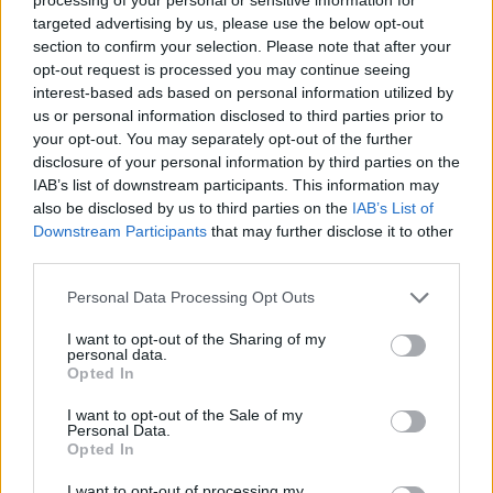
targeted advertising by us, please use the below opt-out
section to confirm your selection. Please note that after your
opt-out request is processed you may continue seeing
interest-based ads based on personal information utilized by
us or personal information disclosed to third parties prior to
your opt-out. You may separately opt-out of the further
disclosure of your personal information by third parties on the
IAB’s list of downstream participants. This information may
also be disclosed by us to third parties on the
IAB’s List of
Downstream Participants
that may further disclose it to other
third parties.
Please note that this website/app uses one or more Google
Personal Data Processing Opt Outs
services and may gather and store information including but
not limited to your visit or usage behaviour. You may click to
I want to opt-out of the Sharing of my
personal data.
grant or deny consent to Google and its third-party tags to
Opted In
Η Εθνική Σχολή Δημόσιας Διοίκησης και Αυτοδιοίκησης
use your data for below specified purposes in below Google
(ΕΣΔΔΑ) αποτελεί μία από τις πιο απαιτητικές αλλά και
consent section.
I want to opt-out of the Sale of my
πιο
υψηλού κύρους διαδικασίες εισαγωγής στο Δημόσιο.
Personal Data.
Opted In
Σε αντίθεση με τον ΑΣΕΠ, η ΕΣΔΔΑ δεν οδηγεί απευθείας
I want to opt-out of processing my