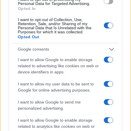
σε μία απλή θέση διοικητικού υπαλλήλου. Οι
Personal Data for Targeted Advertising.
Opted In
επιτυχόντες φοιτούν στη Σχολή και στη συνέχεια
στελεχώνουν νευραλγικές θέσεις της Δημόσιας
I want to opt-out of Collection, Use,
Διοίκησης.
Είναι ο μόνος διαγωνισμός δημοσίου που
Retention, Sale, and/or Sharing of my
Personal Data that Is Unrelated with the
διορίζεσαι από την πρώτη μέρα φοίτησης στη σχολή και
Purposes for which it was collected.
Opted Out
λαμβάνεις κανονικές απολαβές.
Ο διαγωνισμός της ΕΣΔΔΑ χαρακτηρίζεται από:
Google consents
I want to allow Google to enable storage
απαιτητική θεωρητική προετοιμασία
related to advertising like cookies on web or
ανάπτυξη θεμάτων
device identifiers in apps.
υψηλό επίπεδο δυσκολίας
έμφαση στην ανάλυση και την κριτική σκέψη
I want to allow my user data to be sent to
Google for online advertising purposes.
Οι βασικές διαφορές ΑΣΕΠ και
I want to allow Google to send me
ΕΣΔΔΑ
personalized advertising.
1. Στόχος του διαγωνισμού
I want to allow Google to enable storage
related to analytics like cookies on web or