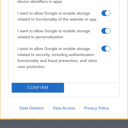
Ο ΑΣΕΠ οδηγεί σε διορισμούς στο Δημόσιο.
device identifiers in apps.
Η ΕΣΔΔΑ οδηγεί σε εισαγωγή στη Σχολή Δημόσιας
I want to allow Google to enable storage
Διοίκησης και διορισμό σε Διοικητική θέση.
related to functionality of the website or app.
2. Τρόπος εξέτασης
I want to allow Google to enable storage
related to personalization.
Ο ΑΣΕΠ βασίζεται κυρίως σε multiple choice
εξέταση γνώσεων και δεξιοτήτων.
I want to allow Google to enable storage
Η ΕΣΔΔΑ περιλαμβάνει απαιτητικά θέματα
related to security, including authentication
ανάπτυξης και σύνθετης ανάλυσης.
functionality and fraud prevention, and other
user protection.
3. Δεξιότητες vs θεωρία
Στον νέο ΑΣΕΠ οι δεξιότητες αποκτούν πλέον
CONFIRM
καθοριστικό ρόλο.
Στην ΕΣΔΔΑ η θεωρητική κατάρτιση παραμένει
βασικός πυλώνας επιτυχίας.
Data Deletion
Data Access
Privacy Policy
4. Προετοιμασία