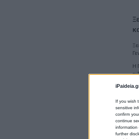
Ξε
κα
Ξε
Γε
Η 
ει
Δε
iPaideia.g
If you wish 
sensitive in
confirm you
continue se
information 
further disc