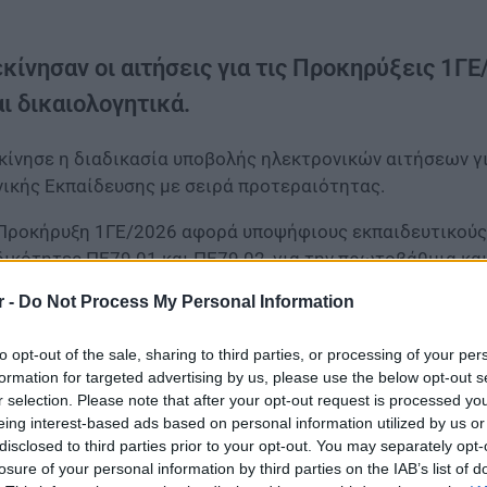
κίνησαν οι αιτήσεις για τις Προκηρύξεις 1Γ
ι δικαιολογητικά.
κίνησε η διαδικασία υποβολής ηλεκτρονικών αιτήσεων γ
νικής Εκπαίδευσης με σειρά προτεραιότητας.
Προκήρυξη 1ΓΕ/2026 αφορά υποψήφιους εκπαιδευτικούς 
δικότητες ΠΕ79.01 και ΠΕ79.02, για την πρωτοβάθμια κ
υτεροβάθμιας Γενικής Εκπαίδευσης, κατηγορίας ΠΕ.
r -
Do Not Process My Personal Information
to opt-out of the sale, sharing to third parties, or processing of your per
formation for targeted advertising by us, please use the below opt-out s
r selection. Please note that after your opt-out request is processed y
eing interest-based ads based on personal information utilized by us or
disclosed to third parties prior to your opt-out. You may separately opt-
losure of your personal information by third parties on the IAB’s list of