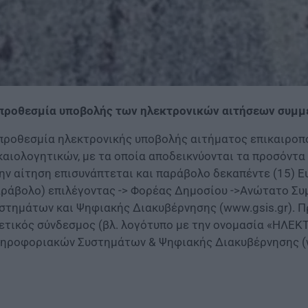
προθεσμία υποβολής των ηλεκτρονικών αιτήσεων συμμετ
προθεσμία ηλεκτρονικής υποβολής αιτήματος επικαιροπ
καιολογητικών, με τα οποία αποδεικνύονται τα προσόντα κ
ην αίτηση επισυνάπτεται και παράβολο δεκαπέντε (15) 
ράβολο) επιλέγοντας -> Φορέας Δημοσίου ->Ανώτατο Συμ
στημάτων και Ψηφιακής Διακυβέρνησης (www.gsis.gr). Πρ
ετικός σύνδεσμος (βλ. λογότυπο με την ονομασία «ΗΛΕΚ
ηροφοριακών Συστημάτων & Ψηφιακής Διακυβέρνησης (w