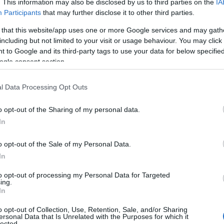
. This information may also be disclosed by us to third parties on the
IA
Participants
that may further disclose it to other third parties.
 that this website/app uses one or more Google services and may gath
including but not limited to your visit or usage behaviour. You may click 
 to Google and its third-party tags to use your data for below specifi
 ενδιαφερόμενοι πρέπει να υποβάλουν την αίτησή τους α
ogle consent section.
οβλέπονται στις προκηρύξεις. Η προθεσμία για την υπο
l Data Processing Opt Outs
ιαίτερη προσοχή απαιτείται και στη διαδικασία επικαιρ
καιολογητικών, με καταληκτική ημερομηνία την 29η Μαΐο
o opt-out of the Sharing of my personal data.
ίσκεται σε κατάσταση «ΠΛΗΡΩΜΕΝΟ» πριν από την οριστ
In
αδικασία υποβολής των ηλεκτρονικών αιτήσεων των υποψ
o opt-out of the Sale of my Personal Data.
οτεραιότητας υποψηφίων εκπαιδευτικών, κλάδων ΠΕ60, Π
In
ωτοβάθμιας και δευτεροβάθμιας Γενικής Εκπαίδευσης, κα
to opt-out of processing my Personal Data for Targeted
αδικασία κατάταξης με σειρά προτεραιότητας, κατά κλάδ
ing.
In
 υποψήφιοι πρέπει να συμπληρώσουν και να υποβάλουν ηλ
o opt-out of Collection, Use, Retention, Sale, and/or Sharing
εκτρονικές Υπηρεσίες->Αίτηση) ακολουθώντας τις οδηγί
ersonal Data that Is Unrelated with the Purposes for which it
lected.