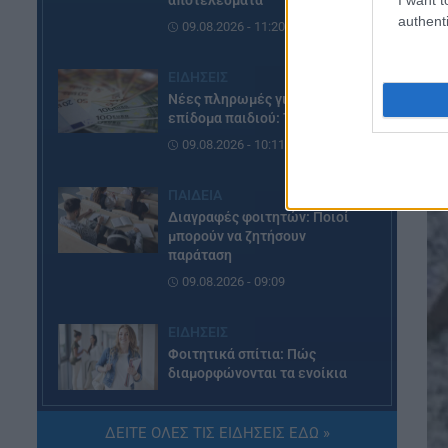
αποτελέσματα
authenti
09.08.2026 - 11:20
ΕΙΔΗΣΕΙΣ
Νέες πληρωμές για το έκτακτο
επίδομα παιδιού: Τι ισχύει
09.08.2026 - 10:11
ΠΑΙΔΕΙΑ
Διαγραφές φοιτητών: Ποιοί
μπορούν να ζητήσουν
παράταση
09.08.2026 - 09:09
ΕΙΔΗΣΕΙΣ
Φοιτητικά σπίτια: Πώς
διαμορφώνονται τα ενοίκια
08.08.2026 - 20:07
ΔΕΙΤΕ ΟΛΕΣ ΤΙΣ ΕΙΔΗΣΕΙΣ ΕΔΩ »