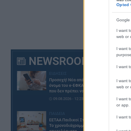
Opted 
Google 
I want t
web or d
I want t
purpose
NEWSROOM
I want 
ΕΙΔΗΣΕΙΣ
Προσοχή! Νέα απάτη με το
I want t
όνομα του e-ΕΦΚΑ – Το email
web or d
που δεν πρέπει να ανοίξετε
I want t
09.08.2026 - 12:23
or app.
ΠΑΙΔΕΙΑ
I want t
ΕΕΤΑΑ Παιδικοί Σταθμοί ΕΣΠΑ:
Το χρονοδιάγραμμα μέχρι τα
I want t