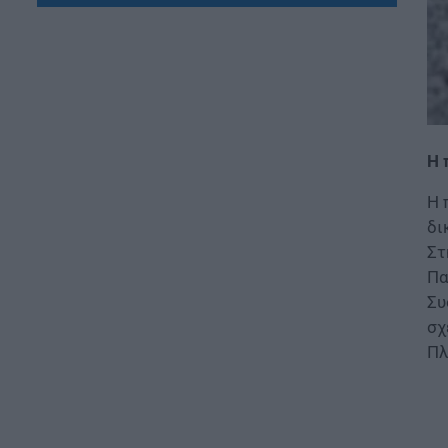
ΕΙΔΗΣΕΙΣ
Συντάξεις Σεπτεμβρίου 2026:
Πότε θα γίνουν οι πληρωμές
08.08.2026 - 19:04
ΕΙΔΗΣΕΙΣ
Τι αλλάζει στις προσλήψεις: Η
Η 
νέα διαδικασία
08.08.2026 - 18:01
Η 
δι
ΕΙΔΗΣΕΙΣ
Στ
Ποιό είναι το «άγνωστο»
Πα
επίδομα που μπορούν να
λάβουν συνταξιούχοι
Συ
08.08.2026 - 12:09
σχ
Πλ
ΠΑΙΔΕΙΑ
Ποιά είναι η νέα σχολική αργία
που καθιερώνεται
08.08.2026 - 11:01