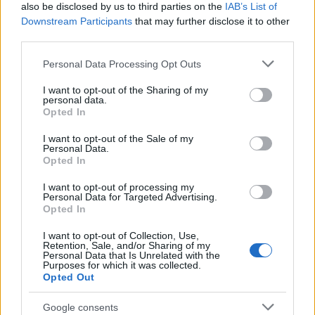
καθόμαστε να δούμε τα αίτια. Γιατί δεν
also be disclosed by us to third parties on the
IAB’s List of
Downstream Participants
that may further disclose it to other
βροντοφωνάζουμε αυτό που βιώνουμε;
third parties.
Ηλιούπολη: Στο μικροσκόπιο τα κινητά και οι συνομιλίες
Please note that this website/app uses one or more Google
Personal Data Processing Opt Outs
των δύο 17χρονων
services and may gather and store information including but
not limited to your visit or usage behaviour. You may click to
I want to opt-out of the Sharing of my
personal data.
grant or deny consent to Google and its third-party tags to
Opted In
use your data for below specified purposes in below Google
consent section.
I want to opt-out of the Sale of my
Personal Data.
Opted In
I want to opt-out of processing my
Personal Data for Targeted Advertising.
Opted In
I want to opt-out of Collection, Use,
Retention, Sale, and/or Sharing of my
Personal Data that Is Unrelated with the
Purposes for which it was collected.
Opted Out
Google consents