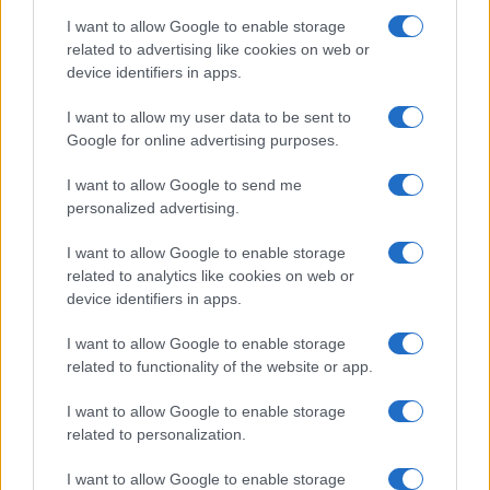
I want to allow Google to enable storage
related to advertising like cookies on web or
device identifiers in apps.
I want to allow my user data to be sent to
Google for online advertising purposes.
I want to allow Google to send me
personalized advertising.
I want to allow Google to enable storage
related to analytics like cookies on web or
device identifiers in apps.
Αντί να δημιουργούμε στρεσογόνες καταστάσεις στους
I want to allow Google to enable storage
εφήβους γιατί δεν βροντοφωνάζουμε ότι οι Πανελλήνιες
related to functionality of the website or app.
δεν είναι το ούτε η αρχή, ούτε το τέλος στη ζωή των
I want to allow Google to enable storage
παιδιών μας; Γιατί δεν βροντοφωνάζουμε τις αιτίες που
related to personalization.
διώχνουν τους νέους μας στο εξωτερικό; Γιατί
αφήνουμε κακοποιά στοιχεία να εισβάλλουν στην ζωή
I want to allow Google to enable storage