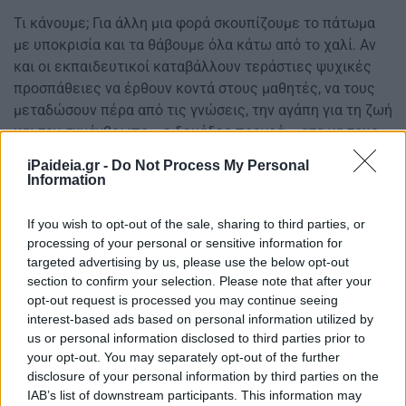
Τι κάνουμε; Για άλλη μια φορά σκουπίζουμε το πάτωμα
με υποκρισία και τα θάβουμε όλα κάτω από το χαλί. Αν
και οι εκπαιδευτικοί καταβάλλουν τεράστιες ψυχικές
προσπάθειες να έρθουν κοντά στους μαθητές, να τους
μεταδώσουν πέρα από τις γνώσεις, την αγάπη για τη ζωή
και τον συνάνθρωπο, με δεκάδες προγράμματα να τους
βοηθήσουν να αποφύγουν τις σύγχρονες κακοτοπιές και
iPaideia.gr -
Do Not Process My Personal
να τους στηρίξουν ψυχολογικά, δεν φτάνει. Γιατί το έργο
Information
τους έχει γίνει πολύ δύσκολο. Είναι αντιμέτωποι με ένα
σύστημα αδιάφορο και αμείλικτο που δεν εννοεί να
If you wish to opt-out of the sale, sharing to third parties, or
καταλάβει. Τους υποχρεώνει να βγάλουν την ύλη, να
processing of your personal or sensitive information for
διδάσκουν και να μεταδίδουν γνώσεις του 1900 με ένα
targeted advertising by us, please use the below opt-out
section to confirm your selection. Please note that after your
κατεβατό ασκήσεων στις θετικές επιστήμες και μια
opt-out request is processed you may continue seeing
τυφλή αποστήθιση στις θεωρητικές μέχρι την Γ
interest-based ads based on personal information utilized by
Λυκείου, χωρίς γεφυρώματα με τη σύγχρονη εποχή, για
us or personal information disclosed to third parties prior to
το μέλλον, χωρίς καν συζήτηση, με συνεχείς
your opt-out. You may separately opt-out of the further
απαγορεύσεις χωρίς εξήγηση. Πόσο πρέπει να
disclosure of your personal information by third parties on the
εθελοτυφλούμε με όσα συμβαίνουν δίπλα μας αντί να
IAB’s list of downstream participants. This information may