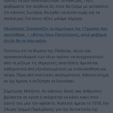
πρέπει να μην αναγνωρίζουμε τα λάθη μας; Γιατί
φοβόμαστε την αλήθεια; Ως πότε θα ζούμε με αυταπάτες
ότι κάποιος Σωτήρας θα έρθει να σώσει εμάς και τα
παιδιά μας; Για ποιες αξίες μιλάμε σήμερα;
Ηλιούπολη: Συγκλονίζει το σημείωμα της 17χρονης που
σκοτώθηκε – «Φέτος δίνω Πανελλήνιες, αλλά φοβάμαι
ότι δε θα τα πάω καλά»
Πιστεύω ότι τα θέματα της Παιδείας, αξιών και
προσανατολισμού των νέων πρέπει να συγχρονιστούν
από τη ρίζα με τις σημερινές απαιτήσεις άμεσα και
καθοριστικά από εξειδικευμένους με ενσυναίσθηση και
πείρα. Πέρα από πολιτικές σκοπιμότητες. Κάποια στιγμή
αν όχι άμεσα, η συζήτηση να ξεκινήσει.
Σημείωση: Μιλήστε. Αν κάποιος δικός σας άνθρωπος
βρίσκεται σε κρίση ή σκέφτεται να κάνει κακό στον
εαυτό του, μην τον αφήσετε. Καλέστε άμεσα το 1018, την
24ωρη Γραμμή Παρέμβασης για την Αυτοκτονία της