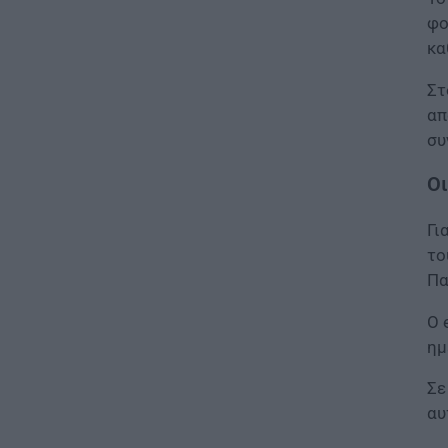
αναπληρωτών»
φο
07.08.2026 - 12:10
κα
Στ
ΠΑΙΔΕΙΑ
Σχολεία: Χωρίς
απ
Δευτεροβάθμια Δομή Ειδικής
συ
Αγωγής η Αίγινα – Τι απαντά το
Υπουργείο Εσωτερικών
Οι
07.08.2026 - 11:25
Γι
ΠΑΙΔΕΙΑ
το
ΣΑΕΚ – Σχολεία Δεύτερης
Πα
Ευκαιρίας: Τι αλλάζει σε
χρηματοδότηση και
Ο 
λειτουργικές δαπάνες
ημ
07.08.2026 - 11:17
Σε
ΠΑΙΔΕΙΑ
αυ
ΑΣΕΠ 1ΓΕ/2026 και 2ΓΕ/2026:
Σήμερα η κλήρωση –