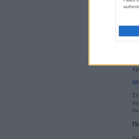
ΕΙΔΗΣΕΙΣ
authenti
Ιός Δυτικού Νείλου: Στο
«κόκκινο» φέτος η Αττική –
Πώς μεταδίδεται, ποια είναι τα
συμπτώματα, ποια είναι τα
μέτρα προστασίας
07.08.2026 - 13:19
ΕΙΔΗΣΕΙΣ
Το
Διαβατήρια: Ποιά είναι τα
έχ
ισχυρότερα και ποια τα
ασθενέστερα στον κόσμο το
ΜΙ
2026
07.08.2026 - 12:42
Στ
έω
ΠΑΙΔΕΙΑ
Ιο
«Πυρά» κατά Ζαχαράκη για
τους διορισμούς
Πο
εκπαιδευτικών: «Αγνοεί την
ευρωπαϊκή καταδίκη και
διαιωνίζει το καθεστώς των
Το