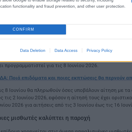
cation functionality and fraud prevention, and other user protection.
CONFIRM
Data Deletion
Data Access
Privacy Policy
ν Ιούνιο θα πραγματοποιηθούν δύο ακόμη πληρωμές για 
ει προγραμματιστεί για τις 8 Ιουνίου 2026.
ΔΑ: Ποιά επιδόματα και ποιες εκπτώσεις θα περνούν α
ις 8 Ιουνίου θα πληρωθούν όσες υποβάλουν αίτηση με τα
ς τις 2 Ιουνίου 2026, εφόσον η αίτησή τους έχει οριστικ
υνίου 2026 για αιτήσεις από τις 3 Ιουνίου έως τις 16 Ιου
ιες μισθωτές καλύπτει η παροχή
 επίδομα χορηγείται στις άμεσα ασφαλισμένες μισθωτές