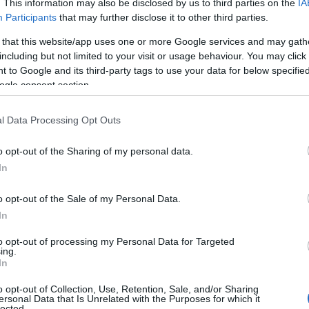
. This information may also be disclosed by us to third parties on the
IA
υ επιδόματος μητρότητας για τον μήνα Μάιο πραγματοπο
Participants
that may further disclose it to other third parties.
ς ενδιαφέρει! Ποιοί συνταξιούχοι θα πάρουν επίδομα 3
 that this website/app uses one or more Google services and may gath
including but not limited to your visit or usage behaviour. You may click 
 ποσό του επιδόματος μετά την αύξηση
 to Google and its third-party tags to use your data for below specifi
ogle consent section.
 επίδομα μητρότητας έχει αυξηθεί από την 1η Απριλίου 
αν το προηγούμενο διάστημα. Η αύξηση συνδέεται με την
l Data Processing Opt Outs
o opt-out of the Sharing of my personal data.
In
o opt-out of the Sale of my Personal Data.
In
to opt-out of processing my Personal Data for Targeted
ing.
In
o opt-out of Collection, Use, Retention, Sale, and/or Sharing
ersonal Data that Is Unrelated with the Purposes for which it
lected.