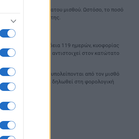
ε το ύψος του κατώτατου μισθού. Ωστόσο, το ποσό
αλιστικές αποδοχές της.
σθό 1.700 ευρώ και άδεια 119 ημερών, κυοφορίας
μεικτά. Το ποσό αυτό αντιστοιχεί στον κατώτατο
780 ευρώ μεικτά που υπολείπονται από τον μισθό
σχετο, αλλά πρέπει να δηλωθεί στη φορολογική