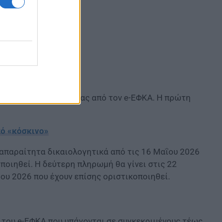
το επίδομα μητρότητας από τον e-ΕΦΚΑ. Η πρώτη
πό «κόσκινο»
 απαραίτητα δικαιολογητικά από τις 16 Μαΐου 2026
οποιηθεί. Η δεύτερη πληρωμή θα γίνει στις 22
νίου 2026 που έχουν επίσης οριστικοποιηθεί.
 του e-ΕΦΚΑ που υπάγονται σε συγκεκριμένους τέως