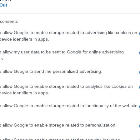
Out
βάση υπολογισμού του επιδόματος μητρότητας ισούται μ
υ λαμβάνει η δικαιούχος διαμορφώνεται με βάση τις ασφ
consents
ράδειγμα υπολογισμού για μισθωτή
o allow Google to enable storage related to advertising like cookies on
evice identifiers in apps.
α μισθωτή εργαζόμενη στον ιδιωτικό τομέα με μεικτό μι
o allow my user data to be sent to Google for online advertising
ι λοχείας, ο e-ΕΦΚΑ υποχρεούται να καταβάλει 920 ευρώ 
s.
σθό.
to allow Google to send me personalized advertising.
ο ίδιο παράδειγμα, ο εργοδότης πρέπει να καταβάλει τα 
ς. Το επίδομα μητρότητας είναι αφορολόγητο και ακατά
o allow Google to enable storage related to analytics like cookies on
λωση του εντύπου Ε1.
evice identifiers in apps.
 πληρωμές του Ιουνίου 2026
o allow Google to enable storage related to functionality of the website
o allow Google to enable storage related to personalization.
o allow Google to enable storage related to security, including