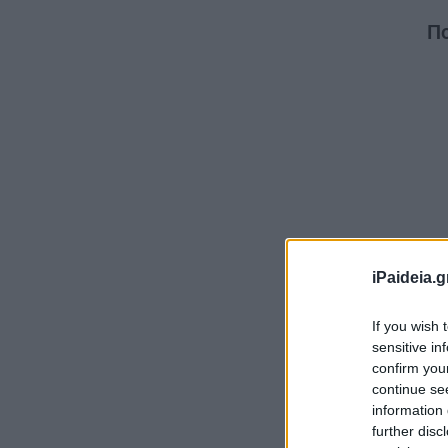
Πο
iPaideia.g
If you wish 
Η 
sensitive in
υπ
confirm you
continue se
στ
information 
further disc
Απ