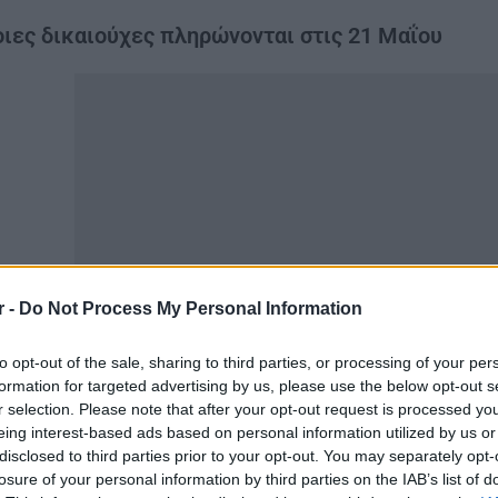
ιες δικαιούχες πληρώνονται στις 21 Μαΐου
r -
Do Not Process My Personal Information
to opt-out of the sale, sharing to third parties, or processing of your per
καταβολή της 21ης Μαΐου αφορά τις εργαζόμενες μητέρε
formation for targeted advertising by us, please use the below opt-out s
ηρεσία «Ηλεκτρονική Αίτηση Χορήγησης Επιδόματος Μητρ
r selection. Please note that after your opt-out request is processed y
eing interest-based ads based on personal information utilized by us or
ο διάστημα από την 1η Μαΐου έως τις 15 Μαΐου 2026.
disclosed to third parties prior to your opt-out. You may separately opt-
losure of your personal information by third parties on the IAB’s list of
αραίτητη προϋπόθεση για την πληρωμή είναι η αίτηση ν