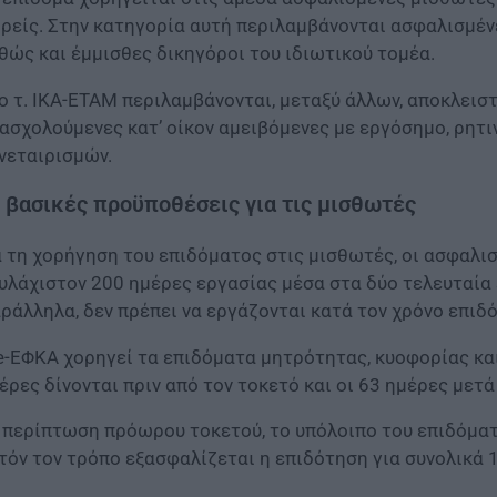
ρείς. Στην κατηγορία αυτή περιλαμβάνονται ασφαλισμένες
θώς και έμμισθες δικηγόροι του ιδιωτικού τομέα.
ο τ. ΙΚΑ-ΕΤΑΜ περιλαμβάνονται, μεταξύ άλλων, αποκλειστ
ασχολούμενες κατ’ οίκον αμειβόμενες με εργόσημο, ρητι
νεταιρισμών.
 βασικές προϋποθέσεις για τις μισθωτές
α τη χορήγηση του επιδόματος στις μισθωτές, οι ασφαλι
υλάχιστον 200 ημέρες εργασίας μέσα στα δύο τελευταία 
ράλληλα, δεν πρέπει να εργάζονται κατά τον χρόνο επιδ
e-ΕΦΚΑ χορηγεί τα επιδόματα μητρότητας, κυοφορίας και 
έρες δίνονται πριν από τον τοκετό και οι 63 ημέρες μετά
 περίπτωση πρόωρου τοκετού, το υπόλοιπο του επιδόματ
τόν τον τρόπο εξασφαλίζεται η επιδότηση για συνολικά 