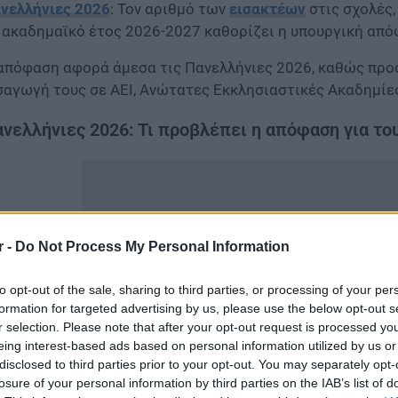
νελλήνιες 2026
: Τον αριθμό των
εισακτέων
στις σχολές
 ακαδημαϊκό έτος 2026-2027 καθορίζει η υπουργική από
απόφαση αφορά άμεσα τις Πανελλήνιες 2026, καθώς προσδ
σαγωγή τους σε ΑΕΙ, Ανώτατες Εκκλησιαστικές Ακαδημίε
νελλήνιες 2026: Τι προβλέπει η απόφαση για το
r -
Do Not Process My Personal Information
to opt-out of the sale, sharing to third parties, or processing of your per
formation for targeted advertising by us, please use the below opt-out s
r selection. Please note that after your opt-out request is processed y
eing interest-based ads based on personal information utilized by us or
disclosed to third parties prior to your opt-out. You may separately opt-
losure of your personal information by third parties on the IAB’s list of