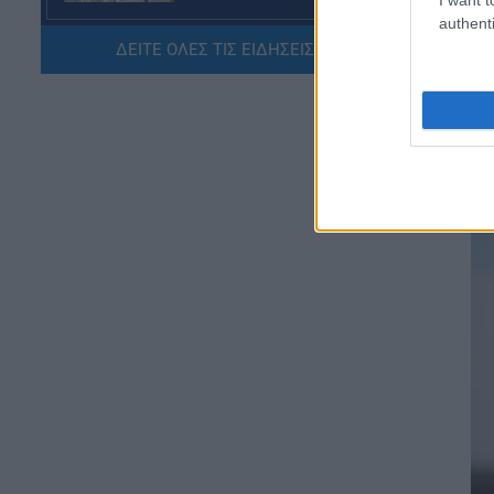
08.08.2026 - 20:07
authenti
ΔΕΙΤΕ ΟΛΕΣ ΤΙΣ ΕΙΔΗΣΕΙΣ ΕΔΩ »
ΕΙΔΗΣΕΙΣ
Συντάξεις Σεπτεμβρίου 2026:
Πότε θα γίνουν οι πληρωμές
08.08.2026 - 19:04
ΕΙΔΗΣΕΙΣ
Τι αλλάζει στις προσλήψεις: Η
νέα διαδικασία
08.08.2026 - 18:01
ΕΙΔΗΣΕΙΣ
Ποιό είναι το «άγνωστο»
επίδομα που μπορούν να
λάβουν συνταξιούχοι
08.08.2026 - 12:09
ΠΑΙΔΕΙΑ