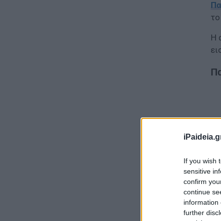
Πα
το
Η 
ει
Πα
iPaideia.g
If you wish 
sensitive in
confirm you
continue se
information 
further disc