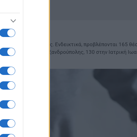
ανεπιστήμια της χώρας. Ενδεικτικά, προβλέπονται 165 θέσ
135 στην Ιατρική Αλεξανδρούπολης, 130 στην Ιατρική Ιωα