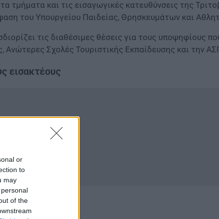
, τα τμήματα και τις εισαγωγικές κατευθύνσεις της Τριτ
φαση του Υπουργείου Παιδείας, Θρησκευμάτων και Αθλητ
ιορίζει τις διαθέσιμες θέσεις για τους υποψηφίους πο
ς, Ανώτερες Σχολές Τουριστικής Εκπαίδευσης και την ΑΣ
υς εισακτέους
sonal or
ection to
ou may
 personal
out of the
 downstream