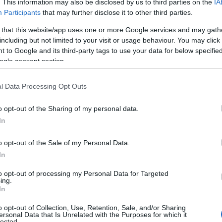
. This information may also be disclosed by us to third parties on the
IA
ην απόφαση ορίζεται αναλυτικά ο αριθμός των εισακτέων
Participants
that may further disclose it to other third parties.
υς βασικούς πίνακες που καθορίζουν το πλαίσιο μέσα στ
ν ανταγωνισμό σε κάθε επιστημονικό πεδίο.
 that this website/app uses one or more Google services and may gath
including but not limited to your visit or usage behaviour. You may click 
 έγγραφο φέρει ημερομηνία 12 Μαΐου 2026 και αφορά το 
 to Google and its third-party tags to use your data for below specifi
ogle consent section.
σαγωγής των υποψηφίων που συμμετέχουν στις Πανελλήνιε
νελλήνιες 2026: Οι θέσεις σε υψηλής ζήτησης σ
l Data Processing Opt Outs
νελλήνιες 2026: Πότε μηδενίζεται η κόλλα στις εξετάσε
o opt-out of the Sharing of my personal data.
In
ις Νομικές Σχολές, η απόφαση προβλέπει 400 εισακτέους
μοτηνής. Οι συγκεκριμένες σχολές διατηρούν παραδοσι
o opt-out of the Sale of my Personal Data.
In
to opt-out of processing my Personal Data for Targeted
ing.
In
o opt-out of Collection, Use, Retention, Sale, and/or Sharing
ersonal Data that Is Unrelated with the Purposes for which it
lected.