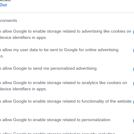
Out
consents
o allow Google to enable storage related to advertising like cookies on
evice identifiers in apps.
ις Ιατρικές Σχολές, οι θέσεις κατανέμονται σε αρκετά π
o allow my user data to be sent to Google for online advertising
5 στην Ιατρική Θεσσαλονίκης, 160 στην Ιατρική Πάτρας, 
s.
ακλείου και 90 στην Ιατρική Λάρισας.
to allow Google to send me personalized advertising.
o allow Google to enable storage related to analytics like cookies on
evice identifiers in apps.
o allow Google to enable storage related to functionality of the website
o allow Google to enable storage related to personalization.
o allow Google to enable storage related to security, including