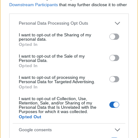
Downstream Participants
that may further disclose it to other
Αν δεν υπάρχει κενή επαγγελματική θέση, η συμμετοχή
third parties.
σε νέα προκήρυξη είναι υποχρεωτική. Σε αυτή την
περίπτωση, προβλέπεται αυτόματη απώλεια των
Please note that this website/app uses one or more Google
Personal Data Processing Opt Outs
services and may gather and store information including but
θέσεων που κατείχε μέχρι σήμερα ο πωλητής.
not limited to your visit or usage behaviour. You may click to
I want to opt-out of the Sharing of my
personal data.
Οι θέσεις που χάνονται με αυτή τη διαδικασία θα
grant or deny consent to Google and its third-party tags to
Opted In
use your data for below specified purposes in below Google
αποδίδονται πίσω σε παραγωγούς, σύμφωνα με τις
consent section.
προβλέψεις που παρουσιάστηκαν στη σύσκεψη.
I want to opt-out of the Sale of my
Personal Data.
Opted In
Η αναλογία παραγωγικών και επαγγελματικών
θέσεων
I want to opt-out of processing my
Personal Data for Targeted Advertising.
Opted In
I want to opt-out of Collection, Use,
Retention, Sale, and/or Sharing of my
Personal Data that Is Unrelated with the
Purposes for which it was collected.
Opted Out
Google consents