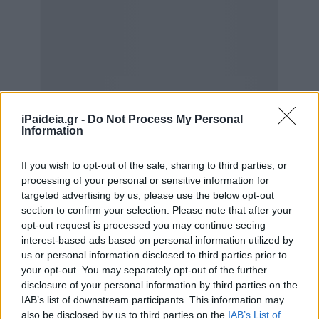
iPaideia.gr -
Do Not Process My Personal
Information
If you wish to opt-out of the sale, sharing to third parties, or
processing of your personal or sensitive information for
targeted advertising by us, please use the below opt-out
section to confirm your selection. Please note that after your
opt-out request is processed you may continue seeing
interest-based ads based on personal information utilized by
Για τη μετατροπή αδειών από παραγωγικές σε
us or personal information disclosed to third parties prior to
your opt-out. You may separately opt-out of the further
επαγγελματικές, ο νέος σχεδιασμός προβλέπει ότι μετά
disclosure of your personal information by third parties on the
την έγκριση της αίτησης ο πωλητής τοποθετείται σε
IAB’s list of downstream participants. This information may
κενή επαγγελματική θέση, εφόσον υπάρχει διαθέσιμη.
also be disclosed by us to third parties on the
IAB’s List of