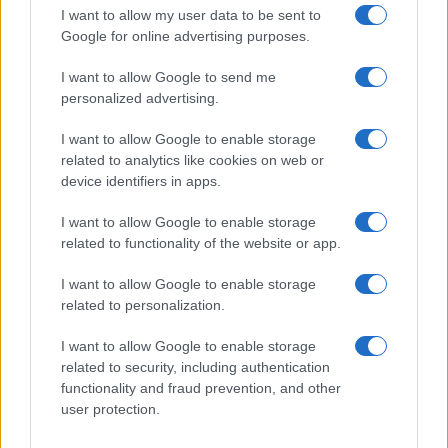
Στο ίδιο διάστημα θα συγκεντρωθούν και τα αιτήματα
I want to allow my user data to be sent to
βελτίωσης από τους πωλητές, ώστε να αποτυπωθούν οι
Google for online advertising purposes.
ανάγκες που υπάρχουν στις λαϊκές αγορές.
I want to allow Google to send me
personalized advertising.
Οι λαϊκές αγορές οργανώνονται πλέον με κορμούς,
όπως Α΄ Πειραιά, Β΄ Πειραιά, Γ΄ Πειραιά, Α΄ Αθηνών και
I want to allow Google to enable storage
αντίστοιχες κατηγορίες.
related to analytics like cookies on web or
device identifiers in apps.
Στο νέο πλαίσιο επιτρέπονται αλλαγές αγορών μέσα
στον ίδιο κορμό, καθώς και αμοιβαίες αλλαγές μεταξύ
I want to allow Google to enable storage
πωλητών.
related to functionality of the website or app.
Οι ρυθμίσεις για άδειες και προκηρύξεις
I want to allow Google to enable storage
related to personalization.
Στις βασικές προβλέψεις του νόμου περιλαμβάνεται η
I want to allow Google to enable storage
κατάργηση της διαδικασίας ανανέωσης των αδειών.
related to security, including authentication
Παράλληλα, στις νέες προκηρύξεις αδειών προβλέπεται
functionality and fraud prevention, and other
user protection.
ποσοστό 50% για επαγγελματικές και 50% για
παραγωγικές άδειες.