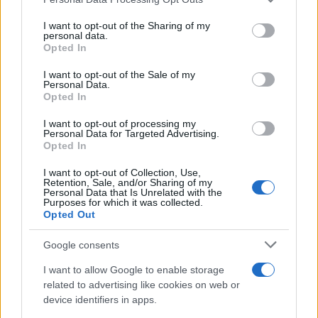
services and may gather and store information including but
not limited to your visit or usage behaviour. You may click to
I want to opt-out of the Sharing of my
personal data.
grant or deny consent to Google and its third-party tags to
Opted In
use your data for below specified purposes in below Google
consent section.
I want to opt-out of the Sale of my
Personal Data.
Opted In
Ανακοίνωση του ΠΟΥ για τον χανταϊό : Για ποιους είναι
επικίνδυνος
I want to opt-out of processing my
Personal Data for Targeted Advertising.
Opted In
Παράλληλα, προβλέπεται ότι οι λαϊκές αγορές που
απαρτίζονται αποκλειστικά από παραγωγούς θα
I want to opt-out of Collection, Use,
Retention, Sale, and/or Sharing of my
ιδρύονται μόνο από τον φορέα λειτουργίας λαϊκών
Personal Data that Is Unrelated with the
Purposes for which it was collected.
αγορών.
Opted Out
Τι αλλάζει για θέσεις και κορμούς αγορών
Google consents
Ο νέος νόμος προβλέπει ότι τα σωματεία, μέσα σε
I want to allow Google to enable storage
διάστημα 4 μηνών, θα προχωρήσουν σε διαγράμμιση και
related to advertising like cookies on web or
καταγραφή των κενών θέσεων.
device identifiers in apps.