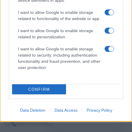
device identifiers in apps.
I want to allow Google to enable storage
related to functionality of the website or app.
Εφορία – Ρυθμίσεις χρεών: Ποιές
αλλαγές έρχονται για τους
I want to allow Google to enable storage
οφειλέτες
related to personalization.
29/11/2024 - 19:32
I want to allow Google to enable storage
related to security, including authentication
functionality and fraud prevention, and other
Νέα ρύθμιση για οφειλές στον
user protection.
ΕΦΚΑ – Τι εξετάζει το υπουργείο
03/04/2024 - 18:01
CONFIRM
Έρχεται νέα ρύθμιση για οφειλές
στο Δημόσιο το φθινόπωρο
Data Deletion
Data Access
Privacy Policy
19/08/2023 - 11:33