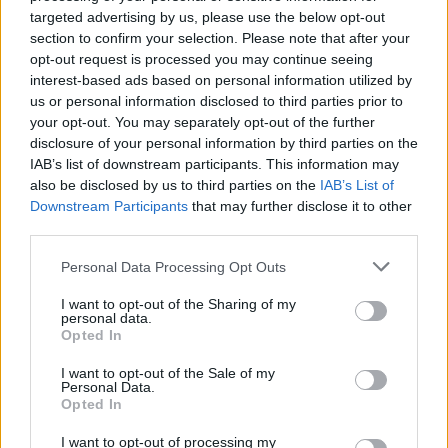
targeted advertising by us, please use the below opt-out
08/08/2025 - 18:00
section to confirm your selection. Please note that after your
opt-out request is processed you may continue seeing
interest-based ads based on personal information utilized by
Οδηγός για τους οφειλέτες του
us or personal information disclosed to third parties prior to
ΕΦΚΑ: Τα μυστικά για 24 δόσεις
your opt-out. You may separately opt-out of the further
σε Ταμεία
disclosure of your personal information by third parties on the
IAB’s list of downstream participants. This information may
07/08/2025 - 10:20
also be disclosed by us to third parties on the
IAB’s List of
Downstream Participants
that may further disclose it to other
third parties.
Έρχεται ρύθμιση οφειλών – Πώς
Please note that this website/app uses one or more Google
Personal Data Processing Opt Outs
θα αντιμετωπίζονται οι
services and may gather and store information including but
οφειλέτες
not limited to your visit or usage behaviour. You may click to
I want to opt-out of the Sharing of my
personal data.
09/06/2025 - 18:08
grant or deny consent to Google and its third-party tags to
Opted In
use your data for below specified purposes in below Google
consent section.
I want to opt-out of the Sale of my
Personal Data.
Νέα ευκαιρία για οφειλέτες σε
Opted In
εφορία και ταμεία – Οι 3 νέες
ευνοϊκές διατάξεις
I want to opt-out of processing my