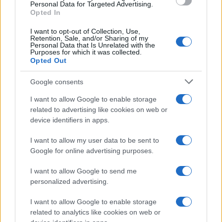
Personal Data for Targeted Advertising.
10/04/2025 - 09:31
Opted In
I want to opt-out of Collection, Use,
Retention, Sale, and/or Sharing of my
Personal Data that Is Unrelated with the
ΕΦΚΑ: Ρύθμιση 72-120 δόσεων
Purposes for which it was collected.
για χρέη
Opted Out
07/04/2025 - 19:20
Google consents
I want to allow Google to enable storage
related to advertising like cookies on web or
Μισθοί σε ιδιωτικό και δημόσιο:
device identifiers in apps.
Πότε αυξάνονται
02/03/2025 - 19:08
I want to allow my user data to be sent to
Google for online advertising purposes.
I want to allow Google to send me
ΑΛΛΑΓΕΣ στις ρυθμίσεις
personalized advertising.
οφειλών: Έρχονται μεγαλύτερα
«κουρέματα» και περισσότερες
I want to allow Google to enable storage
δόσεις
related to analytics like cookies on web or
06/02/2025 - 10:51