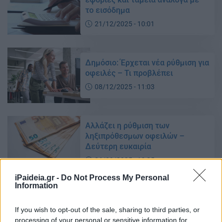
το εισόδημα
21/12/2025 - 10:01
Δημόσιο: Έρχεται νέα ρύθμιση για
οφειλές – Τι προβλέπει
08/12/2025 - 11:03
Αλλάζει η ρύθμιση των
ληξιπρόθεσμων οφειλών –
Δεύτερη ευκαιρία
26/09/2025 - 10:25
iPaideia.gr -
Do Not Process My Personal
Information
Ληξιπρόθεσμες οφειλές
Δημοσίου: Τα ποσά που
If you wish to opt-out of the sale, sharing to third parties, or
«ζαλίζουν» – Ποιούς αφορούν
processing of your personal or sensitive information for