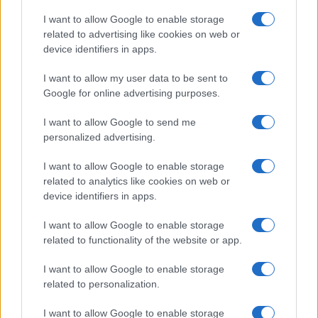
Ο συνολικός προϋπολογισμός του έργου ανέρχεται σε
I want to allow Google to enable storage
1.826.110 ευρώ, με δικαιούχο τη Διεύθυνση Τεχνικών
related to advertising like cookies on web or
Υπηρεσιών του Υπουργείου Παιδείας, Θρησκευμάτων
device identifiers in apps.
και Αθλητισμού. Η υλοποίηση προβλέπεται για την
I want to allow my user data to be sent to
περίοδο 2026-2027 και η χρηματοδότηση προέρχεται
Google for online advertising purposes.
από το Τομεακό Πρόγραμμα Ανάπτυξης στο πλαίσιο του
ΕΠΑ 2026-2030.
I want to allow Google to send me
personalized advertising.
Τα ΚΕΠΕΑ αποτελούν ένα οργανωμένο δίκτυο
αποκεντρωμένων δημόσιων εκπαιδευτικών δομών του
I want to allow Google to enable storage
Υπουργείου Παιδείας, με βασική αποστολή την παροχή
related to analytics like cookies on web or
εκπαίδευσης για το περιβάλλον και την αειφορία.
device identifiers in apps.
Στοχεύουν στην προώθηση της βιώσιμης ανάπτυξης,
I want to allow Google to enable storage
στην υποστήριξη των σχολικών μονάδων, στην ανάπτυξη
related to functionality of the website or app.
συνεργασιών με την τοπική κοινωνία και στην
καλλιέργεια περιβαλλοντικής συνείδησης και ενεργού
I want to allow Google to enable storage
πολιτειότητας στους μαθητές.
related to personalization.
I want to allow Google to enable storage