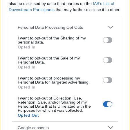
also be disclosed by us to third parties on the
IAB’s List of
Downstream Participants
that may further disclose it to other
third parties.
Please note that this website/app uses one or more Google
Personal Data Processing Opt Outs
services and may gather and store information including but
not limited to your visit or usage behaviour. You may click to
I want to opt-out of the Sharing of my
personal data.
grant or deny consent to Google and its third-party tags to
Opted In
use your data for below specified purposes in below Google
consent section.
I want to opt-out of the Sale of my
Personal Data.
Opted In
I want to opt-out of processing my
Παράλληλα, τα ΚΕΠΕΑ αναπτύσσουν εκπαιδευτικό υλικό,
Personal Data for Targeted Advertising.
Opted In
υποστηρίζουν ενεργά τις σχολικές μονάδες,
συμμετέχουν και συντονίζουν θεματικά δίκτυα,
I want to opt-out of Collection, Use,
λαμβάνουν μέρος σε ευρωπαϊκά και διεθνή
Retention, Sale, and/or Sharing of my
Personal Data that Is Unrelated with the
προγράμματα, συνεργάζονται με επιστημονικούς και
Purposes for which it was collected.
Opted Out
ερευνητικούς φορείς και υλοποιούν επιμορφωτικά
σεμινάρια για εκπαιδευτικούς.
Google consents