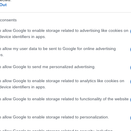
Out
consents
o allow Google to enable storage related to advertising like cookies on
ΠΑ Νέο επίδομα 600 ευρώ: Ποιοί θα το πάρουν
evice identifiers in apps.
στόχευση της «Ημέρας Καριέρας»
o allow my user data to be sent to Google for online advertising
s.
«Ημέρα Καριέρας» αποτελεί μία από τις δράσεις της ΔΥΠ
ορά εργασίας. Μέσα από τέτοιες πρωτοβουλίες επιχειρ
to allow Google to send me personalized advertising.
ι της ζήτησης, ώστε οι διαθέσιμες θέσεις να γίνονται 
o allow Google to enable storage related to analytics like cookies on
επιλογή του Πειραιά για τη συγκεκριμένη εκδήλωση έχει
evice identifiers in apps.
ρηκτα με δραστηριότητες της Γαλάζιας Οικονομίας. Η πα
o allow Google to enable storage related to functionality of the website
ισκέπτες τη δυνατότητα να γνωρίσουν από κοντά τις ανά
ταποκρίνονται στα προσόντα και την εμπειρία τους.
o allow Google to enable storage related to personalization.
o allow Google to enable storage related to security, including