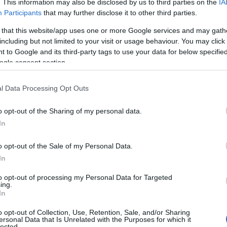
. This information may also be disclosed by us to third parties on the
IA
ν οικονομική ανάπτυξη γύρω από τη θάλασσα.
Participants
that may further disclose it to other third parties.
 θα μπορούν να κάνουν οι ενδιαφερόμενοι
 that this website/app uses one or more Google services and may gath
including but not limited to your visit or usage behaviour. You may click 
 to Google and its third-party tags to use your data for below specifi
 επισκέπτες της εκδήλωσης θα έχουν τη δυνατότητα να 
ogle consent section.
ιχειρήσεων, να ενημερωθούν για τις διαθέσιμες θέσεις κ
ράλληλα, θα μπορούν να καταθέσουν το βιογραφικό τους 
l Data Processing Opt Outs
μαντικό στοιχείο της δράσης είναι ότι οι ενδιαφερόμεν
o opt-out of the Sharing of my personal data.
χικές συνεντεύξεις επιτόπου. Με τον τρόπο αυτό, η διαδ
In
θώς οι υποψήφιοι έρχονται σε επαφή με εργοδότες χωρί
o opt-out of the Sale of my Personal Data.
In
to opt-out of processing my Personal Data for Targeted
ing.
In
o opt-out of Collection, Use, Retention, Sale, and/or Sharing
ersonal Data that Is Unrelated with the Purposes for which it
lected.