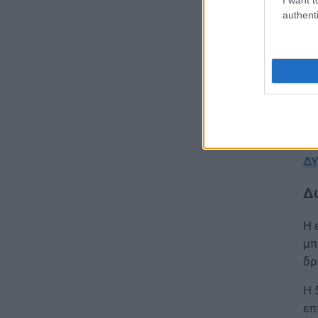
05.08.2026 - 15:52
authenti
ΠΑΙΔΕΙΑ
Φοιτητές: Πότε έρχεται νέο
κύμα διαγραφών από τα ΑΕΙ
05.08.2026 - 15:39
ΕΙΔΗΣΕΙΣ
Προκήρυξη ΑΣΕΠ για μόνιμες
προσλήψεις στη Δημοτική
ΔΥ
Αστυνομία: Τα οριστικά
αποτελέσματα
Δ
05.08.2026 - 15:25
Η 
ΕΙΔΗΣΕΙΣ
μπ
Έλεγχοι σε χιλιάδες
δρ
συμβόλαια μεταβιβάσεων
ακινήτων – Στο μικροσκόπιο
Η 
τα πιστοποιητικά ΕΝΦΙΑ
επ
05.08.2026 - 14:40