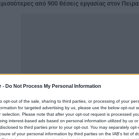
ρισσότερες από 900 θέσεις εργασίας στον Πειρα
r -
Do Not Process My Personal Information
η νέα «Ημέρα Καριέρας» της
ΔΥΠΑ
θα συμμετάσχουν 30 ε
to opt-out of the sale, sharing to third parties, or processing of your per
ς Γαλάζιας Οικονομίας. Οι εταιρείες αυτές προσφέρουν 
formation for targeted advertising by us, please use the below opt-out s
r selection. Please note that after your opt-out request is processed y
λύπτοντας διαφορετικές ειδικότητες και επίπεδα εξειδί
eing interest-based ads based on personal information utilized by us or
disclosed to third parties prior to your opt-out. You may separately opt-
δράση απευθύνεται σε όσους αναζητούν εργασία ή επιθυ
losure of your personal information by third parties on the IAB’s list of
νατότητες σε έναν κλάδο που συνδέεται άμεσα με τη ναυ