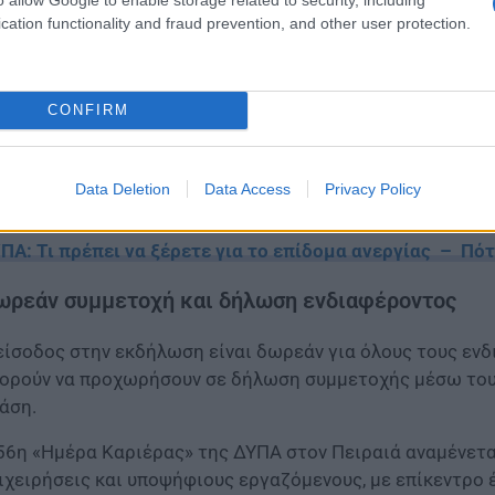
cation functionality and fraud prevention, and other user protection.
CONFIRM
Data Deletion
Data Access
Privacy Policy
ΠΑ: Τι πρέπει να ξέρετε για το επίδομα ανεργίας – Πότ
ωρεάν συμμετοχή και δήλωση ενδιαφέροντος
είσοδος στην εκδήλωση είναι δωρεάν για όλους τους εν
ορούν να προχωρήσουν σε δήλωση συμμετοχής μέσω του 
άση.
56η «Ημέρα Καριέρας» της ΔΥΠΑ στον Πειραιά αναμένετα
ιχειρήσεις και υποψήφιους εργαζόμενους, με επίκεντρο