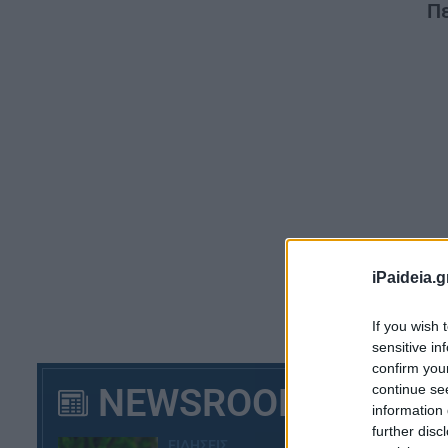
Πε
iPaideia.g
Στ
If you wish 
τη
sensitive in
confirm you
κα
NEWSROOM
continue se
information 
Η 
further disc
δυ
ΕΙΔΗΣΕΙΣ