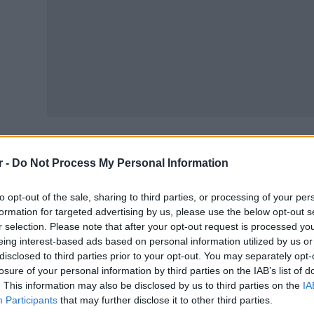
r -
Do Not Process My Personal Information
δικότερα από τον e-ΕΦΚΑ:
to opt-out of the sale, sharing to third parties, or processing of your per
ό 11 έως και 15 Μαΐου θα καταβληθούν 20.500.000 ευρώ
formation for targeted advertising by us, please use the below opt-out s
οφάσεων για εφάπαξ.
r selection. Please note that after your opt-out request is processed y
ις 14 Μαΐου θα καταβληθούν 205.000 ευρώ σε 160 δικαι
eing interest-based ads based on personal information utilized by us or
disclosed to third parties prior to your opt-out. You may separately opt-
ό την ΔΥΠΑ θα γίνουν οι εξής καταβολές:
losure of your personal information by third parties on the IAB’s list of
. This information may also be disclosed by us to third parties on the
IA
.000.000 ευρώ σε 31.000 δικαιούχους για καταβολή επι
Participants
that may further disclose it to other third parties.
500.000 ευρώ σε 2.200 μητέρες για επιδοτούμενη άδεια 