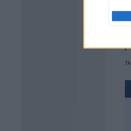
ΕΙΔΗΣΕΙΣ
ΔΥΠΑ: Μέχρι πότε μπορείτε να
κάνετε αιτήσεις για τις ΠΕΠΑΣ
Μαθητείας – Οι ειδικότητες
και οι παροχές
08.08.2026 - 09:03
ΠΑΙΔΕΙΑ
Προσλήψεις αναπληρωτών:
TA
Ποιό εκτιμάται ότι θα είναι το
χρονοδιάγραμμα για φέτος
07.08.2026 - 20:00
ΠΑΙΔΕΙΑ
Διορισμοί εκπαιδευτικών:
Πότε βγαίνουν τα ονόματα
07.08.2026 - 19:21
ΕΙΔΗΣΕΙΣ