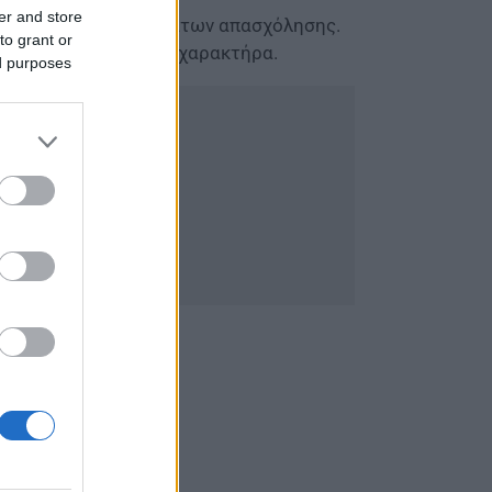
er and store
δοτούμενων προγραμμάτων απασχόλησης.
to grant or
αμμάτων κοινωφελούς χαρακτήρα.
ed purposes
ονται