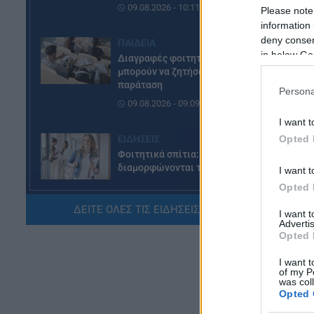
09.08.2026 - 10:11
Please note
19
information 
1.
deny consent
ΠΑΙΔΕΙΑ
in below Go
Διαγραφές φοιτητών: Ποιοί
μπορούν να ζητήσουν
παράταση
Persona
09.08.2026 - 09:09
I want t
Opted 
ΕΙΔΗΣΕΙΣ
Φοιτητικά σπίτια: Πώς
διαμορφώνονται τα ενοίκια
I want t
08.08.2026 - 20:07
Opted 
ΔΕΙΤΕ ΟΛΕΣ ΤΙΣ ΕΙΔΗΣΕΙΣ ΕΔΩ »
I want 
ΕΙΔΗΣΕΙΣ
Advertis
Opted 
Συντάξεις Σεπτεμβρίου 2026:
ΔΥ
Πότε θα γίνουν οι πληρωμές
I want t
08.08.2026 - 19:04
of my P
Χρ
was col
Opted 
ΕΙΔΗΣΕΙΣ