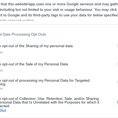
 that this website/app uses one or more Google services and may gath
.000.000 ευρώ σε 18.000 δικαιούχους στο πλαίσιο επι
including but not limited to your visit or usage behaviour. You may click 
300.000 ευρώ σε 2.000 δικαιούχους στο πλαίσιο προγρ
 to Google and its third-party tags to use your data for below specifi
ogle consent section.
l Data Processing Opt Outs
o opt-out of the Sharing of my personal data.
In
o opt-out of the Sale of my Personal Data.
In
to opt-out of processing my Personal Data for Targeted
ing.
In
ΠΑ – Νέο επίδομα 600 ευρώ: Ποιοί θα το πάρουν
o opt-out of Collection, Use, Retention, Sale, and/or Sharing
ersonal Data that Is Unrelated with the Purposes for which it
έη στον e-ΕΦΚΑ: Ρύθμιση σε 72 δόσεις – Ποιοί εντάσσ
lected.
Out