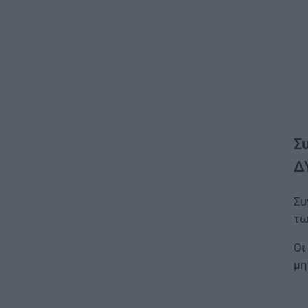
Σ
Δ
Συ
τω
Οι
μη