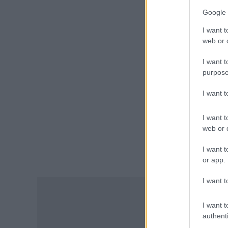
Τι αλλάζει στις προσλήψεις: Η
Google 
νέα διαδικασία
08.08.2026 - 18:01
I want t
web or d
ΕΙΔΗΣΕΙΣ
I want t
Ποιό είναι το «άγνωστο»
purpose
επίδομα που μπορούν να
λάβουν συνταξιούχοι
I want 
08.08.2026 - 12:09
I want t
ΠΑΙΔΕΙΑ
web or d
Ποιά είναι η νέα σχολική αργία
που καθιερώνεται
I want t
08.08.2026 - 11:01
or app.
I want t
ΕΙΔΗΣΕΙΣ
Συντάξεις: Ποιοί κερδίζουν
έως 20.000 ευρώ
I want t
authenti
08.08.2026 - 10:00