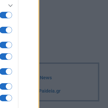
deia.gr στο Google News
iPaideia.gr
και την εργασία στο