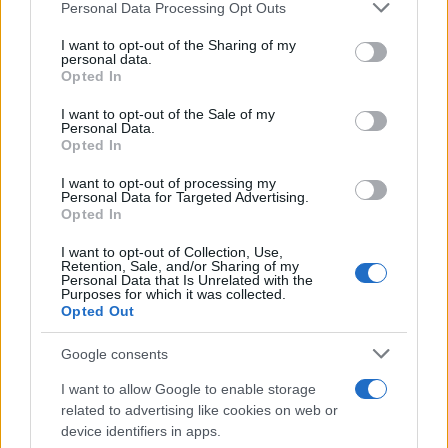
Please note that this website/app uses one or more Google
Personal Data Processing Opt Outs
παραμένουν σε ισχύ όπως έχουν ήδη καθοριστεί.
services and may gather and store information including but
not limited to your visit or usage behaviour. You may click to
I want to opt-out of the Sharing of my
personal data.
Αυτό σημαίνει ότι η επέκταση αφορά κυρίως το πεδίο
grant or deny consent to Google and its third-party tags to
Opted In
χρήσης της υπηρεσίας και όχι την αλλαγή των
use your data for below specified purposes in below Google
consent section.
υφιστάμενων ορίων συναλλαγών. Οι χρήστες θα
I want to opt-out of the Sale of my
Personal Data.
συνεχίσουν να λειτουργούν μέσα στα ίδια όρια που
Opted In
ισχύουν για το IRIS payments.
I want to opt-out of processing my
Personal Data for Targeted Advertising.
Τα προϊόντα της υπηρεσίας IRIS
Opted In
Η υπηρεσία IRIS payments αποτελείται από τρία
I want to opt-out of Collection, Use,
Retention, Sale, and/or Sharing of my
προϊόντα άμεσης πληρωμής. Το πρώτο είναι το IRIS
Personal Data that Is Unrelated with the
Person-to-Person, που αφορά πληρωμές μεταξύ ιδιωτών.
Purposes for which it was collected.
Opted Out
Google consents
I want to allow Google to enable storage
related to advertising like cookies on web or
device identifiers in apps.