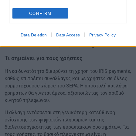
CONFIRM
Το δεύτερο είναι το IRIS Person-to-Professionals, για
πληρωμές προς ελεύθερους επαγγελματίες ή ατομικές
επιχειρήσεις. Το τρίτο είναι το IRIS Commerce, που
Data Deletion
Data Access
Privacy Policy
αφορά αγορές προϊόντων ή υπηρεσιών, τόσο
διαδικτυακά όσο και σε φυσικά καταστήματα.
Τι σημαίνει για τους χρήστες
Η νέα δυνατότητα διευρύνει τη χρήση του IRIS payments,
καθώς επιτρέπει συναλλαγές και με χρήστες σε άλλες
συμμετέχουσες χώρες του SEPA. Η αποστολή και λήψη
χρημάτων θα γίνεται άμεσα, αξιοποιώντας τον αριθμό
κινητού τηλεφώνου.
Η αλλαγή εντάσσεται στη γενικότερη κατεύθυνση
ενίσχυσης των ψηφιακών πληρωμών και της
διαλειτουργικότητας των ευρωπαϊκών συστημάτων. Για
τους χρήστες, το βασικό πλεονέκτημα είναι η