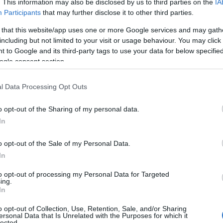
κεδονία, τη Θράκη και την Ήπειρο.
. This information may also be disclosed by us to third parties on the
IA
Participants
that may further disclose it to other third parties.
ν Τετάρτη και την Πέμπτη τα φαινόμενα αστάθειας θα επ
 that this website/app uses one or more Google services and may gath
ρμού, κυρίως κατά τις απογευματινές ώρες. Οι περιοχές
including but not limited to your visit or usage behaviour. You may click 
γότερο από τις καταιγίδες.
 to Google and its third-party tags to use your data for below specifi
ogle consent section.
 άνεμοι θα είναι γενικά ασθενείς έως μέτριοι. Ωστόσο, 
ς απογευματινές ώρες, προσφέροντας μια σχετική ανακού
l Data Processing Opt Outs
ό την Τετάρτη, τα φαινόμενα θα επεκταθούν σε ορεινές κ
o opt-out of the Sharing of my personal data.
ς Θράκης, αλλά και στη Θεσσαλία και την Πελοπόννησο. 
In
σημέρι και το απόγευμα.
o opt-out of the Sale of my Personal Data.
ού θα εκδηλωθούν φαινόμενα την Πέμπτη
In
to opt-out of processing my Personal Data for Targeted
ing.
In
o opt-out of Collection, Use, Retention, Sale, and/or Sharing
ersonal Data that Is Unrelated with the Purposes for which it
lected.