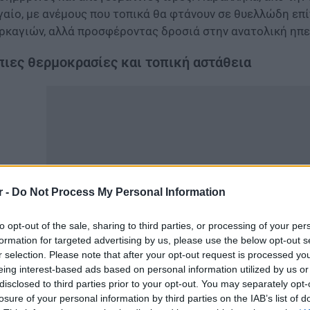
γαίο, με ανέμους που τοπικά θα φτάνουν σε θυελλώδη επ
ρκαγιών, αλλά προσφέροντας δροσιά στην ανατολική ηπε
ιες θερμοκρασίες και τοπική αστάθεια
r -
Do Not Process My Personal Information
to opt-out of the sale, sharing to third parties, or processing of your per
formation for targeted advertising by us, please use the below opt-out s
r selection. Please note that after your opt-out request is processed y
eing interest-based ads based on personal information utilized by us or
καιρός στην Ελλάδα θα παραμείνει ήπιος, με ηλιοφάνεια κ
disclosed to third parties prior to your opt-out. You may separately opt-
ντρικά και τα βόρεια. Την Τρίτη 16 Ιουνίου η αστάθεια θ
losure of your personal information by third parties on the IAB’s list of