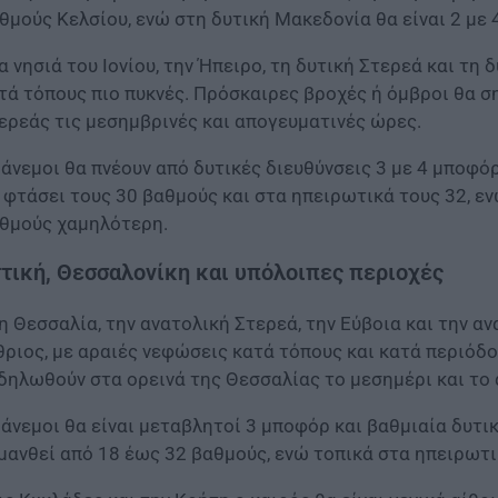
θμούς Κελσίου, ενώ στη δυτική Μακεδονία θα είναι 2 με
α νησιά του Ιονίου, την Ήπειρο, τη δυτική Στερεά και τ
τά τόπους πιο πυκνές. Πρόσκαιρες βροχές ή όμβροι θα σ
ερεάς τις μεσημβρινές και απογευματινές ώρες.
 άνεμοι θα πνέουν από δυτικές διευθύνσεις 3 με 4 μποφό
 φτάσει τους 30 βαθμούς και στα ηπειρωτικά τους 32, εν
θμούς χαμηλότερη.
τική, Θεσσαλονίκη και υπόλοιπες περιοχές
η Θεσσαλία, την ανατολική Στερεά, την Εύβοια και την α
θριος, με αραιές νεφώσεις κατά τόπους και κατά περιόδο
δηλωθούν στα ορεινά της Θεσσαλίας το μεσημέρι και το
 άνεμοι θα είναι μεταβλητοί 3 μποφόρ και βαθμιαία δυτ
μανθεί από 18 έως 32 βαθμούς, ενώ τοπικά στα ηπειρωτι