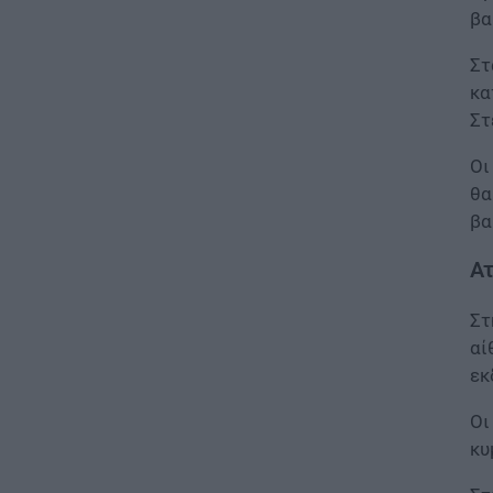
ΕΙΔΗΣΕΙΣ
βα
Ποιό είναι το «άγνωστο»
επίδομα που μπορούν να
Στ
λάβουν συνταξιούχοι
κα
08.08.2026 - 12:09
Στ
Οι
ΠΑΙΔΕΙΑ
Ποιά είναι η νέα σχολική αργία
θα
που καθιερώνεται
βα
08.08.2026 - 11:01
Ατ
ΕΙΔΗΣΕΙΣ
Συντάξεις: Ποιοί κερδίζουν
Στ
έως 20.000 ευρώ
αί
08.08.2026 - 10:00
εκ
Οι
ΕΙΔΗΣΕΙΣ
κυ
ΔΥΠΑ: Μέχρι πότε μπορείτε να
κάνετε αιτήσεις για τις ΠΕΠΑΣ
Μαθητείας – Οι ειδικότητες