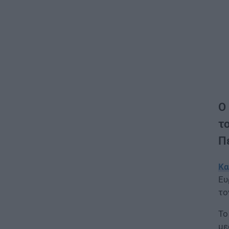
Ο
τ
Π
Κα
Ευ
το
Το
με