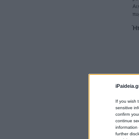
Αι
πυ
Ήπ
iPaideia.g
If you wish 
sensitive in
confirm you
continue se
Ο 
information 
κε
further disc