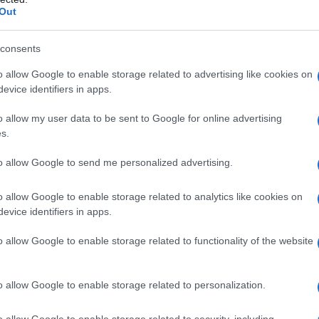
Out
consents
o allow Google to enable storage related to advertising like cookies on
evice identifiers in apps.
ν Πέμπτη, οι μπόρες και οι καταιγίδες θα εστιάζονται σ
o allow my user data to be sent to Google for online advertising
s.
ην Αττική, στην Εύβοια και στο βορειοανατολικό τμήμα 
to allow Google to send me personalized advertising.
ν ίδια ημέρα θα ενισχυθούν και τα μελτέμια στο Αιγαίο. 
νδέεται με αυξημένο κίνδυνο πυρκαγιών, ενώ παράλληλα
o allow Google to enable storage related to analytics like cookies on
νθηκών στην ανατολική ηπειρωτική Ελλάδα.
evice identifiers in apps.
μφωνα με τα προγνωστικά δεδομένα που παρουσιάζονται 
o allow Google to enable storage related to functionality of the website
ντέλα GFS, ECMWF και NEMS, η αστάθεια θα έχει κυρίως
o allow Google to enable storage related to personalization.
o allow Google to enable storage related to security, including