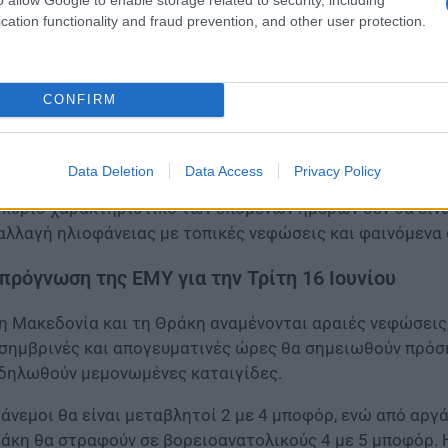
cation functionality and fraud prevention, and other user protection.
CONFIRM
Data Deletion
Data Access
Privacy Policy
 κύριο χαρακτηριστικό των επόμενων ημερών δεν θα είνα
αλλαγή ηλιοφάνειας με τοπικές νεφώσεις και φαινόμενα
πρόγνωση της ΕΜΥ για την Τρίτη 16 Ιουνίου
η Μακεδονία και τη Θράκη αναμένονται αραιές νεφώσεις, 
σημβρινές και απογευματινές ώρες θα σημειωθούν πρόσκ
δηλωθούν μεμονωμένες καταιγίδες.
 άνεμοι θα είναι μεταβλητοί 2 με 4 μποφόρ, ενώ από αργ
άκη θα στραφούν σε βορειοανατολικούς 4 με 5 μποφόρ. 