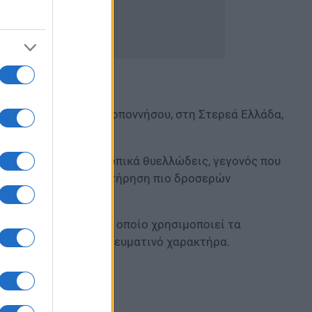
το εσωτερικό της Πελοποννήσου, στη Στερεά Ελλάδα,
της χώρας.
Οι άνεμοι θα πνέουν τοπικά θυελλώδεις, γεγονός που
 θα συμβάλει στη διατήρηση πιο δροσερών
μέσω του WINDY, το οποίο χρησιμοποιεί τα
 μεσημβρινό και απογευματινό χαρακτήρα.