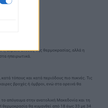
ι η ακραία άνοδος της θερμοκρασίας, αλλά η
 στα ηπειρωτικά.
κατά τόπους και κατά περιόδους πιο πυκνές. Τις
αιρες βροχές ή όμβροι, ενώ στα ορεινά θα
ά το απόγευμα στην ανατολική Μακεδονία και τη
Η θερμοκρασία θα κυμανθεί από 18 έως 33 με 34