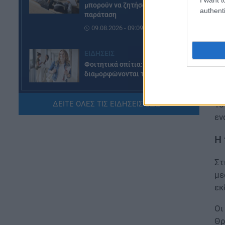
μπορούν να ζητήσουν
authenti
παράταση
09.08.2026 - 09:09
ΕΙΔΗΣΕΙΣ
Φοιτητικά σπίτια: Πώς
διαμορφώνονται τα ενοίκια
08.08.2026 - 20:07
ΔΕΙΤΕ ΟΛΕΣ ΤΙΣ ΕΙΔΗΣΕΙΣ ΕΔΩ »
Το
ΕΙΔΗΣΕΙΣ
εν
Συντάξεις Σεπτεμβρίου 2026:
Πότε θα γίνουν οι πληρωμές
Η 
08.08.2026 - 19:04
Στ
ΕΙΔΗΣΕΙΣ
με
Τι αλλάζει στις προσλήψεις: Η
εκ
νέα διαδικασία
08.08.2026 - 18:01
Οι
Θρ