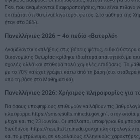
Εκεί που αναμένονται διαφοροποιήσεις, που είναι πιθανό ν
εκτιμάται ότι θα είναι λιγότεροι φέτος. Στο μάθημα της Χη
ήταν στο 38%).
Πανελλήνιες 2026 – 4ο πεδίο «Βατερλό»
Αναμένονται εκπλήξεις στις βάσεις φέτος, ειδικά ύστερα
Οικονομικής Θεωρίας κρίθηκε ιδιαίτερα απαιτητικό, με απ
σχολές αλλά και σταθερά πολύ χαμηλές επιδόσεις. Το μάθη
με το 70% να έχει γράψει κάτω από τη βάση (σ.σ. σταθερά
από τη βάση στα Μαθηματικά).
Πανελλήνιες 2026: Χρήσιμες πληροφορίες για 
Για όσους υποψηφίους επιθυμούν να λάβουν τις βαθμολογίε
πλατφόρμα https://smsresults.minedu.gov.gr/ , στην οποί
μέχρι και τις 23 Ιουνίου. Οι υπόλοιποι υποψήφιοι θα μπο
διεύθυνση: https://results.it.minedu.gov.gr πληκτρολογών
και το μητρώνυμο, σε κεφαλαίους ελληνικούς χαρακτήρες,