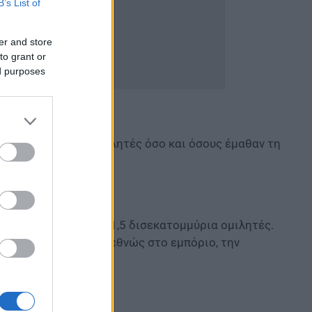
B’s List of
er and store
to grant or
ed purposes
ο τους φυσικούς ομιλητές όσο και όσους έμαθαν τη
μο, με περίπου 1,4–1,5 δισεκατομμύρια ομιλητές.
χρησιμοποιούνται διεθνώς στο εμπόριο, την