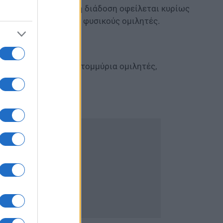
ια ομιλητές. Η μεγάλη διάδοση οφείλεται κυρίως
 τους περισσότερους φυσικούς ομιλητές.
θμεί περίπου 600 εκατομμύρια ομιλητές,
 γλώσσα.