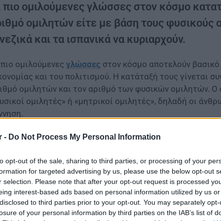
ι πιο ομιλούμενες γλώσσες στον κόσμο κατατ
ιθμό ομιλητών είτε με βάση τους φυσικούς ο
νεζικά και τα ισπανικά να κυριαρχούν.
 πιο ομιλούμενες
γλώσσες
στον κόσμο αποτελούν βασικό 
κονομίας και του πολιτισμού. Η κατάταξή τους γίνεται σ
ιθμό ομιλητών και τον αριθμό των φυσικών ομιλητών. Ο ό
υσικοί ομιλητές» ή «μητρικοί ομιλητές», δηλαδή οι άνθ
ννηση.
ρακάτω παρουσιάζονται οι γλώσσες με τους περισσότερ
r -
Do Not Process My Personal Information
είνες με τους περισσότερους φυσικούς ομιλητές.
to opt-out of the sale, sharing to third parties, or processing of your per
 πιο ομιλούμενες γλώσσες στον κόσμο (συνολικο
formation for targeted advertising by us, please use the below opt-out s
r selection. Please note that after your opt-out request is processed y
eing interest-based ads based on personal information utilized by us or
disclosed to third parties prior to your opt-out. You may separately opt-
losure of your personal information by third parties on the IAB’s list of