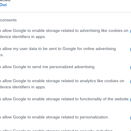
 μανδαρινικά κινεζικά έχουν πάνω από 1,1 δισεκατομμύρ
Out
ον πληθυσμό της Κίνας, ενώ αποτελούν και τη γλώσσα με
consents
ντι
o allow Google to enable storage related to advertising like cookies on
evice identifiers in apps.
γλώσσα χίντι χρησιμοποιείται ευρέως στην Ινδία και αρι
μπεριλαμβανομένων όσων τη χρησιμοποιούν ως δεύτερη
o allow my user data to be sent to Google for online advertising
s.
πανικά
to allow Google to send me personalized advertising.
o allow Google to enable storage related to analytics like cookies on
evice identifiers in apps.
o allow Google to enable storage related to functionality of the website
o allow Google to enable storage related to personalization.
o allow Google to enable storage related to security, including