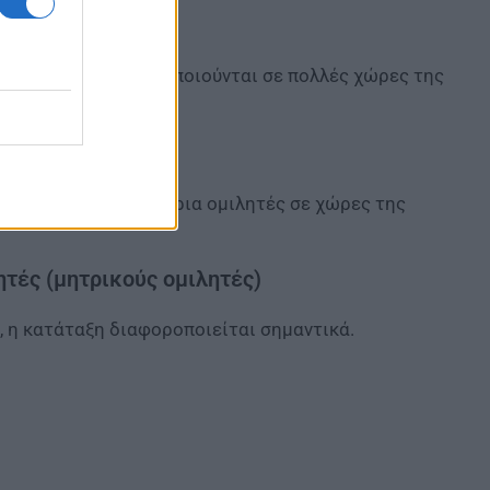
κοσμίως και χρησιμοποιούνται σε πολλές χώρες της
ερίπου 400 εκατομμύρια ομιλητές σε χώρες της
τές (μητρικούς ομιλητές)
 η κατάταξη διαφοροποιείται σημαντικά.