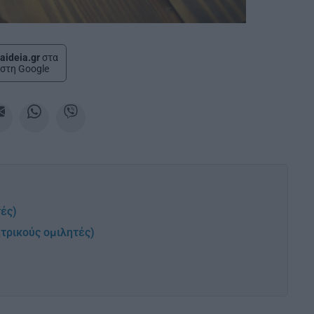
aideia.gr
στα
στη Google
τές)
τρικούς ομιλητές)