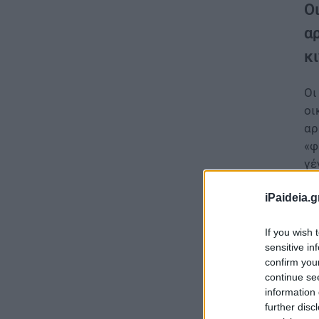
Ο
αρ
κι
Οι
οι
αρ
«φ
γέ
Πα
iPaideia.g
εκ
If you wish 
Οι
sensitive in
confirm you
continue se
information 
further disc