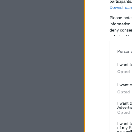
participants
Downstream 
Please note
information 
deny consent
in below Go
Persona
Η 
I want t
γλ
Opted 
Αγ
I want t
Opted 
Τ
Πα
I want 
Advertis
επ
Opted 
Κι
I want t
of my P
was col