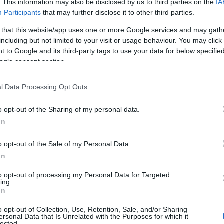
. This information may also be disclosed by us to third parties on the
IA
Participants
that may further disclose it to other third parties.
 that this website/app uses one or more Google services and may gath
including but not limited to your visit or usage behaviour. You may click 
 to Google and its third-party tags to use your data for below specifi
ogle consent section.
l Data Processing Opt Outs
κατάταξη με βάση τον συνολικό αριθμό περιλαμβάνει τόσ
o opt-out of the Sharing of my personal data.
ώσσα ως δεύτερη.
In
γλικά
o opt-out of the Sale of my Personal Data.
In
α
αγγλικά
θεωρούνται η πιο διαδεδομένη γλώσσα στον κόσ
ρότι δεν έχουν τους περισσότερους φυσικούς ομιλητές, 
to opt-out of processing my Personal Data for Targeted
ing.
ιστήμη, την τεχνολογία και την εκπαίδευση.
In
νεζικά (Μανδαρινικά)
o opt-out of Collection, Use, Retention, Sale, and/or Sharing
ersonal Data that Is Unrelated with the Purposes for which it
lected.