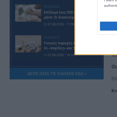
authenti
ΕΙΔΗΣΕΙΣ
Επίδομα έως 500 ευρώ τον
μήνα: Οι δικαιούχοι
Τ
Λα
07.08.2026 - 17:08
Αρ
ΕΙΔΗΣΕΙΣ
Γονικές παροχές και δωρεές:
Τα
Οι «παγίδες» και τα λάθη
Μέ
07.08.2026 - 16:19
Οι
ΠΑΙΔΕΙΑ
ΔΕΙΤΕ ΟΛΕΣ ΤΙΣ ΕΙΔΗΣΕΙΣ ΕΔΩ »
ΝΕΟ φοιτητικό επίδομα: Για
Ότ
ποιούς φοιτητές
07.08.2026 - 15:54
Κι
ΠΑΙΔΕΙΑ
Τεχνητή Νοημοσύνη στα
σχολεία: Οι νέοι κανόνες για
μαθητές και εκπαιδευτικούς –