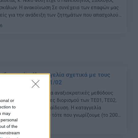
ιδείας κ. Νίκο Φίλη είχε ο Πανελλήνιος Σύλλογος
κάλων. Η ανακοίνωση Σε συνέχεια των επαφών μας
είς για την ανάδειξη των ζητημάτων που απασχολούν
 καθώς και την επιτακτική ανάγκη για συνέχιση των
16
τηθήκαμε διαδικτυακά με τον τομεαρχη […]
αιδευτικών: Καταγγελία σχετικά με τους
ν ΤΕ01/02 και ΔΕ01/02
ευτικών: Καταγγελία για αναξιοκρατικές μεθόδους
ά με τους νέους πίνακες διορισμού των ΤΕ01, ΤΕ02,
sonal or
ection to
ην Δευτεροβάθμια Εκπαίδευση. Η καταγγελία
ou may
ην αρχή λέμε πως από τότε που γνωρίζουμε (το 2003
 personal
αν πάντα ξεχωριστά οι πίνακες αναπληρωτών
32
out of the
ρωτοβάθμιας Εκπαίδευσης και Δευτεροβάθμιας
 downstream
ς πίνακες ΜΕ προϋπηρεσία και αυτούς […]