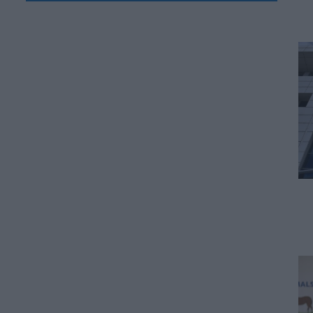
06.08.2026 - 14:46
ΠΑΙΔΕΙΑ
ΑΣΕΠ: Το χρονοδιάγραμμα για
πίνακες, διορισμούς και
προσλήψεις αναπληρωτών
06.08.2026 - 14:26
ΠΑΙΔΕΙΑ
Διορισμοί εκπαιδευτικών –
ΟΠΣΥΔ: Αυτά πρέπει να
προσέξετε πριν δηλώσετε
περιοχές
06.08.2026 - 13:52
ΕΙΔΗΣΕΙΣ
Φωτοβολταϊκά στο μπαλκόνι:
Πώς μπορείτε να μειώσετε τον
λογαριασμό ρεύματος