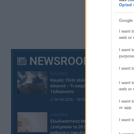
Opted 
Google 
I want t
web or d
I want t
purpose
NEWSROOM
I want 
ΕΙΔΗΣΕΙΣ
Καιρός: Πότε αλλάζει το
I want t
σκηνικό – Τι καιρό θα κάνει τον
web or d
15Αύγουστο
06.08.2026 - 18:02
I want t
or app.
ΕΙΔΗΣΕΙΣ
I want t
Εξωδικαστικός Μηχανισμός:
Ξεπέρασαν τα 20 δισ. ευρώ οι
ρυθμίσεις οφειλών
I want t