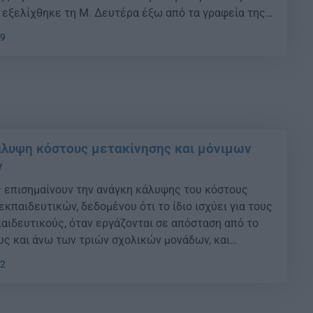
 εξελίχθηκε τη Μ. Δευτέρα έξω από τα γραφεία της
Β’ Αθηνών. Συγκεκριμένα, τα αιτήματα των σχολικών
29
γίνει μονιμοποίηση στους Νεοδιόριστους […]
άλυψη κόστους μετακίνησης και μόνιμων
ν
 επισημαίνουν την ανάγκη κάλυψης του κόστους
κπαιδευτικών, δεδομένου ότι το ίδιο ισχύει για τους
ιδευτικούς, όταν εργάζονται σε απόσταση από το
υς και άνω των τριών σχολικών μονάδων, και
σης. Αριθμός: 2350 Τύπος: Αναφορές Συνοδος /
22
νοδος ΙΗ΄ ΠΕΡΙΟΔΟΣ (ΠΡΟΕΔΡΕΥΟΜΕΝΗΣ
Σ ΔΗΜΟΚΡΑΤΙΑΣ) Θέμα: με […]