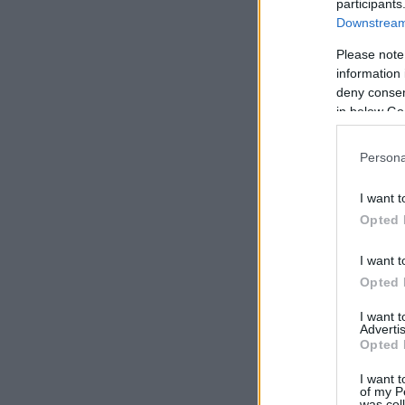
participants
Downstream 
Please note
information 
deny consent
in below Go
Persona
I want t
Opted 
I want t
Opted 
I want 
Advertis
Opted 
I want t
of my P
was col