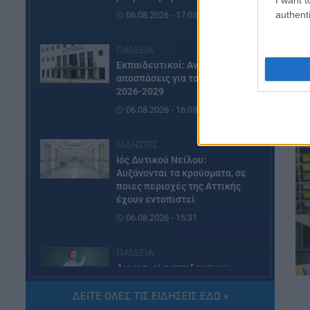
authenti
06.08.2026 - 17:03
ΠΑΙΔΕΙΑ
Εκπαιδευτικοί: Ανακλήθηκαν
αποσπάσεις για τα σχολικά έτη
2026-2029
06.08.2026 - 16:03
ΕΙΔΗΣΕΙΣ
Ιός Δυτικού Νείλου:
Αυξάνονται τα κρούσματα, σε
ποιες περιοχές της Αττικής
έχουν εντοπιστεί
06.08.2026 - 15:31
ΠΑΙΔΕΙΑ
Διορισμοί εκπαιδευτικών
2026: Δείτε μέχρι ποια σειρά
ΑΣΕΠ έγιναν οι περσινοί
ΔΕΙΤΕ ΟΛΕΣ ΤΙΣ ΕΙΔΗΣΕΙΣ ΕΔΩ »
διορισμοί ΠΕ70