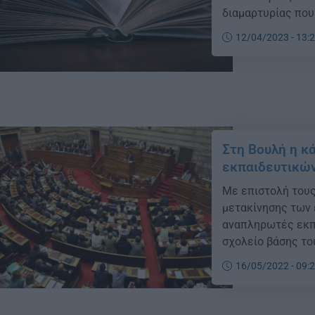
διαμαρτυρίας που
Διεύθυνσης Π.Ε. 
12/04/2023 - 13:
μονάδων ήταν να 
Στη Βουλή η κ
εκπαιδευτικώ
Με επιστολή τους
μετακίνησης των ε
αναπληρωτές εκπα
σχολείο βάσης το
αιτούνται απάντη
16/05/2022 - 09:
Περίοδος: Γ’ Σύ
ΚΟΙΝΟΒΟΥΛΕΥΤΙΚΗ