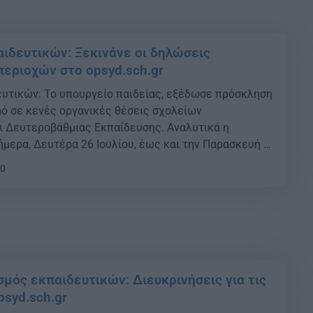
αιδευτικών: Ξεκινάνε οι δηλώσεις
εριοχών στο opsyd.sch.gr
ευτικών: Το υπουργείο παιδείας, εξέδωσε πρόσκληση
σμό σε κενές οργανικές θέσεις σχολείων
 Δευτεροβάθμιας Εκπαίδευσης. Αναλυτικά η
μερα, Δευτέρα 26 Ιουλίου, έως και την Παρασκευή 30
λούνται να υποβάλουν αίτηση-δήλωση προτιμήσεων
40
ν σχολείων για μόνιμο διορισμό οι εγγεγραμμένοι
ούς πίνακες κατάταξης με σειρά προτεραιότητας
σμός εκπαιδευτικών: Διευκρινήσεις για τις
psyd.sch.gr