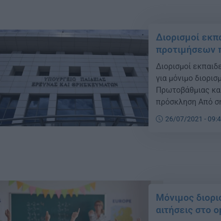
Διορισμοί εκπ
προτιμήσεων π
Διορισμοί εκπαιδ
για μόνιμο διορι
Πρωτοβάθμιας και
πρόσκληση Από σή
Ιουλίου 2021, κα
26/07/2021 - 09:
περιοχών/μουσικώ
στους: (α) τελικ
υποψήφιων […]
Μόνιμος διορι
αιτήσεις στο o