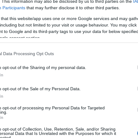
. This information may also be disclosed by us to third parties on the
IA
Participants
that may further disclose it to other third parties.
 that this website/app uses one or more Google services and may gath
including but not limited to your visit or usage behaviour. You may click 
 to Google and its third-party tags to use your data for below specifi
Μόνιμοι διορι
ogle consent section.
εκπαιδευτικών
l Data Processing Opt Outs
Μόνιμοι διορισμο
διορισμό σε κενέ
o opt-out of the Sharing of my personal data.
Εκπαίδευσης, ΤΕ01
In
πρόσκληση Καλού
Δευτεροβάθμιας Ε
14/11/2021 - 11:
o opt-out of the Sale of my Personal Data.
ΤΕ01.19, ΤΕ02.01,
In
ειδικοτήτων ΔΕ02.
τελικούς αξιολογι
to opt-out of processing my Personal Data for Targeted
ing.
In
o opt-out of Collection, Use, Retention, Sale, and/or Sharing
ersonal Data that Is Unrelated with the Purposes for which it
ΝΕΕΣ προσλήψε
lected.