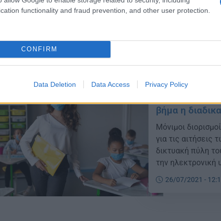
Εκπαίδευσης Βορε
cation functionality and fraud prevention, and other user protection.
προκειμένου να 
31/08/2021 - 22:
(ΣΕΠ), για το σχο
Θρησκευμάτων κ α
Δευτεροβάθμιας Ε
CONFIRM
Data Deletion
Data Access
Privacy Policy
Μόνιμοι διορι
βήμα η διαδικα
Μόνιμοι διορισμο
για τις αιτήσεις
δικτυακή πύλη το
την ηλεκτρονική 
Πρωτοβάθμιας κα
26/07/2021 - 12:
Επικράτεια. Το σ
https://opsyd.sch.