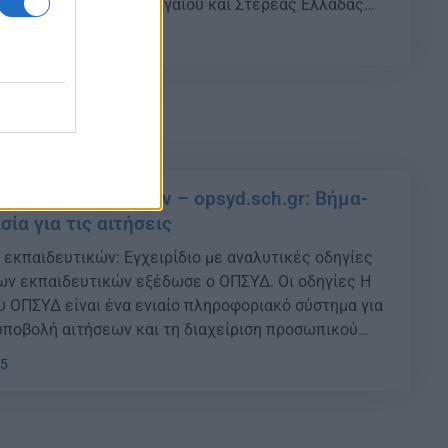
ίου Αιγαίου, Νοτίου Αιγαίου και Στερεάς Ελλάδας
οριστούν ως Συντονιστές Εκπαίδευσης Προσφύγων
15
λικό έτος 2021-2022. Το Υπουργείο Παιδείας και
 λ ε ί τους εκπαιδευτικούς Πρωτοβάθμιας και
κπαίδευσης, οι […]
σμοί εκπαιδευτικών – opsyd.sch.gr: Βήμα-
σία για τις αιτήσεις
ί εκπαιδευτικών: Εγχειρίδιο με αναλυτικές οδηγίες
 των εκπαιδευτικών εξέδωσε ο ΟΠΣΥΔ. Οι οδηγίες Η
υ ΟΠΣΥΔ είναι ένα ενιαίο πληροφοριακό σύστημα για
υποβολή αιτήσεων και τη διαχείριση προσωπικού
ι Δευτεροβάθμιας Εκπαίδευσης στην Ελληνική
15
ύστημα ΟΠΣΥΔ προσπελαύνεται στη διεύθυνση
gr/. Το παρόν εγχειρίδιο περιγράφει τη […]