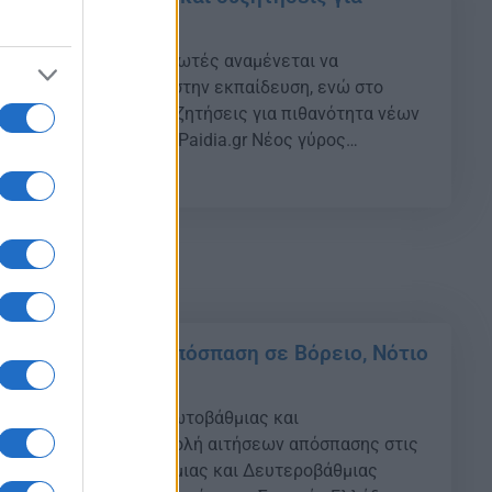
ισμούς
πιπλέον 3.000 αναπληρωτές αναμένεται να
να καλύψουν τα κενά στην εκπαίδευση, ενώ στο
ας έντονες είναι οι συζητήσεις για πιθανότητα νέων
. Ελπίδα Οικονομίδη-iPaidia.gr Νέος γύρος
ληρωτών αναμένεται να ανακοινωθεί από το
32
ας, ακόμα και σήμερα, με 3.000 προσλήψεις που είχε
τική ηγεσία πριν μερικές μέρες. […]
αιδευτικών για απόσπαση σε Βόρειο, Νότιο
ερεά Ελλάδα
ων εκπαιδευτικών Πρωτοβάθμιας και
Εκπαίδευσης για υποβολή αιτήσεων απόσπασης στις
ιευθύνσεις Πρωτοβάθμιας και Δευτεροβάθμιας