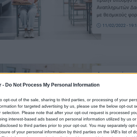
πρώην υπουργό πα
Αναπληρωτών Δασ
με θεσμικούς φορ
τους αναπληρωτές
11/02/2022 - 19:
διορισμών, συναν
Διορισμοί εκπ
διορισμούς τω
r -
Do Not Process My Personal Information
Διορισμοί εκπαιδ
κατάταξης σχετικ
to opt-out of the sale, sharing to third parties, or processing of your per
formation for targeted advertising by us, please use the below opt-out s
ΔΕ01 και ΔΕ02 στ
r selection. Please note that after your opt-out request is processed y
Ξεκινώντας από τ
eing interest-based ads based on personal information utilized by us or
συγκεκριμένα) ήτ
22/11/2021 - 17:
disclosed to third parties prior to your opt-out. You may separately opt-
εκπαιδευτικών Π
losure of your personal information by third parties on the IAB’s list of
Εκπαίδευσης στου