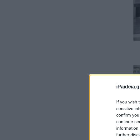
iPaideia.g
If you wish 
sensitive in
confirm you
continue se
information 
further disc