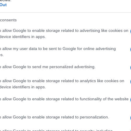
Out
μόνιμους διορ
Εκπαιδευτικοί: Ε
consents
προσληφθούν για 
Υπουργείο Παιδεί
o allow Google to enable storage related to advertising like cookies on
evice identifiers in apps.
μόνιμων διορισμών
προσλήψεων αναπ
09/11/2021 - 11:
o allow my user data to be sent to Google for online advertising
Υπουργείο Παιδεί
s.
εξαγγείλει η πολι
to allow Google to send me personalized advertising.
o allow Google to enable storage related to analytics like cookies on
evice identifiers in apps.
Πρόσκληση εκπ
o allow Google to enable storage related to functionality of the website
Αιγαίο και Στ
Πρόσκληση μόνιμ
o allow Google to enable storage related to personalization.
Δευτεροβάθμιας 
Περιφερειακές Δ
o allow Google to enable storage related to security, including