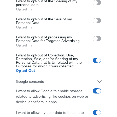
not limited to your visit or usage behaviour. You may click to
I want to opt-out of the Sharing of my
personal data.
grant or deny consent to Google and its third-party tags to
Opted In
use your data for below specified purposes in below Google
consent section.
I want to opt-out of the Sale of my
Εκπαιδευτικοί: Οι μεγάλες
Personal Data.
ανάγκες της εκπαίδευσης
Opted In
παραμένουν, παρά τις
προσλήψεις
I want to opt-out of processing my
Personal Data for Targeted Advertising.
29/08/2022 - 18:40
Opted In
I want to opt-out of Collection, Use,
Retention, Sale, and/or Sharing of my
Personal Data that Is Unrelated with the
Εκπαιδευτικοί: Επιστολή
Purposes for which it was collected.
Διαμαρτυρίας κατά των πινάκων
Opted Out
διορισμού 2ΓΔ/2020 και 5ΕΑ/2022
Google consents
08/08/2022 - 15:33
I want to allow Google to enable storage
related to advertising like cookies on web or
device identifiers in apps.
Ένωση Γεωγράφων Ελλάδας:
Κενά Διορισμού ΠΕ 04.05 Γενικής
I want to allow my user data to be sent to
και Ειδικής Αγωγής