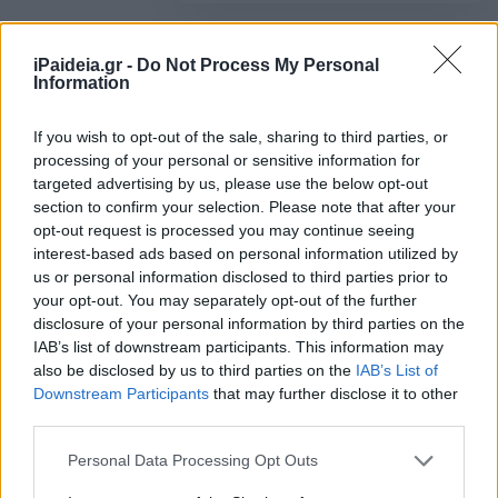
iPaideia.gr -
Do Not Process My Personal
Σχολεία: Πόσες προσλήψεις
Information
αναπληρωτών θα γίνουν φέτος
27/04/2023 - 11:36
If you wish to opt-out of the sale, sharing to third parties, or
processing of your personal or sensitive information for
targeted advertising by us, please use the below opt-out
section to confirm your selection. Please note that after your
Διορισμοί εκπαιδευτικών:
opt-out request is processed you may continue seeing
Κραυγή αγωνίας για τα
interest-based ads based on personal information utilized by
εκατοντάδες κενά – Σε ποιά
us or personal information disclosed to third parties prior to
ειδικότητα
your opt-out. You may separately opt-out of the further
disclosure of your personal information by third parties on the
19/04/2023 - 10:49
IAB’s list of downstream participants. This information may
also be disclosed by us to third parties on the
IAB’s List of
Downstream Participants
that may further disclose it to other
third parties.
Σχολεία – Υπουργείο Παιδείας: Τι
αναφέρει ΝΕΑ εγκύκλιος για τη
Please note that this website/app uses one or more Google
Personal Data Processing Opt Outs
σύσταση νέων οργανικών θέσεων
services and may gather and store information including but
26/01/2023 - 10:33