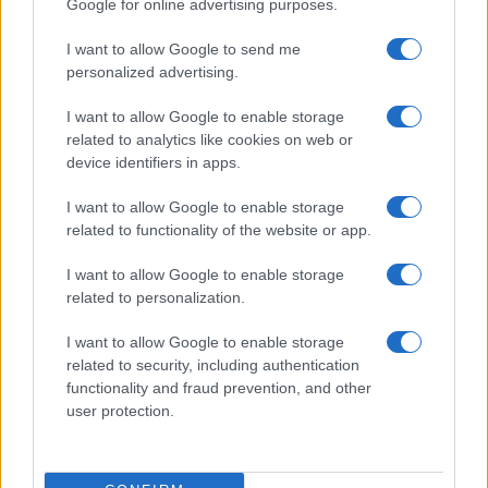
Google for online advertising purposes.
31/07/2022 - 22:15
I want to allow Google to send me
personalized advertising.
ΠΕΑΔ: Τον Σεπτέμβριο η σύσταση
I want to allow Google to enable storage
νέων οργανικών κενών θέσεων
related to analytics like cookies on web or
στο σύνολο της δευτεροβάθμιας
device identifiers in apps.
16/07/2022 - 17:33
I want to allow Google to enable storage
related to functionality of the website or app.
Διορισμοί εκπαιδευτικών –
I want to allow Google to enable storage
ΠΕΑΔ: Πότε ξεκινούν οι
related to personalization.
διεργασίες για την σύσταση νέων
οργανικών κενών
I want to allow Google to enable storage
12/07/2022 - 10:24
related to security, including authentication
functionality and fraud prevention, and other
user protection.
Νεοδιόριστοι εκπαιδευτικοί: Το
Υπουργείο ανακοινώνει