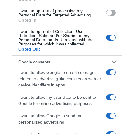
ΙΚΥ: 10 υποτροφίες για
I want to opt-out of processing my
Personal Data for Targeted Advertising.
μεταπτυχιακές σπουδές στο
Opted In
εξωτερικό
11/06/2022 - 10:37
I want to opt-out of Collection, Use,
Retention, Sale, and/or Sharing of my
Personal Data that Is Unrelated with the
Purposes for which it was collected.
Opted Out
IKY – Πανεπιστήμια: Ποιοί
φοιτητές δικαιούνται μέχρι και
Google consents
6.000 ευρώ
I want to allow Google to enable storage
14/04/2022 - 09:40
related to advertising like cookies on web or
device identifiers in apps.
I want to allow my user data to be sent to
IKY: Ευρωπαϊκό Βραβείο
Google for online advertising purposes.
Καινοτόμου Διδασκαλίας 2022
24/03/2022 - 15:33
I want to allow Google to send me
personalized advertising.