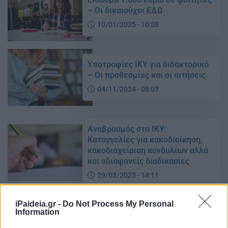
– Οι δικαιούχοι ΕΔΩ
10/01/2025 - 10:58
Υποτροφίες ΙΚΥ για διδακτορικό
– Οι προθεσμίες και οι αιτήσεις
04/11/2024 - 08:03
Αναβρασμός στο ΙΚΥ:
Καταγγελίες για κακοδιοίκηση,
κακοδιαχείριση κονδυλίων αλλά
και αδιαφανείς διαδικασίες
29/03/2023 - 14:11
iPaideia.gr -
Do Not Process My Personal
Information
Αναβρασμός στο ΙΚΥ:
Παραιτήθηκε η διευθύντρια –