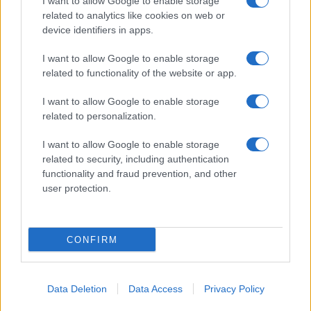
I want to allow Google to enable storage
ΊΚΥ: 500 υποτροφίες για
related to analytics like cookies on web or
διδακτορικές σπουδές
device identifiers in apps.
15/03/2022 - 22:15
I want to allow Google to enable storage
related to functionality of the website or app.
Φοιτητικό επίδομα ΙΚΥ: Παράταση
I want to allow Google to enable storage
για το επίδομα 500 ευρώ σε
related to personalization.
φοιτητές
22/02/2022 - 04:04
I want to allow Google to enable storage
related to security, including authentication
functionality and fraud prevention, and other
user protection.
Φοιτητικό επίδομα ΙΚΥ:
Τελευταία ευκαιρία για το
επίδομα 500 ευρώ σε φοιτητές
CONFIRM
21/02/2022 - 12:57
Data Deletion
Data Access
Privacy Policy
Επίδομα 500 ευρώ: Λήγουν οι