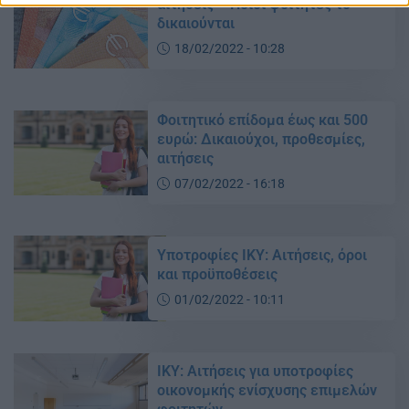
αιτήσεις – Ποιοί φοιτητές το
δικαιούνται
18/02/2022 - 10:28
Φοιτητικό επίδομα έως και 500
ευρώ: Δικαιούχοι, προθεσμίες,
αιτήσεις
07/02/2022 - 16:18
Υποτροφίες ΙΚΥ: Αιτήσεις, όροι
και προϋποθέσεις
01/02/2022 - 10:11
ΙΚΥ: Αιτήσεις για υποτροφίες
οικονομκής ενίσχυσης επιμελών