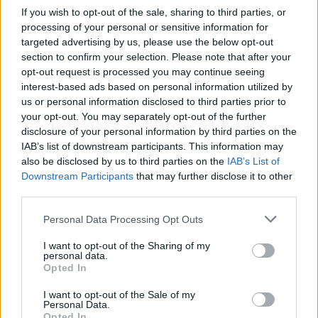
Καταγγέλλει «κακοδιοίκηση»
If you wish to opt-out of the sale, sharing to third parties, or
processing of your personal or sensitive information for
27/03/2023 - 14:23
targeted advertising by us, please use the below opt-out
section to confirm your selection. Please note that after your
opt-out request is processed you may continue seeing
Υποτροφίες ΙΚΥ για φοιτητές:
interest-based ads based on personal information utilized by
Μέχρι πότε γίνονται αιτήσεις –
us or personal information disclosed to third parties prior to
Πόσοι δικαιούχοι θα
your opt-out. You may separately opt-out of the further
επωφεληθούν
disclosure of your personal information by third parties on the
IAB’s list of downstream participants. This information may
28/11/2022 - 13:39
also be disclosed by us to third parties on the
IAB’s List of
Downstream Participants
that may further disclose it to other
third parties.
ΙΚΥ: Πρόγραμμα Υποτροφιών για
Please note that this website/app uses one or more Google
Personal Data Processing Opt Outs
την ανάπτυξη συνεργασιών
services and may gather and store information including but
μεταξύ μελών ΔΕΠ ελληνικών
not limited to your visit or usage behaviour. You may click to
I want to opt-out of the Sharing of my
ΑΕΙ και εκπαιδευτικών
personal data.
grant or deny consent to Google and its third-party tags to
ιδρυμάτων στο εξωτερικό
Opted In
use your data for below specified purposes in below Google
05/08/2022 - 18:40
consent section.
I want to opt-out of the Sale of my
Personal Data.
Opted In