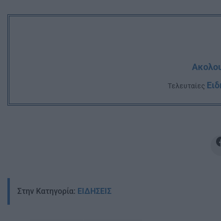
Ακολου
Ειδ
Tελευταίες
Στην Κατηγορία:
ΕΙΔΗΣΕΙΣ