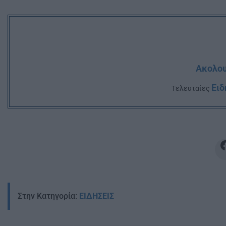
Ακολου
Ειδ
Tελευταίες
Στην Κατηγορία:
ΕΙΔΗΣΕΙΣ