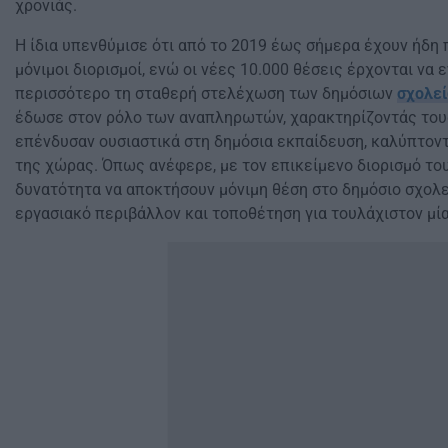
χρονιάς.
Η ίδια υπενθύμισε ότι από το 2019 έως σήμερα έχουν ήδη
μόνιμοι διορισμοί, ενώ οι νέες 10.000 θέσεις έρχονται να
περισσότερο τη σταθερή στελέχωση των δημόσιων
σχολε
έδωσε στον ρόλο των αναπληρωτών, χαρακτηρίζοντάς το
επένδυσαν ουσιαστικά στη δημόσια εκπαίδευση, καλύπτον
της χώρας. Όπως ανέφερε, με τον επικείμενο διορισμό του
δυνατότητα να αποκτήσουν μόνιμη θέση στο δημόσιο σχολε
εργασιακό περιβάλλον και τοποθέτηση για τουλάχιστον μία