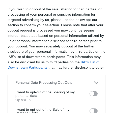
Επιπλέον, στο άρθρο 85 προβλέπεται η σύσταση 1.555 οργ
If you wish to opt-out of the sale, sharing to third parties, or
και ΕΒΠ που υπηρετούν σε σχολικές μονάδες Ειδικής Αγω
processing of your personal or sensitive information for
Δευτεροβάθμιας Εκπαίδευσης.
targeted advertising by us, please use the below opt-out
section to confirm your selection. Please note that after your
Μέχρι την έναρξη της νέας σχολικής χρονιάς, αναμένεται 
opt-out request is processed you may continue seeing
απαραίτητες νέες οργανικές θέσεις που θα αντιστοιχούν 
interest-based ads based on personal information utilized by
εκπαιδευτικών, ώστε να καταστεί δυνατή η ολοκλήρωση τη
us or personal information disclosed to third parties prior to
οριστική τοποθέτηση των διορισθέντων σε σχολικές μονά
your opt-out. You may separately opt-out of the further
disclosure of your personal information by third parties on the
Διαβάστε επίσης
Εκπαιδευτικά κενά στα σχολεία: Χιλιάδε
IAB’s list of downstream participants. This information may
λόγω ελλείψεων σε προσωπικό
also be disclosed by us to third parties on the
IAB’s List of
Downstream Participants
that may further disclose it to other
third parties.
Please note that this website/app uses one or more Google
Personal Data Processing Opt Outs
services and may gather and store information including but
not limited to your visit or usage behaviour. You may click to
I want to opt-out of the Sharing of my
personal data.
grant or deny consent to Google and its third-party tags to
Opted In
use your data for below specified purposes in below Google
consent section.
I want to opt-out of the Sale of my
Personal Data.