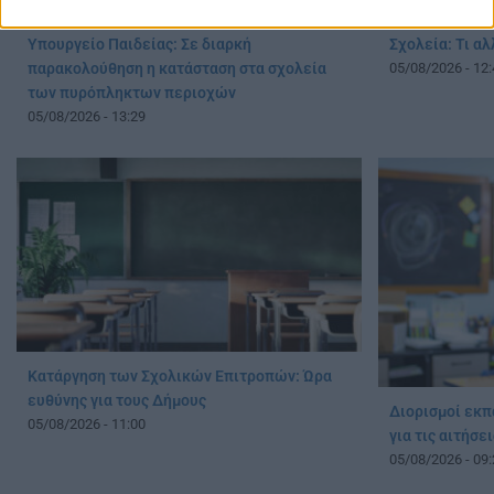
Υπουργείο Παιδείας: Σε διαρκή
Σχολεία: Τι α
παρακολούθηση η κατάσταση στα σχολεία
05/08/2026 - 12:
των πυρόπληκτων περιοχών
05/08/2026 - 13:29
Κατάργηση των Σχολικών Επιτροπών: Ώρα
ευθύνης για τους Δήμους
Διορισμοί εκπ
05/08/2026 - 11:00
για τις αιτήσε
05/08/2026 - 09: