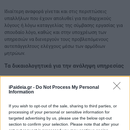
Ιδιαίτερη αναφορά γίνεται και στις περιπτώσεις
υπαλλήλων που έχουν απολυθεί για πειθαρχικούς
λόγους ή λόγω καταγγελίας της σύμβασης εργασίας για
σπουδαίο λόγο, καθώς και στην υποχρέωση των
υπηρεσιών να διενεργούν τους προβλεπόμενους
αυτεπάγγελτους ελέγχους μέσω των αρμόδιων
μητρώων.
Τα δικαιολογητικά για την ανάληψη υπηρεσίας
Η εγκύκλιος υπενθυμίζει τα δικαιολογητικά που πρέπει
να προσκομίζονται κατά την ανάληψη υπηρεσίας από
iPaideia.gr -
Do Not Process My Personal
Information
τους αναπληρωτές εκπαιδευτικούς και τα μέλη ΕΕΠ-
ΕΒΠ. Μεταξύ αυτών περιλαμβάνονται τα δικαιολογητικά
των τυπικών προσόντων, γνωματεύσεις παθολόγου ή
If you wish to opt-out of the sale, sharing to third parties, or
processing of your personal or sensitive information for
γενικού ιατρού και ψυχιάτρου, καθώς και οι
targeted advertising by us, please use the below opt-out
προβλεπόμενες υπεύθυνες δηλώσεις για την απουσία
section to confirm your selection. Please note that after your
κωλυμάτων και την πλήρωση των νόμιμων