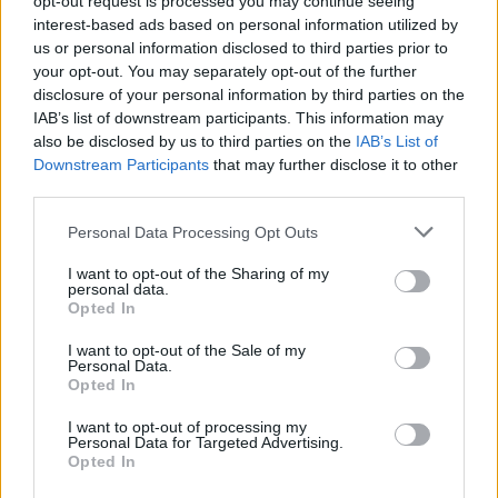
opt-out request is processed you may continue seeing
προϋποθέσεων.
interest-based ads based on personal information utilized by
us or personal information disclosed to third parties prior to
your opt-out. You may separately opt-out of the further
disclosure of your personal information by third parties on the
IAB’s list of downstream participants. This information may
also be disclosed by us to third parties on the
IAB’s List of
Downstream Participants
that may further disclose it to other
third parties.
Please note that this website/app uses one or more Google
Personal Data Processing Opt Outs
services and may gather and store information including but
not limited to your visit or usage behaviour. You may click to
I want to opt-out of the Sharing of my
personal data.
grant or deny consent to Google and its third-party tags to
Opted In
use your data for below specified purposes in below Google
consent section.
I want to opt-out of the Sale of my
Personal Data.
Opted In
I want to opt-out of processing my
Personal Data for Targeted Advertising.
Opted In