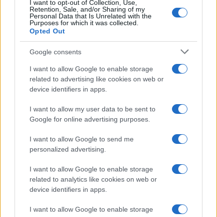
I want to opt-out of Collection, Use,
Retention, Sale, and/or Sharing of my
Personal Data that Is Unrelated with the
Purposes for which it was collected.
Opted Out
Google consents
I want to allow Google to enable storage
related to advertising like cookies on web or
device identifiers in apps.
Παράλληλα, επισημαίνεται ότι οι Διευθύνσεις
I want to allow my user data to be sent to
Εκπαίδευσης οφείλουν να αναζητούν αυτεπάγγελτα,
Google for online advertising purposes.
μεταξύ άλλων, το αντίγραφο ποινικού μητρώου, τα
I want to allow Google to send me
στοιχεία του Μητρώου Απογραφής του Ελληνικού
personalized advertising.
Δημοσίου και, όπου απαιτείται, το πιστοποιητικό
στρατολογικής κατάστασης. Εφόσον δεν έχουν
I want to allow Google to enable storage
υποβληθεί όλα τα απαιτούμενα δικαιολογητικά, δεν
related to analytics like cookies on web or
πρέπει να εκδίδεται πράξη ανάληψης υπηρεσίας.
device identifiers in apps.
Οδηγίες για τις συμβάσεις και τους ελέγχους
I want to allow Google to enable storage