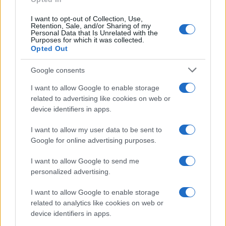
I want to opt-out of Collection, Use,
Retention, Sale, and/or Sharing of my
Personal Data that Is Unrelated with the
Purposes for which it was collected.
Opted Out
Google consents
I want to allow Google to enable storage
related to advertising like cookies on web or
device identifiers in apps.
I want to allow my user data to be sent to
Google for online advertising purposes.
I want to allow Google to send me
personalized advertising.
I want to allow Google to enable storage
related to analytics like cookies on web or
Ακολουθείστε το iPaideia.gr στο Google News
device identifiers in apps.
Ειδήσεις
Tελευταίες
για την Παιδεία και την εργασία