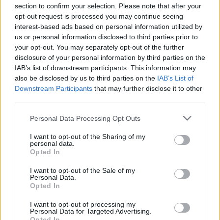
section to confirm your selection. Please note that after your
opt-out request is processed you may continue seeing
interest-based ads based on personal information utilized by
Αντίθετα, οφειλές που αφορούν χρονικές περιόδους
us or personal information disclosed to third parties prior to
από 1η Ιανουαρίου 2024 και μετά δεν μπορούν να
your opt-out. You may separately opt-out of the further
ενταχθούν στη νέα ρύθμιση και θα πρέπει είτε να
disclosure of your personal information by third parties on the
εξοφληθούν είτε να ρυθμιστούν μέσω της πάγιας
IAB’s list of downstream participants. This information may
ρύθμισης των 24 δόσεων.
also be disclosed by us to third parties on the
IAB’s List of
Downstream Participants
that may further disclose it to other
Οι ενδιαφερόμενοι μπορούν να υποβάλουν αίτηση
third parties.
αποκλειστικά μέσω των ηλεκτρονικών υπηρεσιών του
Please note that this website/app uses one or more Google
Κέντρου Είσπραξης Ασφαλιστικών Οφειλών (ΚΕΑΟ), με
Personal Data Processing Opt Outs
services and may gather and store information including but
καταληκτική ημερομηνία την 31η Δεκεμβρίου 2026.
not limited to your visit or usage behaviour. You may click to
I want to opt-out of the Sharing of my
personal data.
grant or deny consent to Google and its third-party tags to
Opted In
Το ελάχιστο ποσό της μηνιαίας δόσης ορίζεται στα 30
use your data for below specified purposes in below Google
consent section.
ευρώ, ενώ για όσους δεν πληρούν τις προϋποθέσεις
I want to opt-out of the Sale of my
Personal Data.
υπαγωγής, το ηλεκτρονικό σύστημα του ΚΕΑΟ θα
Opted In
εμφανίζει σχετικό ενημερωτικό μήνυμα, επισημαίνοντας
την ύπαρξη ενεργής ρύθμισης που δεν επιτρέπει την
I want to opt-out of processing my
Personal Data for Targeted Advertising.
ένταξη στο νέο σχήμα των 72 δόσεων.
Opted In