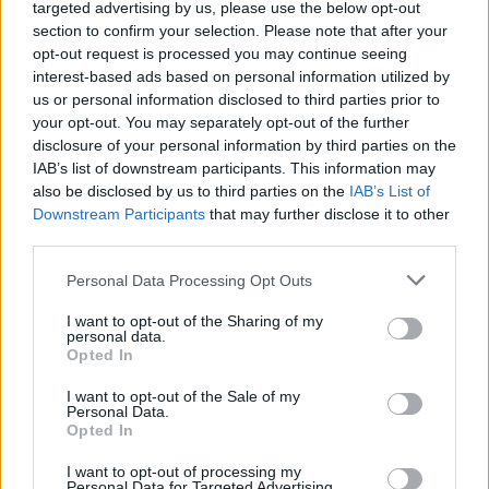
targeted advertising by us, please use the below opt-out
section to confirm your selection. Please note that after your
opt-out request is processed you may continue seeing
interest-based ads based on personal information utilized by
us or personal information disclosed to third parties prior to
your opt-out. You may separately opt-out of the further
disclosure of your personal information by third parties on the
IAB’s list of downstream participants. This information may
also be disclosed by us to third parties on the
IAB’s List of
Downstream Participants
that may further disclose it to other
third parties.
Please note that this website/app uses one or more Google
Εάν, για παράδειγμα, μια επιχείρηση εμφανίζει αυξημένη
Personal Data Processing Opt Outs
services and may gather and store information including but
προσέλευση πελατών αλλά δηλώνει μικρό αριθμό
not limited to your visit or usage behaviour. You may click to
I want to opt-out of the Sharing of my
εργαζομένων σε βάρδια, θα ενεργοποιείται αυτόματα
personal data.
grant or deny consent to Google and its third-party tags to
Opted In
ένδειξη κινδύνου τόσο για πιθανή φοροδιαφυγή όσο και
use your data for below specified purposes in below Google
για αδήλωτη ή υποδηλωμένη εργασία.
consent section.
I want to opt-out of the Sale of my
Personal Data.
Τα αποτελέσματα των ελέγχων
Opted In
I want to opt-out of processing my
Τα στοιχεία από την εφαρμογή του Ψηφιακού
Personal Data for Targeted Advertising.