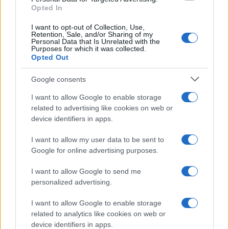
Πελατολογίου στον κλάδο του αυτοκινήτου δείχνουν,
Opted In
σύμφωνα με την ΑΑΔΕ, υψηλά ποσοστά
I want to opt-out of Collection, Use,
παραβατικότητας.
Retention, Sale, and/or Sharing of my
Personal Data that Is Unrelated with the
Purposes for which it was collected.
Κατά το 2025 πραγματοποιήθηκαν 949 στοχευμένοι
Opted Out
έλεγχοι, από τους οποίους οι 505 αποκάλυψαν
παραβάσεις, με ποσοστό 53,2%. Συνολικά καταγράφηκαν
Google consents
5.882 φορολογικές παραβάσεις, μεταξύ των οποίων
I want to allow Google to enable storage
περισσότερες από 1.000 περιπτώσεις μη διαβίβασης
related to advertising like cookies on web or
αποδείξεων στο myDATA και ισάριθμες παραβάσεις μη
device identifiers in apps.
έκδοσης ή ανακριβούς έκδοσης φορολογικών στοιχείων.
Παράλληλα, η αποκρυβείσα φορολογητέα ύλη ξεπέρασε
I want to allow my user data to be sent to
τις 100.000 ευρώ, ενώ επιβλήθηκαν και αναστολές
Google for online advertising purposes.
λειτουργίας επιχειρήσεων.
I want to allow Google to send me
personalized advertising.
I want to allow Google to enable storage
related to analytics like cookies on web or
device identifiers in apps.