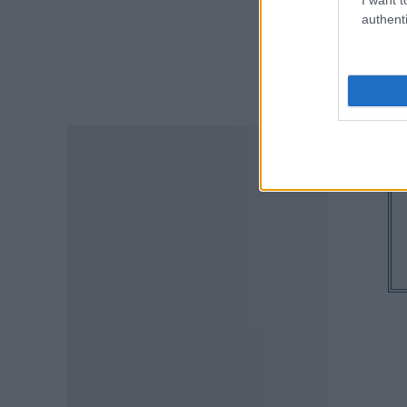
06.08.2026 - 18:02
authenti
ΕΙΔΗΣΕΙΣ
Εξωδικαστικός Μηχανισμός:
Ξεπέρασαν τα 20 δισ. ευρώ οι
ρυθμίσεις οφειλών
06.08.2026 - 17:03
ΠΑΙΔΕΙΑ
Εκπαιδευτικοί: Ανακλήθηκαν
αποσπάσεις για τα σχολικά έτη
2026-2029
06.08.2026 - 16:03
ΕΙΔΗΣΕΙΣ
Ιός Δυτικού Νείλου:
Αυξάνονται τα κρούσματα, σε
ποιες περιοχές της Αττικής
έχουν εντοπιστεί
06.08.2026 - 15:31