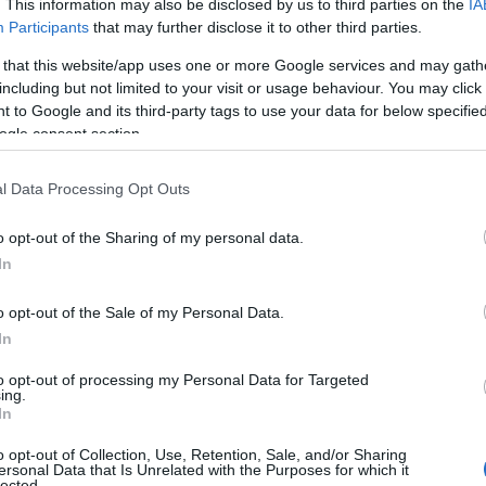
. This information may also be disclosed by us to third parties on the
IA
όμα μία φοιτήτρια νοσηλευτικής – φίλη της 20χρονης – 
Participants
that may further disclose it to other third parties.
καύματα ήταν τρίτου βαθμού και όχι πρώτου.
 that this website/app uses one or more Google services and may gath
ην επόμενη ημέρα παρατηρούσα ότι οι γιατροί και οι νο
including but not limited to your visit or usage behaviour. You may click 
 to Google and its third-party tags to use your data for below specifi
ησυχία. Κανείς όμως δεν μου έδινε ξεκάθαρες απαντήσεις
ogle consent section.
ησίασε μαζί με μια γνωστή μου φοιτήτρια νοσηλευτικής 
 υπόλοιποι. Μου είπε ότι, από την περιγραφή του περιστα
l Data Processing Opt Outs
ρακτηριστικά.
o opt-out of the Sharing of my personal data.
ν ίδια στιγμή, οι γιατροί δεν μπορούσαν να της δώσουν μ
In
ανερχόταν οι αισθήσεις της, καθώς στο σώμα της 20χρον
ς βελόνας. Η νεαρή φοιτήτρια τόνισε ότι βρέθηκε σε πο
o opt-out of the Sale of my Personal Data.
ετούς και αποβάλλοντας μόνο υγρά.
In
λιστα, κρίθηκε απαραίτητο να της χορηγηθούν οροί, αντ
to opt-out of processing my Personal Data for Targeted
χολόγο και δύο νευρολόγους.
ing.
In
o opt-out of Collection, Use, Retention, Sale, and/or Sharing
ersonal Data that Is Unrelated with the Purposes for which it
lected.