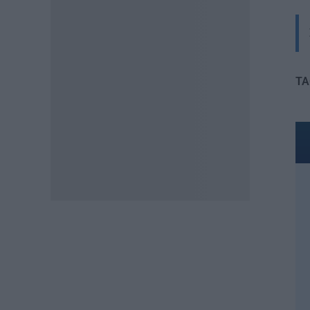
ΠΑΙΔΕΙΑ
Διορισμοί εκπαιδευτικών
2026: Δείτε μέχρι ποια σειρά
ΑΣΕΠ έγιναν οι περσινοί
TA
διορισμοί ΠΕ70
06.08.2026 - 14:46
ΠΑΙΔΕΙΑ
ΑΣΕΠ: Το χρονοδιάγραμμα για
πίνακες, διορισμούς και
προσλήψεις αναπληρωτών
06.08.2026 - 14:26
ΠΑΙΔΕΙΑ
Διορισμοί εκπαιδευτικών –
ΟΠΣΥΔ: Αυτά πρέπει να
προσέξετε πριν δηλώσετε
περιοχές
06.08.2026 - 13:52