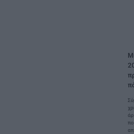
Μ
2
π
πό
Σύ
χρ
άρ
πο
απ