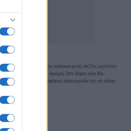
ουλειά σε νησί για την καλοκαιρινή σεζόν, ωστόσο
σει τα σχέδιά της. Ακόμα, δεν ξέρει εάν θα
τρια, καθώς όπως αναφέρει απαγορεύεται να κάνει
α περπατήσει.