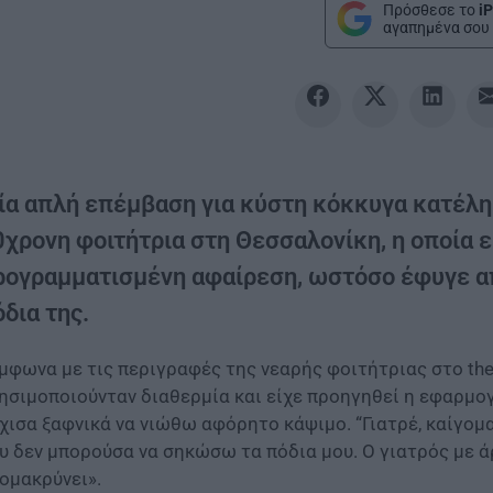
Πρόσθεσε το
iP
αγαπημένα σου 
ία απλή επέμβαση για κύστη κόκκυγα κατέληξε
0χρονη φοιτήτρια στη Θεσσαλονίκη, η οποία ε
ρογραμματισμένη αφαίρεση, ωστόσο έφυγε απ
δια της.
μφωνα με τις περιγραφές της νεαρής φοιτήτριας στο the
ησιμοποιούνταν διαθερμία και είχε προηγηθεί η εφαρμογ
χισα ξαφνικά να νιώθω αφόρητο κάψιμο. “Γιατρέ, καίγομα
υ δεν μπορούσα να σηκώσω τα πόδια μου. Ο γιατρός με ά
ομακρύνει».