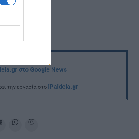
deia.gr στο Google News
iPaideia.gr
και την εργασία στο