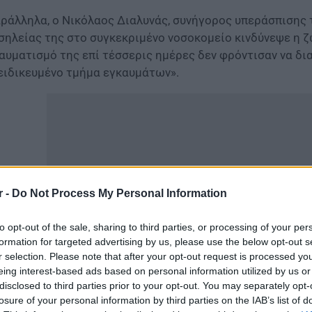
ράλληλα, ο Νικόλαος Διαλυνάς, συνήγορος υπεράσπισης τ
σηλείας της στο συγκεκριμένο νοσοκομείο κινδύνεψε η ζ
αυματισμό της επί τέσσερις ημέρες δεν φρόντισαν να δι
ειδικευμένο τμήμα εγκαυμάτων».
r -
Do Not Process My Personal Information
to opt-out of the sale, sharing to third parties, or processing of your per
formation for targeted advertising by us, please use the below opt-out s
r selection. Please note that after your opt-out request is processed y
eing interest-based ads based on personal information utilized by us or
disclosed to third parties prior to your opt-out. You may separately opt-
ιαίτερα ανησυχητικό είναι το γεγονός ότι οι γιατροί δι
losure of your personal information by third parties on the IAB’s list of
ώτου βαθμού, προσθέτοντας ότι σε μερικές μέρες θα ήτα