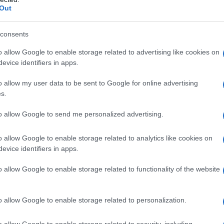
Out
consents
o allow Google to enable storage related to advertising like cookies on
evice identifiers in apps.
o allow my user data to be sent to Google for online advertising
s.
 σημειωθεί ότι η νεαρή φοιτήτρια είχε προγραμματίσει δ
to allow Google to send me personalized advertising.
γω του συγκεκριμένου προβλήματος αναγκάστηκε να ακυρώ
ορέσει να ασκήσει και πάλι το επάγγελμά της ως γυμνάσ
o allow Google to enable storage related to analytics like cookies on
evice identifiers in apps.
όμα και απλά πράγματα, όπως να καθίσει στον ήλιο και ν
o allow Google to enable storage related to functionality of the website
o allow Google to enable storage related to personalization.
o allow Google to enable storage related to security, including