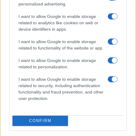
αιτήσεις
personalized advertising.
15/10/2025 - 10:39
I want to allow Google to enable storage
related to analytics like cookies on web or
device identifiers in apps.
Μετεγγραφές φοιτητών 2025
2026: ΒΓΗΚΑΝ τα αποτελέσματα
I want to allow Google to enable storage
related to functionality of the website or app.
14/10/2025 - 18:00
I want to allow Google to enable storage
related to personalization.
Μετεγγραφές φοιτητών: Μέχρι
πότε γίνονται οι αιτήσεις
I want to allow Google to enable storage
related to security, including authentication
27/09/2025 - 11:01
functionality and fraud prevention, and other
user protection.
Μετεγγραφές Φοιτητών 2025-
2026: Όλες οι νέες αλλαγές και τι
CONFIRM
πρέπει να γνωρίζετε
24/09/2025 - 11:53