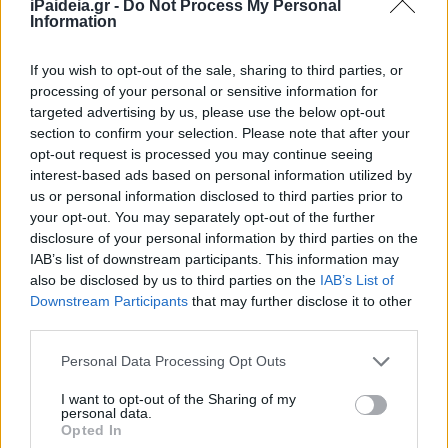
iPaideia.gr -
Do Not Process My Personal
Μετεγγραφές φοιτητών:
Information
Αιτήσεις στο
transfer.it.minedu.gov.gr
If you wish to opt-out of the sale, sharing to third parties, or
08/11/2025 - 10:30
processing of your personal or sensitive information for
targeted advertising by us, please use the below opt-out
section to confirm your selection. Please note that after your
opt-out request is processed you may continue seeing
Μετεγγραφές φοιτητών: Μέχρι
interest-based ads based on personal information utilized by
πότε οι αιτήσεις στο
us or personal information disclosed to third parties prior to
transfer.it.minedu.gov.gr – Ποιούς
your opt-out. You may separately opt-out of the further
αφορούν
disclosure of your personal information by third parties on the
06/11/2025 - 14:00
IAB’s list of downstream participants. This information may
also be disclosed by us to third parties on the
IAB’s List of
Downstream Participants
that may further disclose it to other
third parties.
Μετεγγραφές φοιτητών:
ΞΕΚΙΝΗΣΕ η δεύτερη φάση –
Please note that this website/app uses one or more Google
Personal Data Processing Opt Outs
Ποιούς αφορά
services and may gather and store information including but
not limited to your visit or usage behaviour. You may click to
I want to opt-out of the Sharing of my
05/11/2025 - 16:58
personal data.
grant or deny consent to Google and its third-party tags to
Opted In
use your data for below specified purposes in below Google