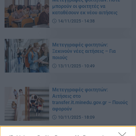
μπορούν οι φοιτητές να
καταθέσουν εκ νέου αιτήσεις
14/11/2025 - 14:38
Μετεγγραφές φοιτητών:
Ξεκινούν νέες αιτήσεις – Για
ποιούς
13/11/2025 - 10:49
Μετεγγραφές φοιτητών:
Αιτήσεις στο
transfer.it.minedu.gov.gr – Ποιούς
αφορούν
10/11/2025 - 18:09