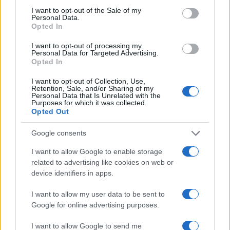
consent section.
I want to opt-out of the Sale of my
Μετεγγραφές φοιτητών: Θέσεις
Personal Data.
Opted In
μένουν κενές και φοιτητές
«κόβονται» – Καταγγελίες για
I want to opt-out of processing my
θεσμικό κενό που «γεννά»
Personal Data for Targeted Advertising.
αδικίες
Opted In
29/10/2025 - 12:43
I want to opt-out of Collection, Use,
Retention, Sale, and/or Sharing of my
Personal Data that Is Unrelated with the
Purposes for which it was collected.
Opted Out
Μετεγγραφές φοιτητών:
Αντιδράσεις για τους «κόφτες»
Google consents
και τα μη αντιστοιχισμένα
τμήματα
I want to allow Google to enable storage
21/10/2025 - 08:46
related to advertising like cookies on web or
device identifiers in apps.
I want to allow my user data to be sent to
Μετεγγραφές φοιτητών:
Google for online advertising purposes.
Σφοδρές αντιδράσεις –
Απορρίφθηκαν πάνω από 2.000
I want to allow Google to send me