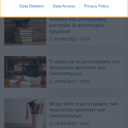
Data Deletion
Data Access
Privacy Policy
Αλλαγές στις μετεγγραφές
φοιτητών: Oι αντιστοιχίες
τμημάτων
23/09/2025 - 11:03
Τι ισχύει με τις μετεγγραφές των
πρωτοετών φοιτητών των
Πανεπιστημίων
20/09/2025 - 15:05
Μέχρι πότε οι μετεγγραφές των
πρωτοετών φοιτητών των
Πανεπιστημίων
18/09/2025 - 10:21