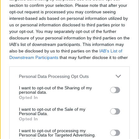
section to confirm your selection. Please note that after your
Επίδομα γονικής αδείας από τη
opt-out request is processed you may continue seeing
ΔΥΠΑ: Έρχονται δύο νέες
interest-based ads based on personal information utilized by
σημαντικές αλλαγές
us or personal information disclosed to third parties prior to
your opt-out. You may separately opt-out of the further
07/10/2025 - 10:03
disclosure of your personal information by third parties on the
IAB’s list of downstream participants. This information may
also be disclosed by us to third parties on the
IAB’s List of
Downstream Participants
Σχολεία: Όλα όσα πρέπει να
that may further disclose it to other
third parties.
ξέρετε με τις άδειες
εκπαιδευτικών – ΟΔΗΓΟΣ
Please note that this website/app uses one or more Google
Personal Data Processing Opt Outs
12/09/2025 - 11:09
services and may gather and store information including but
not limited to your visit or usage behaviour. You may click to
I want to opt-out of the Sharing of my
personal data.
grant or deny consent to Google and its third-party tags to
Opted In
use your data for below specified purposes in below Google
Σχολεία: Στην τελική ευθεία για
consent section.
I want to opt-out of the Sale of my
το πρώτο κουδούνι – Ποιοί γονείς
Personal Data.
μπορούν να λάβουν άδεια για τον
Opted In
αγιασμό
I want to opt-out of processing my
09/09/2025 - 18:00
Personal Data for Targeted Advertising.