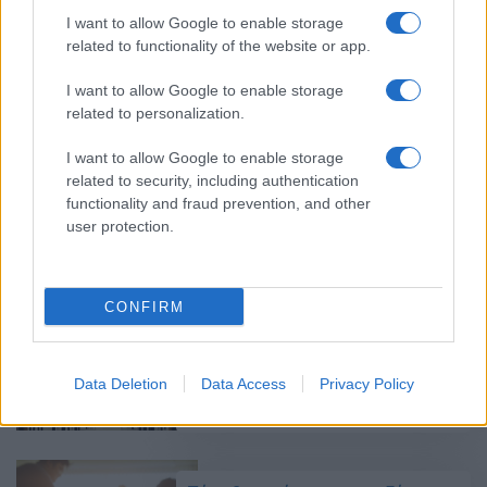
I want to allow Google to enable storage
Επίδομα γονικής άδειας:
related to functionality of the website or app.
Δικαιούχοι και προϋποθέσεις
09/10/2024 - 10:21
I want to allow Google to enable storage
related to personalization.
I want to allow Google to enable storage
Αυτές είναι οι ΝΕΕΣ άδειες: Σε
related to security, including authentication
ισχύ η άδεια πατρότητας – Όλα
functionality and fraud prevention, and other
όσα πρέπει να ξέρετε
user protection.
20/04/2023 - 07:14
CONFIRM
Εκπαιδευτικοί: Τι ισχύει για
γονική άδεια και άδεια άνευ
αποδοχών
Data Deletion
Data Access
Privacy Policy
16/02/2022 - 13:45