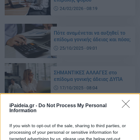
24/02/2026 - 08:19
Πότε αναμένεται να αυξηθεί το
επίδομα γονικής άδειας και πόσο;
25/10/2025 - 09:01
ΣΗΜΑΝΤΙΚΕΣ ΑΛΛΑΓΕΣ στο
επίδομα γονικής άδειας ΔΥΠΑ
17/10/2025 - 08:04
iPaideia.gr -
Do Not Process My Personal
Information
ΔΥΠΑ: Τι αλλάζει με τη γονική
άδεια
If you wish to opt-out of the sale, sharing to third parties, or
16/10/2025 - 18:16
processing of your personal or sensitive information for
targeted advertising by us, please use the below opt-out