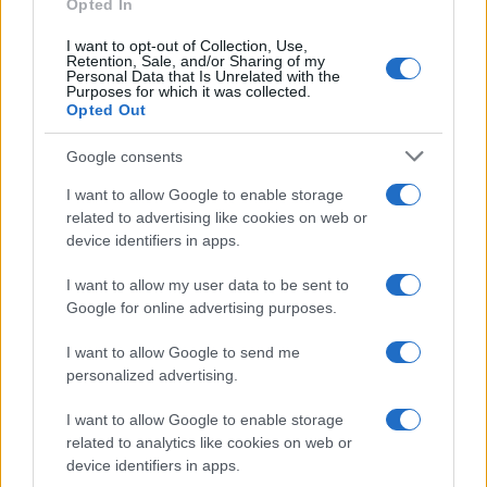
Opted In
I want to opt-out of Collection, Use,
Σχολεία – Γονική άδεια: Πόσες
Retention, Sale, and/or Sharing of my
Personal Data that Is Unrelated with the
ημέρες δικαιούνται οι
Purposes for which it was collected.
εργαζόμενοι γονείς
Opted Out
04/09/2025 - 09:47
Google consents
I want to allow Google to enable storage
related to advertising like cookies on web or
ΣΑΣ ΕΝΔΙΑΦΕΡΕΙ – Γονική άδεια:
device identifiers in apps.
Μία ημέρα επιπλέον για τους
εργαζόμενους γονείς
I want to allow my user data to be sent to
06/05/2025 - 17:04
Google for online advertising purposes.
I want to allow Google to send me
personalized advertising.
ΔΥΠΑ: Τι αλλάζει στο επίδομα
γονικής άδειας
I want to allow Google to enable storage
14/03/2025 - 12:57
related to analytics like cookies on web or
device identifiers in apps.