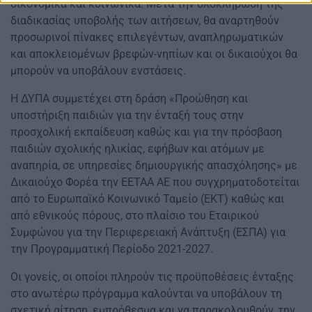
οικονομικά και κοινωνικά. Μετά την ολοκλήρωση της
διαδικασίας υποβολής των αιτήσεων, θα αναρτηθούν
προσωρινοί πίνακες επιλεγέντων, αναπληρωματικών
και αποκλειομένων βρεφών-νηπίων και οι δικαιούχοι θα
μπορούν να υποβάλουν ενστάσεις.
Η ΔΥΠΑ συμμετέχει στη δράση «Προώθηση και
υποστήριξη παιδιών για την ένταξή τους στην
προσχολική εκπαίδευση καθώς και για την πρόσβαση
παιδιών σχολικής ηλικίας, εφήβων και ατόμων με
αναπηρία, σε υπηρεσίες δημιουργικής απασχόλησης» με
Δικαιούχο Φορέα την ΕΕΤΑΑ ΑΕ που συγχρηματοδοτείται
από το Ευρωπαϊκό Κοινωνικό Ταμείο (ΕΚΤ) καθώς και
από εθνικούς πόρους, στο πλαίσιο του Εταιρικού
Συμφώνου για την Περιφερειακή Ανάπτυξη (ΕΣΠΑ) για
την Προγραμματική Περίοδο 2021-2027.
Οι γονείς, οι οποίοι πληρούν τις προϋποθέσεις ένταξης
στο ανωτέρω πρόγραμμα καλούνται να υποβάλουν τη
σχετική αίτηση, εμπρόθεσμα και να παρακολουθούν, την