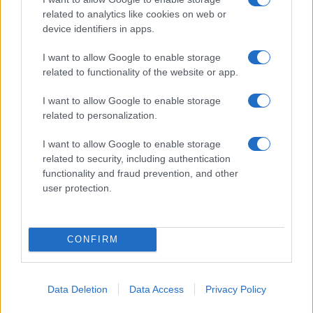
αιτήσεων
related to analytics like cookies on web or
device identifiers in apps.
⦁ άνεργοι εγγεγραμμένοι με βάση το ισχύον θεσμικό
πλαίσιο στο Ψηφιακό Μητρώο αναζητούντων εργασία
I want to allow Google to enable storage
της ΔΥΠΑ, με συνεχόμενο χρονικό διάστημα ανεργίας
related to functionality of the website or app.
κατά την ημερομηνία λήξης της προθεσμίας υποβολής
αιτήσεων τουλάχιστον 3 μηνών
I want to allow Google to enable storage
related to personalization.
⦁ είναι δικαιούχοι του βοηθήματος ανεργίας αυτοτελώς/
ανεξαρτήτως απασχολουμένων ασφαλισμένων (τ. ΟΑΕΕ,
I want to allow Google to enable storage
related to security, including authentication
τ. ΕΤΑΠ – ΜΜΕ, τ. ΕΤΑΑ). –
functionality and fraud prevention, and other
Εκκαθαριστικό σημείωμα έτους 2025 (εισοδήματα έτους
user protection.
2024).
Στις περιπτώσεις που δεν μπορούν να αναζητηθούν
CONFIRM
στοιχεία με αυτεπάγγελτη αναζήτηση από τη ΔΥΠΑ, ο
έλεγχος θα πραγματοποιηθεί βάσει των
δικαιολογητικών που προβλέπονται στην Ενότητα Γ΄ της
Data Deletion
Data Access
Privacy Policy
Πρόσκλησης Ενδιαφέροντος. Τα κριτήρια επιλογής είναι