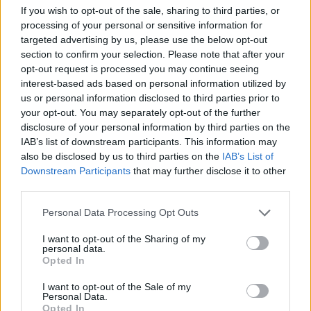
«Δικαιούχοι» του Προγράμματος είναι οι γονείς ή οι
If you wish to opt-out of the sale, sharing to third parties, or
processing of your personal or sensitive information for
ασκούντες την επιμέλεια (ανάδοχοι, κηδεμόνες κ.ο.κ.)
targeted advertising by us, please use the below opt-out
βρεφών – νηπίων:
section to confirm your selection. Please note that after your
opt-out request is processed you may continue seeing
interest-based ads based on personal information utilized by
us or personal information disclosed to third parties prior to
your opt-out. You may separately opt-out of the further
disclosure of your personal information by third parties on the
IAB’s list of downstream participants. This information may
also be disclosed by us to third parties on the
IAB’s List of
Downstream Participants
that may further disclose it to other
third parties.
Please note that this website/app uses one or more Google
Personal Data Processing Opt Outs
services and may gather and store information including but
not limited to your visit or usage behaviour. You may click to
I want to opt-out of the Sharing of my
personal data.
grant or deny consent to Google and its third-party tags to
Opted In
use your data for below specified purposes in below Google
consent section.
I want to opt-out of the Sale of my
Personal Data.
Opted In