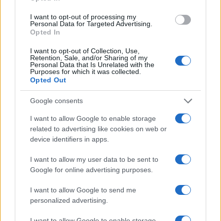
I want to opt-out of processing my
Personal Data for Targeted Advertising.
Opted In
I want to opt-out of Collection, Use,
Retention, Sale, and/or Sharing of my
Personal Data that Is Unrelated with the
Purposes for which it was collected.
Opted Out
Google consents
I want to allow Google to enable storage
related to advertising like cookies on web or
⦁ εργαζόμενοι με εξαρτημένη σχέση εργασίας ιδιωτικού
device identifiers in apps.
δικαίου κατά τη λήξη της προθεσμίας υποβολής
αιτήσεων
I want to allow my user data to be sent to
Google for online advertising purposes.
⦁ ασφαλισμένοι στον e-EΦΚΑ λόγω εξαρτημένης σχέσης
εργασίας με εισφορές υπέρ του κλάδου ανεργίας της
I want to allow Google to send me
ΔΥΠΑ, οποτεδήποτε στο διάστημα 12 πλήρων μηνών που
personalized advertising.
προηγούνται της λήξης της προθεσμίας υποβολής
I want to allow Google to enable storage