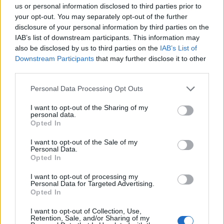
us or personal information disclosed to third parties prior to
Η νέα ρύθμιση διευκρινίζει επίσης ότι οι πράξεις
your opt-out. You may separately opt-out of the further
προσδιορισμού του ΕΝΦΙΑ και τα πιστοποιητικά που
disclosure of your personal information by third parties on the
έχουν ήδη εκδοθεί δεν θα θεωρούνται ανακριβή, όταν οι
IAB’s list of downstream participants. This information may
αποκλίσεις αφορούν κτίσματα των οποίων η πραγματική
also be disclosed by us to third parties on the
IAB’s List of
Downstream Participants
that may further disclose it to other
επιφάνεια είναι μικρότερη από εκείνη που αναγράφεται
third parties.
στο Κτηματολόγιο, στον τίτλο κτήσης ή στην οικοδομική
άδεια.
Please note that this website/app uses one or more Google
Personal Data Processing Opt Outs
services and may gather and store information including but
Με τον τρόπο αυτό, οι μεταβολές που θα προκύψουν από
not limited to your visit or usage behaviour. You may click to
I want to opt-out of the Sharing of my
personal data.
την Ηλεκτρονική Ταυτότητα δεν θα οδηγήσουν σε
grant or deny consent to Google and its third-party tags to
Opted In
αναδρομική αναθεώρηση των ήδη εκδομένων πράξεων
use your data for below specified purposes in below Google
consent section.
για προηγούμενα έτη.
I want to opt-out of the Sale of my
Personal Data.
Opted In
Τα πρόστιμα που προβλέπει το νέο πλαίσιο
I want to opt-out of processing my
Personal Data for Targeted Advertising.
Opted In
I want to opt-out of Collection, Use,
Retention, Sale, and/or Sharing of my