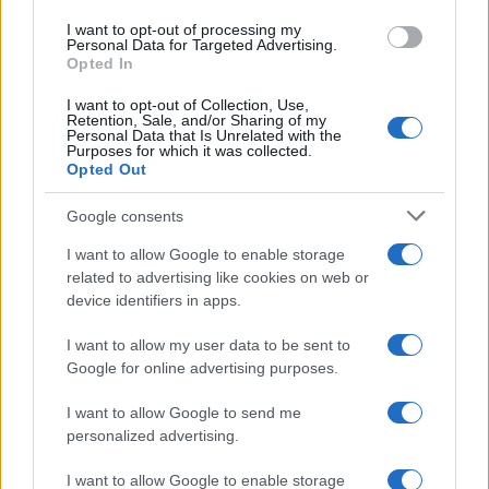
I want to opt-out of processing my
Personal Data for Targeted Advertising.
Opted In
I want to opt-out of Collection, Use,
Retention, Sale, and/or Sharing of my
Personal Data that Is Unrelated with the
Purposes for which it was collected.
Opted Out
Google consents
Αντίθετα, ελαφρύνσεις αναμένονται για παλαιότερα
I want to allow Google to enable storage
ακίνητα σε περιοχές με χαμηλές ή μεσαίες
related to advertising like cookies on web or
αντικειμενικές αξίες.
device identifiers in apps.
Τα τελικά ποσά δεν θα είναι ενιαία για όλους, καθώς θα
I want to allow my user data to be sent to
εξαρτώνται από τον συντελεστή που θα καθορίσει κάθε
Google for online advertising purposes.
δήμος.
I want to allow Google to send me
Πώς θα υπολογίζεται το νέο τέλος
personalized advertising.
Ο συντελεστής του Τέλους Τοπικής Ανάπτυξης θα
I want to allow Google to enable storage