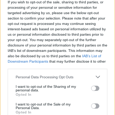
Ποια ακίνητα μπορεί να έχουν ελαφρύνσεις
If you wish to opt-out of the sale, sharing to third parties, or
processing of your personal or sensitive information for
targeted advertising by us, please use the below opt-out
section to confirm your selection. Please note that after your
opt-out request is processed you may continue seeing
interest-based ads based on personal information utilized by
us or personal information disclosed to third parties prior to
your opt-out. You may separately opt-out of the further
disclosure of your personal information by third parties on the
IAB’s list of downstream participants. This information may
also be disclosed by us to third parties on the
IAB’s List of
Downstream Participants
that may further disclose it to other
third parties.
Please note that this website/app uses one or more Google
Personal Data Processing Opt Outs
services and may gather and store information including but
not limited to your visit or usage behaviour. You may click to
I want to opt-out of the Sharing of my
personal data.
grant or deny consent to Google and its third-party tags to
Opted In
use your data for below specified purposes in below Google
consent section.
I want to opt-out of the Sale of my
Personal Data.
Opted In