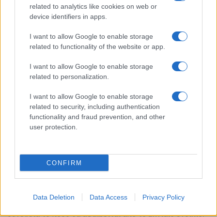
κυμαίνεται από 0,3 έως 0,7 τοις χιλίοις.
related to analytics like cookies on web or
device identifiers in apps.
Ωστόσο, εάν από ειδική έκθεση της οικονομικής
υπηρεσίας του δήμου προκύπτει ότι ακόμη και με τον
I want to allow Google to enable storage
related to functionality of the website or app.
ανώτατο συντελεστή τα ετήσια έσοδα είναι κάτω από το
95% των συνολικών εσόδων που είχαν εισπραχθεί από
I want to allow Google to enable storage
ΤΑΠ και ΦΗΧ το οικονομικό έτος 2025, το δημοτικό
related to personalization.
συμβούλιο θα μπορεί να ορίσει υψηλότερο συντελεστή,
μόνο μέχρι το επίπεδο που απαιτείται για να καλυφθεί
I want to allow Google to enable storage
αυτό το ποσοστό.
related to security, including authentication
functionality and fraud prevention, and other
Ποιοι θα είναι υπόχρεοι πληρωμής
user protection.
Υπόχρεος για την πληρωμή θα είναι κάθε ιδιοκτήτης,
επικαρπωτής ή νομέας ακινήτου.
CONFIRM
Σε περίπτωση που ο λογαριασμός ηλεκτρικού ρεύματος
επιβαρύνει τον ενοικιαστή, τότε το Τέλος Τοπικής
Data Deletion
Data Access
Privacy Policy
Ανάπτυξης θα πληρώνεται από τον ενοικιαστή, αλλά στη
συνέχεια το ποσό θα αφαιρείται από το μηνιαίο ενοίκιο.