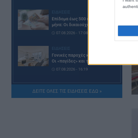
authenti
ΕΙΔΗΣΕΙΣ
Επίδομα έως 500 ευρώ τον
μήνα: Οι δικαιούχοι
07.08.2026 - 17:08
ΕΙΔΗΣΕΙΣ
Γονικές παροχές και δωρεές:
Οι «παγίδες» και τα λάθη
07.08.2026 - 16:19
ΠΑΙΔΕΙΑ
ΔΕΙΤΕ ΟΛΕΣ ΤΙΣ ΕΙΔΗΣΕΙΣ ΕΔΩ »
ΝΕΟ φοιτητικό επίδομα: Για
ποιούς φοιτητές
07.08.2026 - 15:54
ΠΑΙΔΕΙΑ
Τεχνητή Νοημοσύνη στα
σχολεία: Οι νέοι κανόνες για