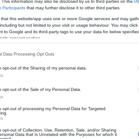
. This information may also be disclosed by us to third parties on the
IA
Participants
that may further disclose it to other third parties.
 that this website/app uses one or more Google services and may gath
including but not limited to your visit or usage behaviour. You may click 
 to Google and its third-party tags to use your data for below specifi
ogle consent section.
ΔΕΘ – Συντάξει
έξτρα όφελος
l Data Processing Opt Outs
Πρόσθετες μόνιμε
o opt-out of the Sharing of my personal data.
για τις συντάξεις
In
βρίσκονται στο τρ
22/06/2026 - 15:
o opt-out of the Sale of my Personal Data.
In
to opt-out of processing my Personal Data for Targeted
ing.
In
o opt-out of Collection, Use, Retention, Sale, and/or Sharing
ersonal Data that Is Unrelated with the Purposes for which it
Πακέτο ΔΕΘ: Φ
lected.