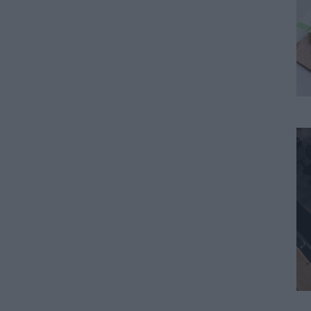
μαθητές και εκπαιδευτικούς –
Τι απαγορεύεται
07.08.2026 - 15:45
ΕΙΔΗΣΕΙΣ
Δεκαπενταύγουστος 2026:
Πώς αμείβονται όσοι
εργαστούν – Τι ισχύει για
πενθήμερο, εξαήμερο και
άδεια
07.08.2026 - 14:30
ΠΑΙΔΕΙΑ
Παιδικοί σταθμοί ΕΣΠΑ 2026 –
2027: Δείτε πότε αναμένονται
τα προσωρινά αποτελέσματα
για τα voucher
07.08.2026 - 13:52
ΕΙΔΗΣΕΙΣ