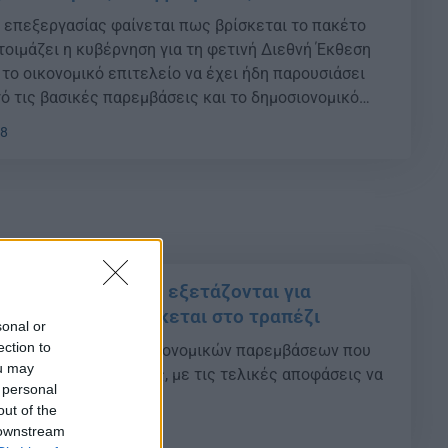
ο επεξεργασίας φαίνεται πως βρίσκεται το πακέτο
οιμάζει η κυβέρνηση για τη φετινή Διεθνή Έκθεση
 το οικονομικό επιτελείο να έχει ήδη παρουσιάσει
 τις βασικές παρεμβάσεις και το δημοσιονομικό
58
ς: Τα σενάρια που εξετάζονται για
 αλλαγές – Τι βρίσκεται στο τραπέζι
sonal or
ection to
ξεργάζεται πακέτο οικονομικών παρεμβάσεων που
ou may
ους και εργαζομένους, με τις τελικές αποφάσεις να
 personal
ΔΕΘ.
out of the
 downstream
20