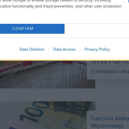
cation functionality and fraud prevention, and other user protection.
CONFIRM
«Θερίζει» η α
οι τιμές του 
Data Deletion
Data Access
Privacy Policy
Τα τελευταία πέν
30% και η τιμή τ
09/09/2025 - 09:
Γιατί δεν δόθη
Μητσοτάκης