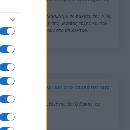
υβέρνηση
τελείο ξεκινά τον σχεδιασμό για το πακέτο της ΔΕΘ,
λαφρύνσεις, τη στήριξη της μεσαίας τάξης και τον
ονομικό χώρο να μπαίνουν στο επίκεντρο.
04
 και στήριξη ευάλωτων στο «πακέτο» της
τηλεόραση του ΣΚΑΪ
13