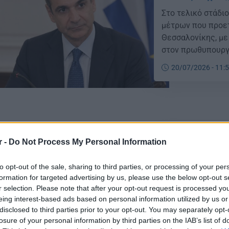
Στο τελικό στάδι
μέτρων που προετ
Θεσσαλονίκης, με
στον πρωθυπουργό
τους αποτύπωμα.
20/07/2026 - 11:
r -
Do Not Process My Personal Information
ΔΕΘ – Συντάξει
ενισχύσεις και
to opt-out of the sale, sharing to third parties, or processing of your per
formation for targeted advertising by us, please use the below opt-out s
Η κυβέρνηση επε
r selection. Please note that after your opt-out request is processed y
αφορά συνταξιούχ
eing interest-based ads based on personal information utilized by us or
αναμένονται στη 
disclosed to third parties prior to your opt-out. You may separately opt-
losure of your personal information by third parties on the IAB’s list of
13/07/2026 - 11: