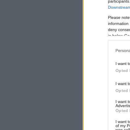
participants
Downstream 
Please note
information 
deny consent
in below Go
Persona
I want t
Opted 
I want t
Opted 
I want 
Advertis
Opted 
I want t
of my P
was col