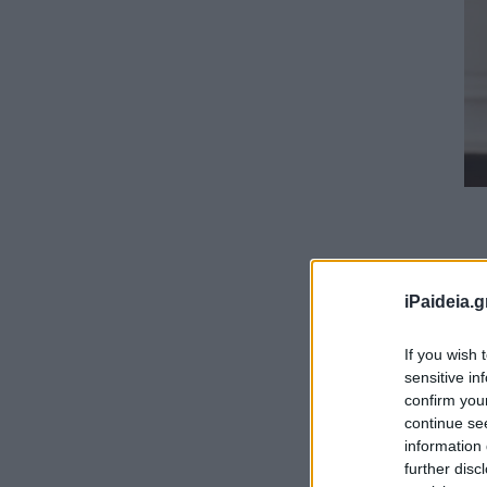
iPaideia.g
If you wish 
sensitive in
confirm you
continue se
information 
further disc