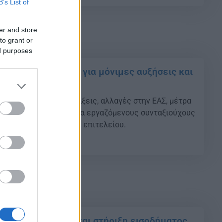
B’s List of
er and store
to grant or
ed purposes
ς: Τα νέα σενάρια για μόνιμες αυξήσεις και
 έως 700 ευρώ
ς αυξήσεις στις συντάξεις, αλλαγές στην ΕΑΣ, μέτρα
 χηρείας και κίνητρα για εργαζόμενους συνταξιούχους
απέζι του οικονομικού επιτελείου.
09
οροελαφρύνσεις και στήριξη εισοδήματος