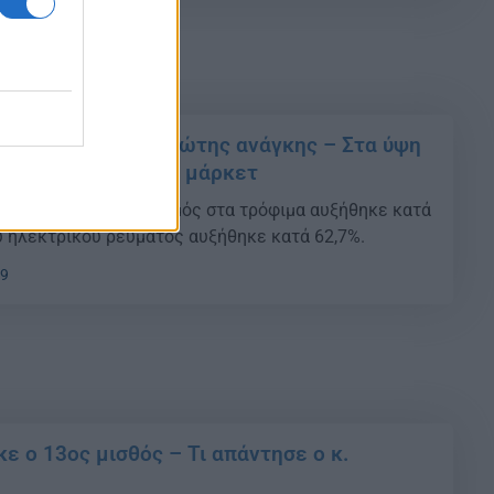
κρίβεια στα είδη πρώτης ανάγκης – Στα ύψη
κρέατος στα σούπερ μάρκετ
τε χρόνια ο πληθωρισμός στα τρόφιμα αυξήθηκε κατά
ου ηλεκτρικού ρεύματος αυξήθηκε κατά 62,7%.
49
κε ο 13ος μισθός – Τι απάντησε ο κ.