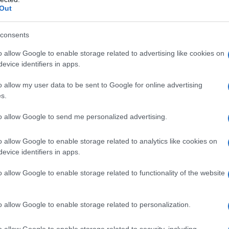
Out
σχεδιάζει η κ
Το οικονομικό επι
consents
με τις νέες φοροε
διαθέσιμο δημοσι
o allow Google to enable storage related to advertising like cookies on
evice identifiers in apps.
19/06/2026 - 10:
o allow my user data to be sent to Google for online advertising
s.
to allow Google to send me personalized advertising.
o allow Google to enable storage related to analytics like cookies on
Μείωση φόρων
evice identifiers in apps.
ΔΕΘ
o allow Google to enable storage related to functionality of the website
Τι είπε ο αντιπρόεδρος της κυβέρνησης, Κωστής Χατζηδάκης, σε
συνέντευξη στην 
o allow Google to enable storage related to personalization.
16/06/2026 - 20:
o allow Google to enable storage related to security, including