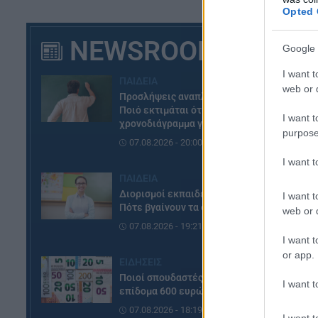
Opted 
NEWSROOM
Google 
I want t
ΠΑΙΔΕΙΑ
web or d
Προσλήψεις αναπληρωτών:
Ποιό εκτιμάται ότι θα είναι το
I want t
χρονοδιάγραμμα για φέτος
purpose
07.08.2026 - 20:00
I want 
ΠΑΙΔΕΙΑ
Διορισμοί εκπαιδευτικών:
I want t
Πότε βγαίνουν τα ονόματα
web or d
07.08.2026 - 19:21
I want t
or app.
ΕΙΔΗΣΕΙΣ
Ποιοί σπουδαστές θα λάβουν
I want t
επίδομα 600 ευρώ
07.08.2026 - 18:19
I want t