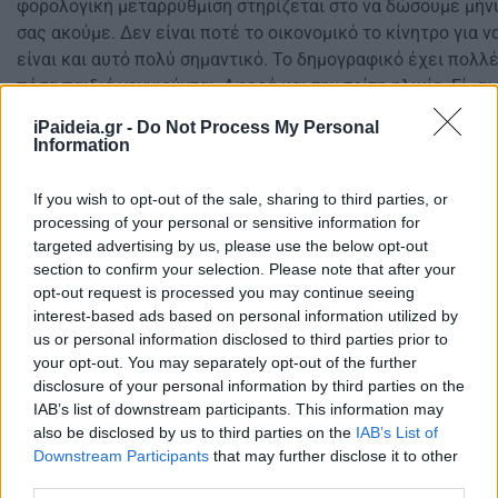
φορολογική μεταρρύθμιση στηρίζεται στο να δώσουμε μήνυ
σας ακούμε. Δεν είναι ποτέ το οικονομικό το κίνητρο για ν
είναι και αυτό πολύ σημαντικό. Το δημογραφικό έχει πολλέ
πόσα παιδιά γεννιούνται. Αφορά και την τρίτη ηλικία. Είμα
την ανταπόκριση που είχε η φορολόγηση των συνταξιούχω
iPaideia.gr -
Do Not Process My Personal
εργάζονται. Μη νομίζει κανείς ότι οποιαδήποτε χώρα έχει 
Information
να λύσει το δημογραφικό. Δεν παραγνωρίζω ότι η οικονομ
πρέπει να είναι στην πρώτη γραμμή».
If you wish to opt-out of the sale, sharing to third parties, or
processing of your personal or sensitive information for
targeted advertising by us, please use the below opt-out
section to confirm your selection. Please note that after your
opt-out request is processed you may continue seeing
interest-based ads based on personal information utilized by
us or personal information disclosed to third parties prior to
your opt-out. You may separately opt-out of the further
disclosure of your personal information by third parties on the
IAB’s list of downstream participants. This information may
also be disclosed by us to third parties on the
IAB’s List of
Downstream Participants
that may further disclose it to other
third parties.