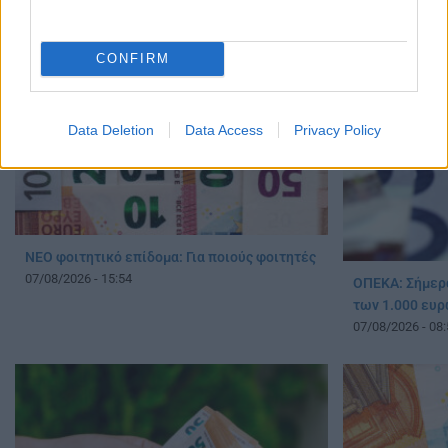
CONFIRM
Data Deletion
Data Access
Privacy Policy
ΝΕΟ φοιτητικό επίδομα: Για ποιούς φοιτητές
07/08/2026 - 15:54
ΟΠΕΚΑ: Σήμερ
των 1.000 ευρ
07/08/2026 - 08: