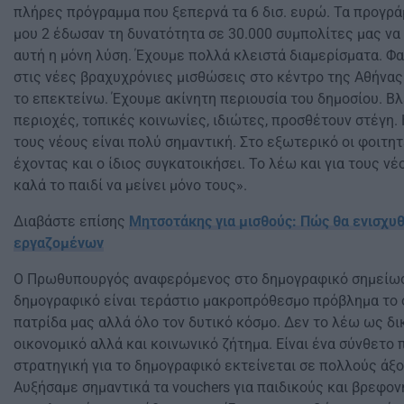
πλήρες πρόγραμμα που ξεπερνά τα 6 δισ. ευρώ. Τα προγράμ
μου 2 έδωσαν τη δυνατότητα σε 30.000 συμπολίτες μας να 
αυτή η μόνη λύση. Έχουμε πολλά κλειστά διαμερίσματα. Φα
στις νέες βραχυχρόνιες μισθώσεις στο κέντρο της Αθήνας 
το επεκτείνω. Έχουμε ακίνητη περιουσία του δημοσίου. Β
περιοχές, τοπικές κοινωνίες, ιδιώτες, προσθέτουν στέγη. 
τους νέους είναι πολύ σημαντική. Στο εξωτερικό οι φοιτη
έχοντας και ο ίδιος συγκατοικήσει. Το λέω και για τους νέο
καλά το παιδί να μείνει μόνο τους».
Διαβάστε επίσης
Μητσοτάκης για μισθούς: Πώς θα ενισχυθ
εργαζομένων
Ο Πρωθυπουργός αναφερόμενος στο δημογραφικό σημείωσε
δημογραφικό είναι τεράστιο μακροπρόθεσμο πρόβλημα το 
πατρίδα μας αλλά όλο τον δυτικό κόσμο. Δεν το λέω ως δικ
οικονομικό αλλά και κοινωνικό ζήτημα. Είναι ένα σύνθετο 
στρατηγική για το δημογραφικό εκτείνεται σε πολλούς άξο
Αυξήσαμε σημαντικά τα vouchers για παιδικούς και βρεφο