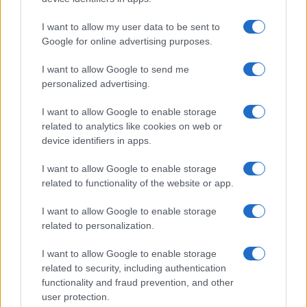
13Η ΣΥΝΤΑΞΗ
ΔΕΘ
ΔΩΡΑ
ΕΠΙΔΟΜΑ
TAGS:
I want to allow my user data to be sent to
Google for online advertising purposes.
ΔΙΑΒΑΣΤΕ ΑΚΟΜΑ
I want to allow Google to send me
personalized advertising.
I want to allow Google to enable storage
related to analytics like cookies on web or
device identifiers in apps.
I want to allow Google to enable storage
related to functionality of the website or app.
I want to allow Google to enable storage
related to personalization.
I want to allow Google to enable storage
related to security, including authentication
Ποιοί σπουδαστές θα λάβουν επίδομα 600
Επίδομα έως 5
functionality and fraud prevention, and other
ευρώ
δικαιούχοι
user protection.
07/08/2026 - 18:19
07/08/2026 - 17: