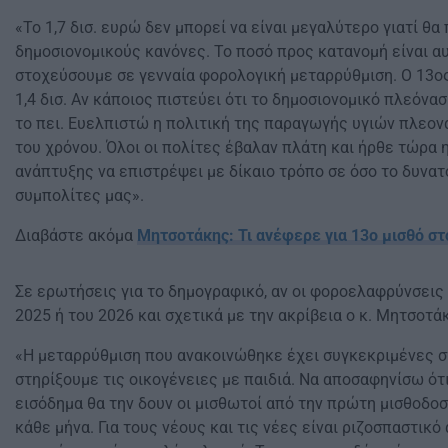
«Το 1,7 δισ. ευρώ δεν μπορεί να είναι μεγαλύτερο γιατί θ
δημοσιονομικούς κανόνες. Το ποσό προς κατανομή είναι αυ
στοχεύσουμε σε γενναία φορολογική μεταρρύθμιση. Ο 13ος 
1,4 δισ. Αν κάποιος πιστεύει ότι το δημοσιονομικό πλεόνασ
το πει. Ευελπιστώ η πολιτική της παραγωγής υγιών πλεον
του χρόνου. Όλοι οι πολίτες έβαλαν πλάτη και ήρθε τώρα 
ανάπτυξης να επιστρέψει με δίκαιο τρόπο σε όσο το δυνα
συμπολίτες μας».
Διαβάστε ακόμα
Μητσοτάκης: Τι ανέφερε για 13ο μισθό στ
Σε ερωτήσεις για το δημογραφικό, αν οι φοροελαφρύνσεις
2025 ή του 2026 και σχετικά με την ακρίβεια ο κ. Μητσοτ
«Η μεταρρύθμιση που ανακοινώθηκε έχει συγκεκριμένες σ
στηρίξουμε τις οικογένειες με παιδιά. Να αποσαφηνίσω ότ
εισόδημα θα την δουν οι μισθωτοί από την πρώτη μισθοδοσ
κάθε μήνα. Για τους νέους και τις νέες είναι ριζοσπαστικό