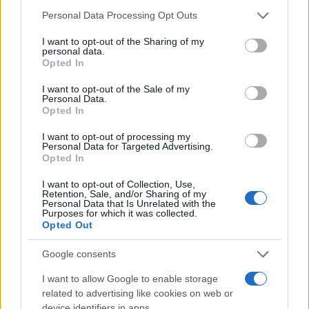
Please note that this website/app uses one or more Google
Personal Data Processing Opt Outs
services and may gather and store information including but
not limited to your visit or usage behaviour. You may click to
I want to opt-out of the Sharing of my
personal data.
grant or deny consent to Google and its third-party tags to
Opted In
use your data for below specified purposes in below Google
consent section.
I want to opt-out of the Sale of my
Ακολουθείστε το iPaideia.gr στο Go
Personal Data.
Opted In
Ειδήσεις
Tελευταίες
για την Παιδεία και την εργασ
I want to opt-out of processing my
Personal Data for Targeted Advertising.
Opted In
I want to opt-out of Collection, Use,
Retention, Sale, and/or Sharing of my
Personal Data that Is Unrelated with the
Purposes for which it was collected.
Opted Out
Google consents
Στην Κατηγορία:
ΕΙΔΗΣΕΙΣ
I want to allow Google to enable storage
related to advertising like cookies on web or
device identifiers in apps.