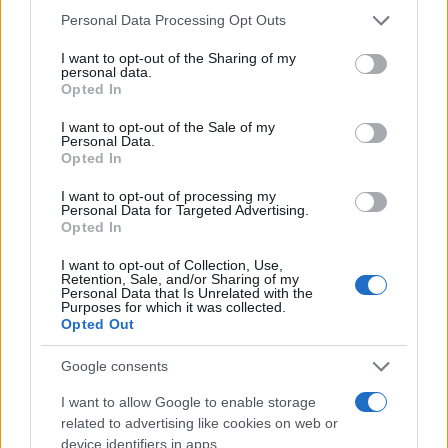
Please note that this website/app uses one or more Google
Personal Data Processing Opt Outs
services and may gather and store information including but
not limited to your visit or usage behaviour. You may click to
I want to opt-out of the Sharing of my
personal data.
grant or deny consent to Google and its third-party tags to
Opted In
use your data for below specified purposes in below Google
consent section.
I want to opt-out of the Sale of my
Personal Data.
Opted In
I want to opt-out of processing my
Personal Data for Targeted Advertising.
Opted In
I want to opt-out of Collection, Use,
Retention, Sale, and/or Sharing of my
Personal Data that Is Unrelated with the
Purposes for which it was collected.
Opted Out
Google consents
I want to allow Google to enable storage
related to advertising like cookies on web or
device identifiers in apps.