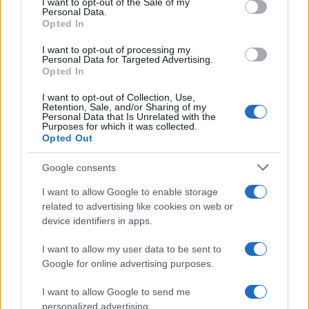
I want to opt-out of the Sale of my
Personal Data.
Opted In
Airbnb: Εκπνέει η προθεσμία για τις δηλώσεις
ΔΕ
I want to opt-out of processing my
Personal Data for Targeted Advertising.
βραχυχρόνιας μίσθωσης – Τι πρέπει να κάνουν οι
κλ
Opted In
ιδιοκτήτες
22
30/07/2026 - 19:07
I want to opt-out of Collection, Use,
Retention, Sale, and/or Sharing of my
Personal Data that Is Unrelated with the
Purposes for which it was collected.
Opted Out
Google consents
I want to allow Google to enable storage
related to advertising like cookies on web or
ΡΟΗ ΕΙΔΗΣΕΩΝ
ΠΑΙΔΕΙΑ
ΕΙΔΗΣΕΙΣ
Η ΠΑΙΔΕΙΑ ΣΤΗ
device identifiers in apps.
I want to allow my user data to be sent to
Google for online advertising purposes.
I want to allow Google to send me
personalized advertising.