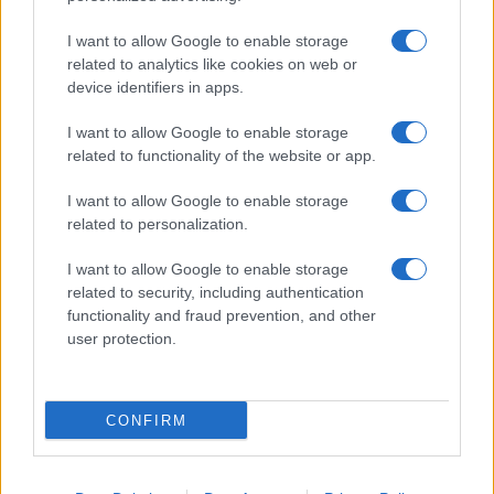
I want to allow Google to enable storage
related to analytics like cookies on web or
device identifiers in apps.
Σχετικά με το iPaideia.gr
I want to allow Google to enable storage
Πολιτική Απορρήτου
related to functionality of the website or app.
Κοινωνία Της Πληροφορίας
I want to allow Google to enable storage
Όροι Χρήσης
related to personalization.
I want to allow Google to enable storage
related to security, including authentication
Copyright © 2012 - 2026 iPaideia.gr. All rights reserved.
functionality and fraud prevention, and other
user protection.
Developed by
Nuevvo
CONFIRM