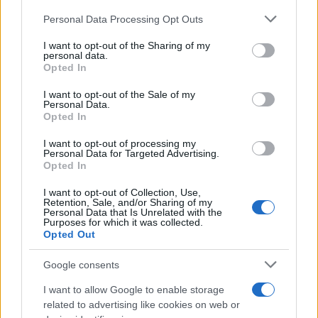
Ακολουθείστε το iPaideia.gr στο Google News
Please note that this website/app uses one or more Google
Personal Data Processing Opt Outs
Ειδήσεις
Tελευταίες
για την Παιδεία και την εργασία
services and may gather and store information including but
iPaideia.gr
not limited to your visit or usage behaviour. You may click to
I want to opt-out of the Sharing of my
στο
personal data.
grant or deny consent to Google and its third-party tags to
Opted In
use your data for below specified purposes in below Google
consent section.
I want to opt-out of the Sale of my
Personal Data.
Opted In
I want to opt-out of processing my
Personal Data for Targeted Advertising.
Opted In
I want to opt-out of Collection, Use,
Στην Κατηγορία:
ΕΙΔΗΣΕΙΣ
Retention, Sale, and/or Sharing of my
Personal Data that Is Unrelated with the
Purposes for which it was collected.
Opted Out
ΕΦΗΒΟΙ
TAGS:
Google consents
I want to allow Google to enable storage
related to advertising like cookies on web or
ΔΙΑΒΑΣΤΕ ΑΚΟΜΑ