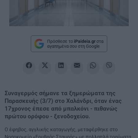
Πρόσθεσε το
iPaideia.gr
στα
αγαπημένα σου στη Google
Συναγερμός σήμανε τα ξημερώματα της
Παρασκευής (3/7) στο Χαλάνδρι, όταν ένας
17χρονος έπεσε από μπαλκόνι - πιθανώς
πρώτου ορόφου - ξενοδοχείου.
Ο έφηβος, αγγλικής καταγωγής, μεταφέρθηκε στο
Νοσοκομείο «Ερυθρός Σταυρός» με πολλαπλά τραύματα.