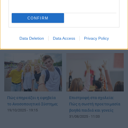
Σε ποια ηλικία
Αλκόολ, χρήση καπνού και
ολοκληρώνεται η εφηβεία;
υπερβολική ενασχόληση με
CONFIRM
Νέα μελέτη ανατρέπει όσα
τυχερά παιχνίδια:
ξέραμε
Ανησυχητικά στοιχεία για
25/11/2025 - 23:49
τους Έλληνες εφήβους
Data Deletion
Data Access
Privacy Policy
25/10/2025 - 14:30
Πώς επηρεάζει η εφηβεία
Επιστροφή στα σχολεία:
το Ανοσοποιητικό Σύστημα;
Πώς η σωστή προετοιμασία
19/10/2025 - 19:15
βοηθά παιδιά και γονείς
31/08/2025 - 11:03