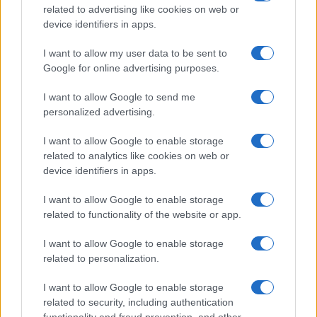
related to advertising like cookies on web or
οργανικών αναγκών με βάση τη βαθμίδα εκπαίδευσης,
device identifiers in apps.
τον τύπο της σχολικής μονάδας και το ενεργό μαθητικό
δυναμικό, ώστε να υπάρχει ενιαίος τρόπος υπολογισμού
I want to allow my user data to be sent to
σε όλη τη χώρα.
Google for online advertising purposes.
Κλείνοντας, εκφράζουν την ανησυχία τους ότι, εφόσον
I want to allow Google to send me
επιβεβαιωθούν οι πληροφορίες για περικοπή των
personalized advertising.
λειτουργικών κενών, η ίδια λογική ενδέχεται να
εφαρμοστεί και στον καθορισμό των αναγκών για τις
I want to allow Google to enable storage
related to analytics like cookies on web or
προσλήψεις αναπληρωτών ΕΕΠ και ΕΒΠ κατά το σχολικό
device identifiers in apps.
έτος 2026-2027, γεγονός που –όπως αναφέρουν–
δημιουργεί πρόσθετους προβληματισμούς για την
I want to allow Google to enable storage
εύρυθμη λειτουργία των δομών Ειδικής Αγωγής.
related to functionality of the website or app.
I want to allow Google to enable storage
related to personalization.
I want to allow Google to enable storage
related to security, including authentication
functionality and fraud prevention, and other