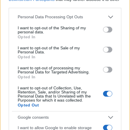
third parties.
Please note that this website/app uses one or more Google
Personal Data Processing Opt Outs
Όπως τονίζουν, εφόσον ισχύουν αυτές οι πληροφορίες,
services and may gather and store information including but
προκύπτει σοβαρό ζήτημα αξιοπιστίας της διαδικασίας
not limited to your visit or usage behaviour. You may click to
I want to opt-out of the Sharing of my
personal data.
καταγραφής των λειτουργικών κενών, καθώς
grant or deny consent to Google and its third-party tags to
Opted In
ουσιαστικά αμφισβητούνται τα στοιχεία που καταθέτουν
use your data for below specified purposes in below Google
οι διευθυντές σχολικών μονάδων, οι προϊστάμενοι των
consent section.
I want to opt-out of the Sale of my
Personal Data.
ΚΕΔΑΣΥ, οι διευθυντές Εκπαίδευσης και οι
Opted In
Περιφερειακές Διευθύνσεις. Παράλληλα, διερωτώνται
γιατί το ΥΠΑΙΘΑ ζητά από τις υπηρεσίες να καταγράφουν
I want to opt-out of processing my
Personal Data for Targeted Advertising.
τις ανάγκες, εφόσον τελικά επιστρέφει τα στοιχεία
Opted In
ζητώντας νέα, διαφορετικά δεδομένα.
I want to opt-out of Collection, Use,
Retention, Sale, and/or Sharing of my
Ιδιαίτερη αναφορά γίνεται και στην ανάγκη
Personal Data that Is Unrelated with the
θεσμοθέτησης ενός ενιαίου πλαισίου για τον καθορισμό
Purposes for which it was collected.
Opted Out
του αριθμού των μελών ΕΕΠ και ΕΒΠ που μπορούν να
υπηρετούν σε κάθε ΣΜΕΑΕ. Οι αιρετοί σημειώνουν ότι η
Google consents
σχετική νομοθετική ρύθμιση βρίσκεται εδώ και χρόνια
σε εκκρεμότητα, παρότι προβλέπει τον καθορισμό των
I want to allow Google to enable storage