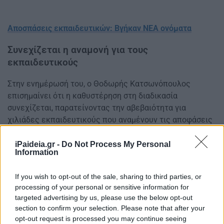
Αποσπάσεις εκπαιδευτικών: Βγήκαν ΝΕΑ ονόματα
Συνεχίζεται η αναμονή για τους
εκπαιδευτικούς
Στην ενημέρωσή του, ο Θοδωρής Κατσωνόπουλος
επισημαίνει ότι η καθυστέρηση στη διαδικασία
συνεχίζεται, παρατείνοντας την αβεβαιότητα για
χιλιάδες εκπαιδευτικούς που αναμένουν τις αποφάσεις
για τις αποσπάσεις τους.
iPaideia.gr -
Do Not Process My Personal
Information
Όπως αναφέρει, η εξέλιξη αυτή μεταθέτει εκ νέου την
ολοκλήρωση της διαδικασίας, η οποία αναμενόταν να
If you wish to opt-out of the sale, sharing to third parties, or
προχωρήσει κατά τη σημερινή συνεδρίαση του ΚΥΣΔΕ.
processing of your personal or sensitive information for
targeted advertising by us, please use the below opt-out
Ο αιρετός του ΚΥΣΔΕ χαρακτηρίζει την καθυστέρηση
section to confirm your selection. Please note that after your
αδικαιολόγητη, σημειώνοντας ότι η αναβολή παρατείνει
opt-out request is processed you may continue seeing