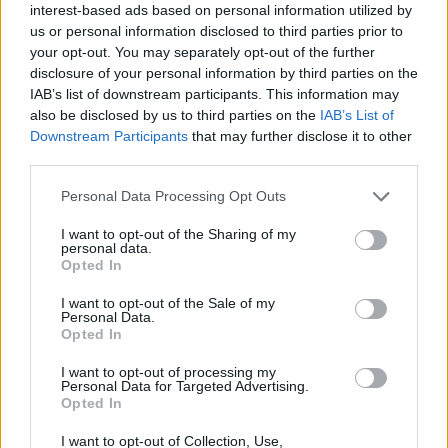
την αγωνία των ενδιαφερόμενων εκπαιδευτικών.
interest-based ads based on personal information utilized by
us or personal information disclosed to third parties prior to
your opt-out. You may separately opt-out of the further
disclosure of your personal information by third parties on the
IAB’s list of downstream participants. This information may
also be disclosed by us to third parties on the
IAB’s List of
Downstream Participants
that may further disclose it to other
third parties.
Please note that this website/app uses one or more Google
Personal Data Processing Opt Outs
services and may gather and store information including but
not limited to your visit or usage behaviour. You may click to
I want to opt-out of the Sharing of my
personal data.
grant or deny consent to Google and its third-party tags to
Opted In
use your data for below specified purposes in below Google
consent section.
I want to opt-out of the Sale of my
Personal Data.
Opted In
I want to opt-out of processing my
Personal Data for Targeted Advertising.
Opted In
I want to opt-out of Collection, Use,