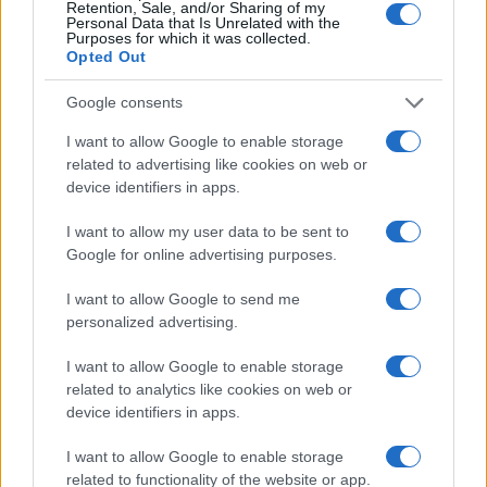
Retention, Sale, and/or Sharing of my
Personal Data that Is Unrelated with the
Purposes for which it was collected.
Opted Out
Google consents
I want to allow Google to enable storage
related to advertising like cookies on web or
device identifiers in apps.
I want to allow my user data to be sent to
Σύμφωνα με τον Θοδωρή Κατσωνόπουλο, η εκκρεμότητα
Google for online advertising purposes.
επηρεάζει τον προγραμματισμό της προσωπικής και
οικογενειακής ζωής χιλιάδων συναδέλφων που
I want to allow Google to send me
περιμένουν την ολοκλήρωση των αποσπάσεων της
personalized advertising.
Δευτεροβάθμιας Εκπαίδευσης.
I want to allow Google to enable storage
Αποσπάσεις εκπαιδευτικών: Νέα απόφαση για
related to analytics like cookies on web or
Περιφερειακές Διευθύνσεις Εκπαίδευσης
device identifiers in apps.
I want to allow Google to enable storage
related to functionality of the website or app.