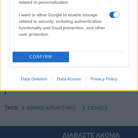
related to personalization.
Ακολουθείστε το iPaideia.gr στο Google
I want to allow Google to enable storage
Ειδήσεις
Tελευταίες
για την Παιδεία και την εργασία στο
related to security, including authentication
functionality and fraud prevention, and other
user protection.
CONFIRM
Data Deletion
Data Access
Privacy Policy
Στην Κατηγορία:
ΠΑΙΔΕΙΑ
ΕΘΝΙΚΟ ΑΠΟΛΥΤΗΡΙΟ
ΣΧΟΛΕΙΑ
TAGS:
ΔΙΑΒΑΣΤΕ ΑΚΟΜΑ