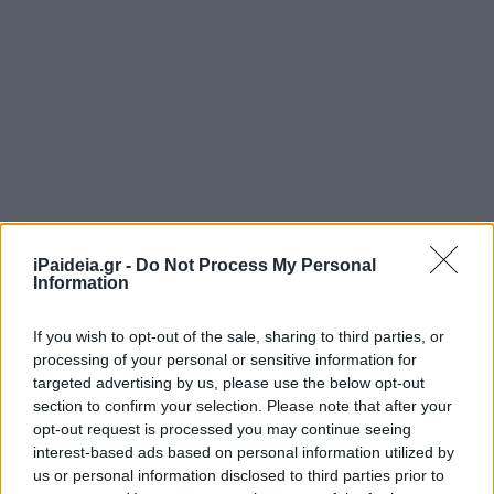
iPaideia.gr -
Do Not Process My Personal
Information
If you wish to opt-out of the sale, sharing to third parties, or
processing of your personal or sensitive information for
Στην πρόσκληση προβάλλονται ως βασικοί άξονες η γνώση, 
targeted advertising by us, please use the below opt-out
επιστήμη και η ανάπτυξη.
section to confirm your selection. Please note that after your
opt-out request is processed you may continue seeing
Παράλληλα, γίνεται αναφορά στη συμμετοχή, τη σκέψη, τη
interest-based ads based on personal information utilized by
συνείδηση και τις αξίες, στοιχεία που συνδέονται με το μή
us or personal information disclosed to third parties prior to
εκδήλωσης «Από τον μαθητή του σήμερα στον πολίτη του α