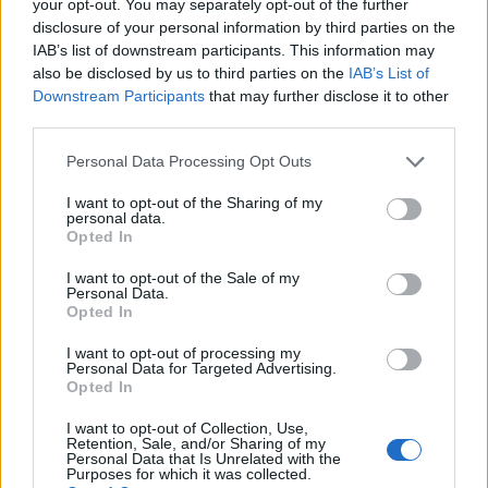
your opt-out. You may separately opt-out of the further
disclosure of your personal information by third parties on the
Διάλογος για το Εθνικό Απολυτήριο
IAB’s list of downstream participants. This information may
also be disclosed by us to third parties on the
IAB’s List of
Σε εξέλιξη ένας εκτενής διάλογος για το Εθνικό Απολυτήρι
Downstream Participants
that may further disclose it to other
αυτό έχει συσταθεί ειδική επιτροπή με τη συμμετοχή επι
third parties.
εκπροσώπων της εκπαιδευτικής κοινότητας.
Please note that this website/app uses one or more Google
Personal Data Processing Opt Outs
Αντικείμενο της επιτροπής είναι η επεξεργασία προτάσεω
services and may gather and store information including but
not limited to your visit or usage behaviour. You may click to
I want to opt-out of the Sharing of my
ενισχύσουν τον παιδαγωγικό και αξιολογικό ρόλο του Λυκε
personal data.
grant or deny consent to Google and its third-party tags to
αναμένεται έως τα τέλη Νοεμβρίου, ενώ στη συνέχεια θα 
Opted In
use your data for below specified purposes in below Google
προβλεπόμενη νομοθετική διαδικασία.
consent section.
I want to opt-out of the Sale of my
Personal Data.
Οι προτάσεις που εξετάζονται
Opted In
Στο επίκεντρο της συζήτησης βρίσκονται μέτρα που στοχε
I want to opt-out of processing my
Personal Data for Targeted Advertising.
βελτίωση της αξιοπιστίας της απολυτήριας διαδικασίας. 
Opted In
περιλαμβάνεται η θέσπιση ορίων απόκλισης μεταξύ προφο
I want to opt-out of Collection, Use,
γραπτών βαθμών.
Retention, Sale, and/or Sharing of my
Personal Data that Is Unrelated with the
Purposes for which it was collected.
Εξετάζεται επίσης η δημιουργία Εθνικής Αρχής Εξετάσεων