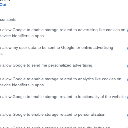
Out
consents
o allow Google to enable storage related to advertising like cookies on
evice identifiers in apps.
o allow my user data to be sent to Google for online advertising
s.
 συμμετοχή στο
EuroSkills
to allow Google to send me personalized advertising.
 οφέλη συμμετοχής για νέους και νέες της Επαγγελματικ
3ος Εθνικός Διαγωνισμός Δεξιοτήτων θα πραγματοποιηθ
o allow Google to enable storage related to analytics like cookies on
ς ελληνικής αποστολής για το
EuroSkills 2027
.
evice identifiers in apps.
o allow Google to enable storage related to functionality of the website
αβάστε τον Οδηγό εδώ:
https://www.transfernow.net/d
o allow Google to enable storage related to personalization.
o allow Google to enable storage related to security, including