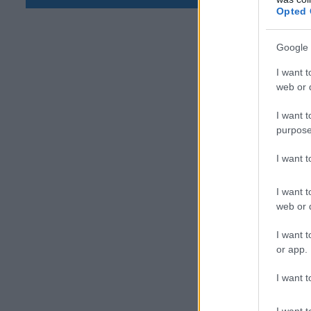
ΕΙΔΗΣΕΙΣ
Opted 
Συντάξεις Σεπτεμβρίου 2026:
Πότε θα γίνουν οι πληρωμές
Google 
08.08.2026 - 19:04
I want t
web or d
ΕΙΔΗΣΕΙΣ
Τι αλλάζει στις προσλήψεις: Η
I want t
νέα διαδικασία
purpose
τη
08.08.2026 - 18:01
I want 
τα
ΕΙΔΗΣΕΙΣ
Ποιό είναι το «άγνωστο»
Ο 
I want t
επίδομα που μπορούν να
τη
web or d
λάβουν συνταξιούχοι
08.08.2026 - 12:09
I want t
Δι
or app.
ΠΑΙΔΕΙΑ
I want t
Ποιά είναι η νέα σχολική αργία
που καθιερώνεται
I want t
08.08.2026 - 11:01