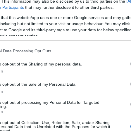
. This information may also be disclosed by us to third parties on the
IA
Participants
that may further disclose it to other third parties.
 that this website/app uses one or more Google services and may gath
including but not limited to your visit or usage behaviour. You may click 
 to Google and its third-party tags to use your data for below specifi
ogle consent section.
l Data Processing Opt Outs
o opt-out of the Sharing of my personal data.
In
ν 3ο Εθνικό Διαγωνισμό Δεξιοτήτων 2026
ς ειδικότητες και το δικαίωμα συμμετοχής
o opt-out of the Sale of my Personal Data.
In
 διαδικασία του διαγωνισμού
to opt-out of processing my Personal Data for Targeted
ing.
In
o opt-out of Collection, Use, Retention, Sale, and/or Sharing
ersonal Data that Is Unrelated with the Purposes for which it
lected.