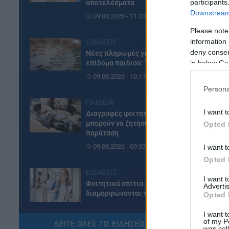
participants
αποτελέσματα
Downstream 
09.08.2026 - 11:20
Please note
information 
ΕΙΔΗΣΕΙΣ
deny consent
Νέες πληρωμές για το έκτακτο
in below Go
επίδομα παιδιού: Τι ισχύει
09.08.2026 - 10:11
Persona
ΠΑΙΔΕΙΑ
I want t
Διαγραφές φοιτητών: Ποιοί
μπορούν να ζητήσουν
Opted 
το
παράταση
τι
09.08.2026 - 09:09
I want t
Opted 
τη
ΕΙΔΗΣΕΙΣ
I want 
Φοιτητικά σπίτια: Πώς
Advertis
διαμορφώνονται τα ενοίκια
Opted 
08.08.2026 - 20:07
I want t
of my P
ΔΕΙΤΕ ΟΛΕΣ ΤΙΣ ΕΙΔΗΣΕΙΣ ΕΔΩ »
was col