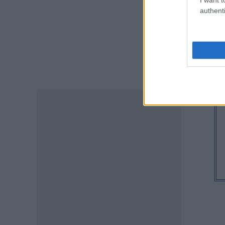
authenti
ΕΙΔΗΣΕΙΣ
Συντάξεις: Ποιοί κερδίζουν
έως 20.000 ευρώ
08.08.2026 - 10:00
ΕΙΔΗΣΕΙΣ
ΔΥΠΑ: Μέχρι πότε μπορείτε να
κάνετε αιτήσεις για τις ΠΕΠΑΣ
Μαθητείας – Οι ειδικότητες
και οι παροχές
08.08.2026 - 09:03
ΠΑΙΔΕΙΑ
Προσλήψεις αναπληρωτών:
Ποιό εκτιμάται ότι θα είναι το
χρονοδιάγραμμα για φέτος
07.08.2026 - 20:00