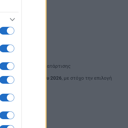
ής Εκπαίδευσης και Κατάρτισης
εί στις
10 Οκτωβρίου 2026
, με στόχο την επιλογή
l/20260623FwnqANXC