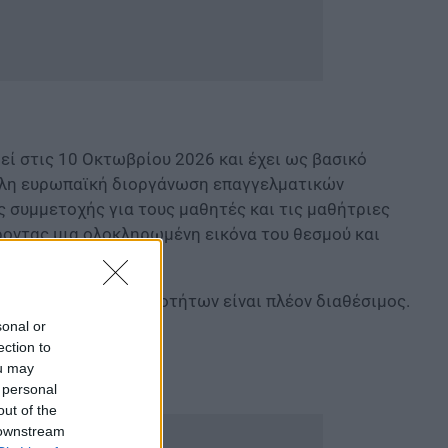
ί στις 10 Οκτωβρίου 2026 και έχει ως βασικό
άλη ευρωπαϊκή διοργάνωση επαγγελματικών
ς συμμετοχής για τους μαθητές και τις μαθήτριες
οντας μια ολοκληρωμένη εικόνα του θεσμού και
ικό Διαγωνισμό Δεξιοτήτων είναι πλέον διαθέσιμος.
sonal or
ection to
ou may
 personal
out of the
 downstream