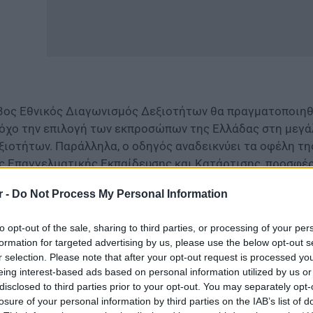
3ος Εθνικός Διαγωνισμός Δεξιοτήτων θα πραγματοποιηθε
όχο την επιλογή των εκπροσώπων της Ελλάδας στη μεγ
ξιοτήτων. Παράλληλα, ο οδηγός αναδεικνύει τα οφέλη τη
ς Επαγγελματικής Εκπαίδευσης και Κατάρτισης, προσφέρ
ν ευκαιριών που δημιουργεί.
r -
Do Not Process My Personal Information
Ενημερωτικός Οδηγός του WorldSkills Greece για τον Εθν
to opt-out of the sale, sharing to third parties, or processing of your per
ον Οδηγό θα βρείτε συγκεντρωμένες πληροφορίες για:
formation for targeted advertising by us, please use the below opt-out s
r selection. Please note that after your opt-out request is processed y
ν θεσμό των Εθνικών Διαγωνισμών Δεξιοτήτων
eing interest-based ads based on personal information utilized by us or
disclosed to third parties prior to your opt-out. You may separately opt-
losure of your personal information by third parties on the IAB’s list of