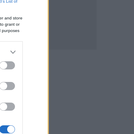
B’s List of
er and store
to grant or
ed purposes