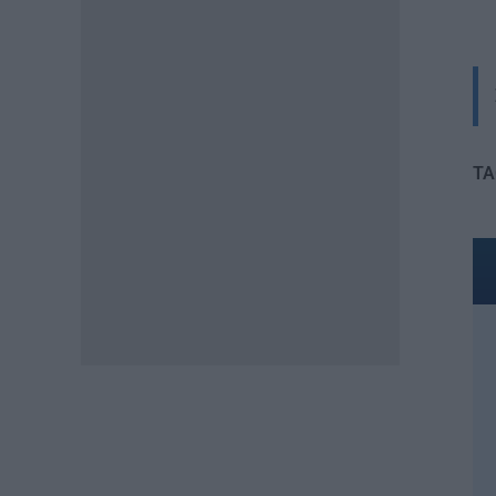
ΠΑΙΔΕΙΑ
Διορισμοί εκπαιδευτικών:
Πότε βγαίνουν τα ονόματα
07.08.2026 - 19:21
ΕΙΔΗΣΕΙΣ
Ποιοί σπουδαστές θα λάβουν
TA
επίδομα 600 ευρώ
07.08.2026 - 18:19
ΕΙΔΗΣΕΙΣ
Επίδομα έως 500 ευρώ τον
μήνα: Οι δικαιούχοι
07.08.2026 - 17:08
ΕΙΔΗΣΕΙΣ
Γονικές παροχές και δωρεές:
Οι «παγίδες» και τα λάθη
07.08.2026 - 16:19