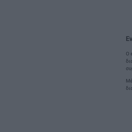
Ε
Ο 
δι
συ
Μέ
δι