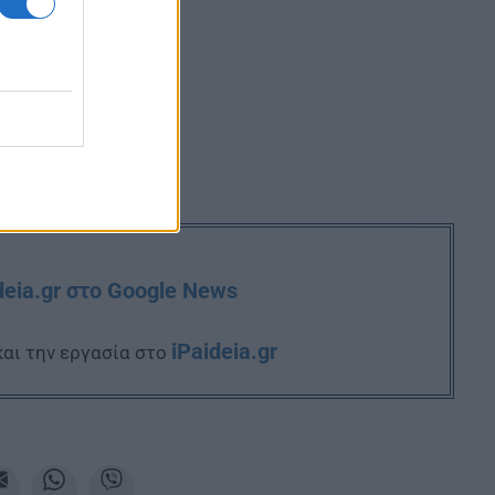
deia.gr στο Google News
iPaideia.gr
και την εργασία στο