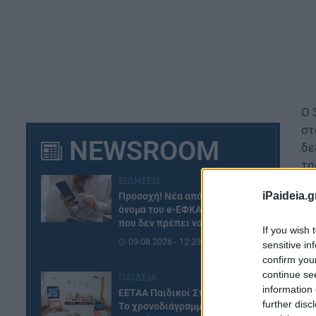
Ο 
στ
NEWSROOM
δε
τη
ΕΙΔΗΣΕΙΣ
τω
iPaideia.g
Προσοχή! Νέα απάτη με το
όνομα του e-ΕΦΚΑ – Το email
Ο 
που δεν πρέπει να ανοίξετε
If you wish 
Στ
09.08.2026 - 12:23
sensitive in
confirm you
το
continue se
ΠΑΙΔΕΙΑ
information 
ΕΕΤΑΑ Παιδικοί Σταθμοί ΕΣΠΑ:
further disc
Το χρονοδιάγραμμα μέχρι τα