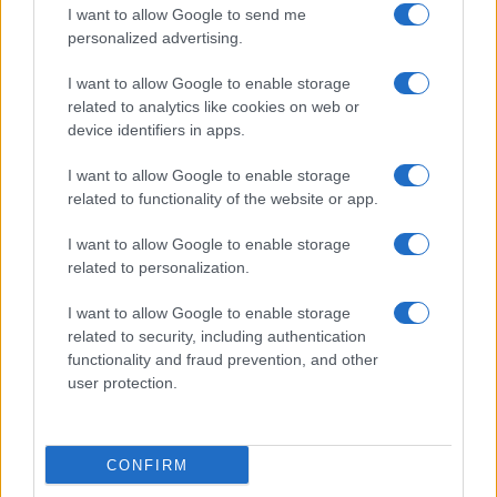
I want to allow Google to send me
personalized advertising.
I want to allow Google to enable storage
related to analytics like cookies on web or
device identifiers in apps.
I want to allow Google to enable storage
related to functionality of the website or app.
I want to allow Google to enable storage
related to personalization.
Η σχετική απόφαση καθορίζει τις αποσπάσεις
εκπαιδευτικών στην Εθνική Βιβλιοθήκη της Ελλάδος και
I want to allow Google to enable storage
στις Δημόσιες Βιβλιοθήκες για την τριετία 2026-2029.
related to security, including authentication
functionality and fraud prevention, and other
Οι ενδιαφερόμενοι μπορούν να ανατρέξουν στην
user protection.
απόφαση για τα αναλυτικά στοιχεία που αφορούν τις
αποσπάσεις και τους εκπαιδευτικούς που
περιλαμβάνονται σε αυτή.
CONFIRM
Η απόφαση
εδώ