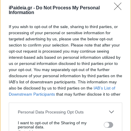
iPaideia.gr -
Do Not Process My Personal
Information
If you wish to opt-out of the sale, sharing to third parties, or
processing of your personal or sensitive information for
targeted advertising by us, please use the below opt-out
section to confirm your selection. Please note that after your
opt-out request is processed you may continue seeing
Συγκεκριμένα, αφορά τα σχολικά έτη 2026-2027, 2027-
interest-based ads based on personal information utilized by
2028 και 2028-2029, γεγονός που δίνει πολυετή διάρκεια
us or personal information disclosed to third parties prior to
στις συγκεκριμένες αποσπάσεις.
your opt-out. You may separately opt-out of the further
disclosure of your personal information by third parties on the
Η σημασία των αποσπάσεων
IAB’s list of downstream participants. This information may
also be disclosed by us to third parties on the
IAB’s List of
Downstream Participants
that may further disclose it to other
Οι αποσπάσεις σε βιβλιοθήκες συνδέονται με τη
third parties.
λειτουργία φορέων που έχουν εκπαιδευτικό,
πολιτιστικό και κοινωνικό ρόλο.
Please note that this website/app uses one or more Google
Personal Data Processing Opt Outs
services and may gather and store information including but
Η παρουσία εκπαιδευτικών σε τέτοιες δομές μπορεί να
not limited to your visit or usage behaviour. You may click to
I want to opt-out of the Sharing of my
personal data.
συμβάλει στην υποστήριξη δράσεων που σχετίζονται με
grant or deny consent to Google and its third-party tags to