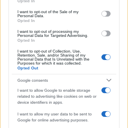
Opted In
την ανάγνωση, την εκπαιδευτική διαδικασία και την
use your data for below specified purposes in below Google
consent section.
επαφή των πολιτών με το βιβλίο και τη γνώση.
I want to opt-out of the Sale of my
Personal Data.
Opted In
I want to opt-out of processing my
Personal Data for Targeted Advertising.
Opted In
I want to opt-out of Collection, Use,
Retention, Sale, and/or Sharing of my
Personal Data that Is Unrelated with the
Purposes for which it was collected.
Opted Out
Google consents
I want to allow Google to enable storage
related to advertising like cookies on web or
device identifiers in apps.
I want to allow my user data to be sent to
Google for online advertising purposes.